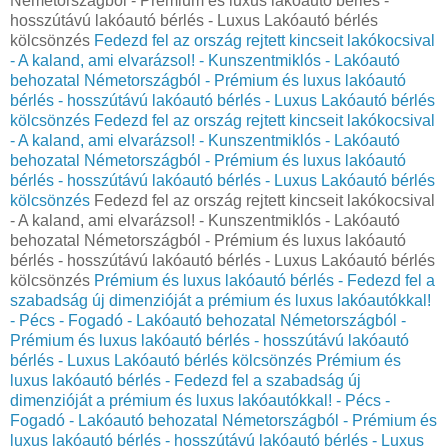
Németországból - Prémium és luxus lakóautó bérlés -
hosszútávú lakóautó bérlés - Luxus Lakóautó bérlés
kölcsönzés
Fedezd fel az ország rejtett kincseit lakókocsival
- A kaland, ami elvarázsol! - Kunszentmiklós - Lakóautó
behozatal Németországból - Prémium és luxus lakóautó
bérlés - hosszútávú lakóautó bérlés - Luxus Lakóautó bérlés
kölcsönzés
Fedezd fel az ország rejtett kincseit lakókocsival
- A kaland, ami elvarázsol! - Kunszentmiklós - Lakóautó
behozatal Németországból - Prémium és luxus lakóautó
bérlés - hosszútávú lakóautó bérlés - Luxus Lakóautó bérlés
kölcsönzés
Fedezd fel az ország rejtett kincseit lakókocsival
- A kaland, ami elvarázsol! - Kunszentmiklós - Lakóautó
behozatal Németországból - Prémium és luxus lakóautó
bérlés - hosszútávú lakóautó bérlés - Luxus Lakóautó bérlés
kölcsönzés
Prémium és luxus lakóautó bérlés - Fedezd fel a
szabadság új dimenzióját a prémium és luxus lakóautókkal!
- Pécs - Fogadó - Lakóautó behozatal Németországból -
Prémium és luxus lakóautó bérlés - hosszútávú lakóautó
bérlés - Luxus Lakóautó bérlés kölcsönzés
Prémium és
luxus lakóautó bérlés - Fedezd fel a szabadság új
dimenzióját a prémium és luxus lakóautókkal! - Pécs -
Fogadó - Lakóautó behozatal Németországból - Prémium és
luxus lakóautó bérlés - hosszútávú lakóautó bérlés - Luxus