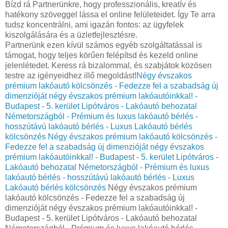
Bízd rá Partnerünkre, hogy professzionális, kreatív és
hatékony szöveggel lássa el online felületeidet. Így Te arra
tudsz koncentrálni, ami igazán fontos: az ügyfelek
kiszolgálására és a üzletfejlesztésre.
Partnerünk ezen kívül számos egyéb szolgáltatással is
támogat, hogy teljes körűen felépítsd és kezeld online
jelenlétedet. Keress rá bizalommal, és szabjátok közösen
testre az igényeidhez illő megoldást!
Négy évszakos
prémium lakóautó kölcsönzés - Fedezze fel a szabadság új
dimenzióját négy évszakos prémium lakóautóinkkal! -
Budapest - 5. kerület Lipótváros - Lakóautó behozatal
Németországból - Prémium és luxus lakóautó bérlés -
hosszútávú lakóautó bérlés - Luxus Lakóautó bérlés
kölcsönzés
Négy évszakos prémium lakóautó kölcsönzés -
Fedezze fel a szabadság új dimenzióját négy évszakos
prémium lakóautóinkkal! - Budapest - 5. kerület Lipótváros -
Lakóautó behozatal Németországból - Prémium és luxus
lakóautó bérlés - hosszútávú lakóautó bérlés - Luxus
Lakóautó bérlés kölcsönzés
Négy évszakos prémium
lakóautó kölcsönzés - Fedezze fel a szabadság új
dimenzióját négy évszakos prémium lakóautóinkkal! -
Budapest - 5. kerület Lipótváros - Lakóautó behozatal