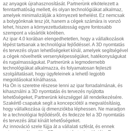
az anyagok újrahasznosítását. Partnerünk elkötelezett a
fenntarthatóság mellett, és olyan technológiákat alkalmaz,
amelyek minimalizálják a környezeti terhelést. Ez nemcsak
a bolygónknak tesz jót, hanem a cégek számára is vonzó
lehet, hiszen a környezettudatosság egyre fontosabb
szempont a vásárlók körében.
Az ipar 4.0 korában elengedhetetlen, hogy a vállalkozások
lépést tartsanak a technológiai fejlődéssel. A 3D nyomtatás
és tervezés olyan lehetőségeket kínál, amelyek segítségével
a cégek növelhetik versenyképességüket, hatékonyságukat
és rugalmasságukat. Partnerünk a legmodernebb
technológiákat alkalmazza, és folyamatosan fejleszti
szolgáltatásait, hogy ügyfeleinek a lehető legjobb
megoldásokat kínálhassa.
Ha Ön is szeretne részese lenni az ipar forradalmának, és
kihasználni a 3D nyomtatás és tervezés nyújtotta
lehetőségeket, Partnerünk készséggel áll rendelkezésére.
Szakértő csapatuk segít a koncepciótól a megvalósításig,
hogy vállalkozása új dimenziókba léphessen. Ne maradjon
le a technológiai fejlődésről, és fedezze fel a 3D nyomtatás
és tervezés által kínált lehetőségeket.
Az innováció szele fújja át a vállalati szférát, és ennek