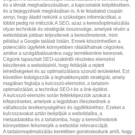
és a témák meghatározásában, a kapcsolatok kiépítésében,
és a bejegyzések megírásában is. A te feladatod csupán
annyi, hogy átadd nekünk a szükséges információkat, a
többit pedig mi intézzük.A SEO, azaz a keresőoptimalizálás
olyan technikák és stratégiák összessége, amelyek révén a
weboldalak jobban teljesítenek a keresőmotorok, mint
például a Google találati listáin. Ennek köszönhetően a
potenciális ügyfelek könnyebben rátalálhatnak cégünkre,
amikor a szolgáltatásainkra vagy termékeinkre keresnek.
Cégünk tapasztalt SEO-szakértői részletes elemzést
készítenek a weboldalról, hogy feltárják a rejtett
lehetőségeket és az optimalizálásra szoruló területeket. Ezt
követően kidolgozzák a leghatékonyabb stratégiát, amely
magában foglalja a kulcsszó-elemzést, a tartalom-
optimalizálást, a technikai SEO-t és a link-építést.
A kulcsszó-elemzés során feltérképezzük azokat a
kifejezéseket, amelyek a legjobban illeszkednek a
vállalkozás tevékenységéhez és ügyfélköréhez. Ezeket a
kulcsszavakat aztán beépítjük a weboldalba, a
metaadatokba és a tartalomba, hogy a keresőmotorok
könnyebben felismerjék a weboldal relevanciáját.
A tartalomoptimalizálás keretében gondoskodunk arról, hogy