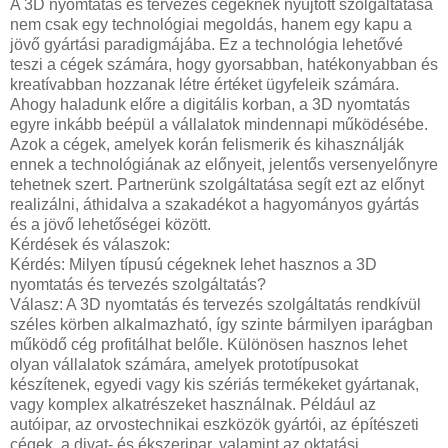
A 3D nyomtatás és tervezés cégeknek nyújtott szolgáltatása
nem csak egy technológiai megoldás, hanem egy kapu a
jövő gyártási paradigmájába. Ez a technológia lehetővé
teszi a cégek számára, hogy gyorsabban, hatékonyabban és
kreatívabban hozzanak létre értéket ügyfeleik számára.
Ahogy haladunk előre a digitális korban, a 3D nyomtatás
egyre inkább beépül a vállalatok mindennapi működésébe.
Azok a cégek, amelyek korán felismerik és kihasználják
ennek a technológiának az előnyeit, jelentős versenyelőnyre
tehetnek szert. Partnerünk szolgáltatása segít ezt az előnyt
realizálni, áthidalva a szakadékot a hagyományos gyártás
és a jövő lehetőségei között.
Kérdések és válaszok:
Kérdés: Milyen típusú cégeknek lehet hasznos a 3D
nyomtatás és tervezés szolgáltatás?
Válasz: A 3D nyomtatás és tervezés szolgáltatás rendkívül
széles körben alkalmazható, így szinte bármilyen iparágban
működő cég profitálhat belőle. Különösen hasznos lehet
olyan vállalatok számára, amelyek prototípusokat
készítenek, egyedi vagy kis szériás termékeket gyártanak,
vagy komplex alkatrészeket használnak. Például az
autóipar, az orvostechnikai eszközök gyártói, az építészeti
cégek, a divat- és ékszeripar, valamint az oktatási