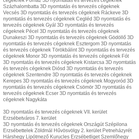
cégeknek Pomáz 3D nyomtatás és tervezés cégeknek
Százhalombatta 3D nyomtatás és tervezés cégeknek
Vecsés 3D nyomtatás és tervezés cégeknek Ráckeve 3D
nyomtatás és tervezés cégeknek Cegléd 3D nyomtatás és
tervezés cégeknek Gyál 3D nyomtatás és tervezés
cégeknek Pécel 3D nyomtatás és tervezés cégeknek
Dunakeszi 3D nyomtatás és tervezés cégeknek Gödöllő 3D
nyomtatás és tervezés cégeknek Esztergom 3D nyomtatás
és tervezés cégeknek Törökbálint 3D nyomtatás és tervezés
cégeknek Monor 3D nyomtatás és tervezés cégeknek Fót
3D nyomtatás és tervezés cégeknek Kistarcsa 3D nyomtatás
és tervezés cégeknek Diósd 3D nyomtatás és tervezés
cégeknek Szentendre 3D nyomtatás és tervezés cégeknek
Kerepes 3D nyomtatás és tervezés cégeknek Mogyoród 3D
nyomtatás és tervezés cégeknek Csömör 3D nyomtatás és
tervezés cégeknek Ecser 3D nyomtatás és tervezés
cégeknek Nagykáta
3D nyomtatás és tervezés cégeknek VII. kerület
Erzsébetváros 7. kerület
3D nyomtatás és tervezés cégeknek Országút Szépilona
Erzsébettelek Zöldmál Hűvösvölgy 2. kerület Petneházyrét
Hárshegy Lipótmező Kurucles Erzsébetliget Szemlőhegy