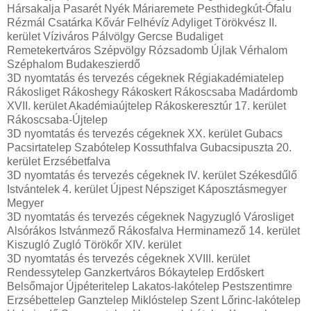
Hársakalja Pasarét Nyék Máriaremete Pesthidegkút-Ófalu
Rézmál Csatárka Kővár Felhévíz Adyliget Törökvész II.
kerület Víziváros Pálvölgy Gercse Budaliget
Remetekertváros Szépvölgy Rózsadomb Újlak Vérhalom
Széphalom Budakeszierdő
3D nyomtatás és tervezés cégeknek Régiakadémiatelep
Rákosliget Rákoshegy Rákoskert Rákoscsaba Madárdomb
XVII. kerület Akadémiaújtelep Rákoskeresztúr 17. kerület
Rákoscsaba-Újtelep
3D nyomtatás és tervezés cégeknek XX. kerület Gubacs
Pacsirtatelep Szabótelep Kossuthfalva Gubacsipuszta 20.
kerület Erzsébetfalva
3D nyomtatás és tervezés cégeknek IV. kerület Székesdűlő
Istvántelek 4. kerület Újpest Népsziget Káposztásmegyer
Megyer
3D nyomtatás és tervezés cégeknek Nagyzugló Városliget
Alsórákos Istvánmező Rákosfalva Herminamező 14. kerület
Kiszugló Zugló Törökőr XIV. kerület
3D nyomtatás és tervezés cégeknek XVIII. kerület
Rendessytelep Ganzkertváros Bókaytelep Erdőskert
Belsőmajor Újpéteritelep Lakatos-lakótelep Pestszentimre
Erzsébettelep Ganztelep Miklóstelep Szent Lőrinc-lakótelep