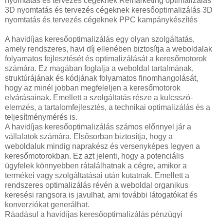
nyomtatás és tervezés cégeknek Remarketing optimalizálás
3D nyomtatás és tervezés cégeknek keresőoptimalizálás 3D
nyomtatás és tervezés cégeknek PPC kampánykészítés
A havidíjas keresőoptimalizálás egy olyan szolgáltatás,
amely rendszeres, havi díj ellenében biztosítja a weboldalak
folyamatos fejlesztését és optimalizálását a keresőmotorok
számára. Ez magában foglalja a weboldal tartalmának,
struktúrájának és kódjának folyamatos finomhangolását,
hogy az minél jobban megfeleljen a keresőmotorok
elvárásainak. Emellett a szolgáltatás része a kulcsszó-
elemzés, a tartalomfejlesztés, a technikai optimalizálás és a
teljesítménymérés is.
A havidíjas keresőoptimalizálás számos előnnyel jár a
vállalatok számára. Elsősorban biztosítja, hogy a
weboldaluk mindig naprakész és versenyképes legyen a
keresőmotorokban. Ez azt jelenti, hogy a potenciális
ügyfelek könnyebben rátalálhatnak a cégre, amikor a
termékei vagy szolgáltatásai után kutatnak. Emellett a
rendszeres optimalizálás révén a weboldal organikus
keresési rangsora is javulhat, ami további látogatókat és
konverziókat generálhat.
Ráadásul a havidíjas keresőoptimalizálás pénzügyi