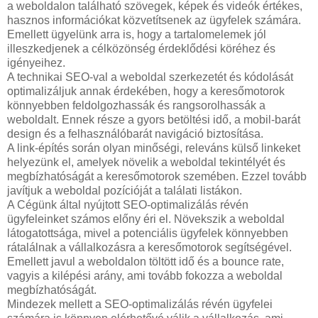
a weboldalon található szövegek, képek és videók értékes,
hasznos információkat közvetítsenek az ügyfelek számára.
Emellett ügyelünk arra is, hogy a tartalomelemek jól
illeszkedjenek a célközönség érdeklődési köréhez és
igényeihez.
A technikai SEO-val a weboldal szerkezetét és kódolását
optimalizáljuk annak érdekében, hogy a keresőmotorok
könnyebben feldolgozhassák és rangsorolhassák a
weboldalt. Ennek része a gyors betöltési idő, a mobil-barát
design és a felhasználóbarát navigáció biztosítása.
A link-építés során olyan minőségi, releváns külső linkeket
helyezünk el, amelyek növelik a weboldal tekintélyét és
megbízhatóságát a keresőmotorok szemében. Ezzel tovább
javítjuk a weboldal pozícióját a találati listákon.
A Cégünk által nyújtott SEO-optimalizálás révén
ügyfeleinket számos előny éri el. Növekszik a weboldal
látogatottsága, mivel a potenciális ügyfelek könnyebben
rátalálnak a vállalkozásra a keresőmotorok segítségével.
Emellett javul a weboldalon töltött idő és a bounce rate,
vagyis a kilépési arány, ami tovább fokozza a weboldal
megbízhatóságát.
Mindezek mellett a SEO-optimalizálás révén ügyfelei