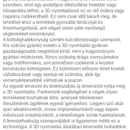
szemben, ahol egy prototípus elkészítése hetekbe vagy
hónapokba telhet, a 3D nyomtatással ez az idő órákra vagy
napokra csökkenthető. Ez nem csak időt takarít meg, de
lehetővé teszi a termékek gyorsabb iterációját és
finomhangolását, ami végső soron jobb minőségű
végterméket eredményez.
A költséghatékonyság szintén kulcsfontosságú szempont.
Kis szériás gyártás esetén a 3D nyomtatás gyakran
gazdaságosabb megoldást kínál, mint a hagyományos
gyártási módszerek. Nincs szükség drága szerszámokra
vagy öntőformákra, ami jelentősen csökkenti a kezdeti
beruházási költségeket. Ez különösen előnyös lehet kisebb
vállalkozások vagy startup-ok számára, akik így
versenyképesebbé válhatnak a piacon.
Az egyedi tervezés és testreszabás új dimenzióit nyitja meg
a 3D nyomtatás. Partnerünk segítségével a cégek olyan
termékeket hozhatnak létre, amelyek tökéletesen
illeszkednek ügyfeleik egyedi igényeihez. Legyen szó akár
ipari alkatrészekről, orvosi implantátumokról vagy éppen
művészeti installációkról, a lehetőségek szinte határtalanok.
A fenntarthatóság szempontjából is figyelemre méltó ez a
technológia. A 3D nyomtatás általában kevesebb hulladékot