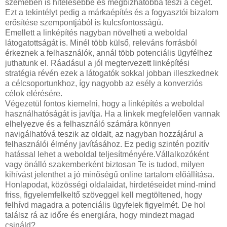
szemében is hitelesebbé és megbízhatóbbá teszi a céget.
Ezt a tekintélyt pedig a márkaépítés és a fogyasztói bizalom
erősítése szempontjából is kulcsfontosságú.
Emellett a linképítés nagyban növelheti a weboldal
látogatottságát is. Minél több külső, releváns forrásból
érkeznek a felhasználók, annál több potenciális ügyfélhez
juthatunk el. Ráadásul a jól megtervezett linképítési
stratégia révén ezek a látogatók sokkal jobban illeszkednek
a célcsoportunkhoz, így nagyobb az esély a konverziós
célok elérésére.
Végezetül fontos kiemelni, hogy a linképítés a weboldal
használhatóságát is javítja. Ha a linkek megfelelően vannak
elhelyezve és a felhasználó számára könnyen
navigálhatóvá teszik az oldalt, az nagyban hozzájárul a
felhasználói élmény javításához. Ez pedig szintén pozitív
hatással lehet a weboldal teljesítményére.Vállalkozóként
vagy önálló szakemberként biztosan Te is tudod, milyen
kihívást jelenthet a jó minőségű online tartalom előállítása.
Honlapodat, közösségi oldalaidat, hirdetéseidet mind-mind
friss, figyelemfelkeltő szöveggel kell megtöltened, hogy
felhívd magadra a potenciális ügyfelek figyelmét. De hol
találsz rá az időre és energiára, hogy mindezt magad
csináld?