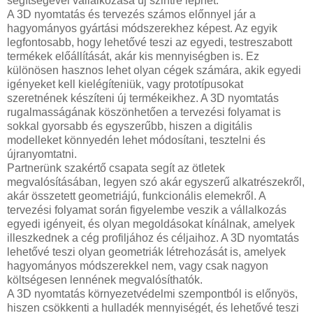
segítségével vállalkozása új szintre léphet.
A 3D nyomtatás és tervezés számos előnnyel jár a
hagyományos gyártási módszerekhez képest. Az egyik
legfontosabb, hogy lehetővé teszi az egyedi, testreszabott
termékek előállítását, akár kis mennyiségben is. Ez
különösen hasznos lehet olyan cégek számára, akik egyedi
igényeket kell kielégíteniük, vagy prototípusokat
szeretnének készíteni új termékeikhez. A 3D nyomtatás
rugalmasságának köszönhetően a tervezési folyamat is
sokkal gyorsabb és egyszerűbb, hiszen a digitális
modelleket könnyedén lehet módosítani, tesztelni és
újranyomtatni.
Partnerünk szakértő csapata segít az ötletek
megvalósításában, legyen szó akár egyszerű alkatrészekről,
akár összetett geometriájú, funkcionális elemekről. A
tervezési folyamat során figyelembe veszik a vállalkozás
egyedi igényeit, és olyan megoldásokat kínálnak, amelyek
illeszkednek a cég profiljához és céljaihoz. A 3D nyomtatás
lehetővé teszi olyan geometriák létrehozását is, amelyek
hagyományos módszerekkel nem, vagy csak nagyon
költségesen lennének megvalósíthatók.
A 3D nyomtatás környezetvédelmi szempontból is előnyös,
hiszen csökkenti a hulladék mennyiségét, és lehetővé teszi