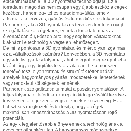
epicentrumában áll a 3D nyomtatás technológiája. Ez a
forradalmi megoldás nem csupán egy újabb eszköz a cégek
kezében, hanem egy teljes paradigmaváltás, amely
átformálja a tervezés, gyártás és termékkészítés folyamatait.
Partnerünk, aki a 3D nyomtatás és tervezés területén nyújt
szolgáltatásokat cégeknek, ennek a forradalomnak az
élvonalában áll, készen arra, hogy segítsen vállalatoknak
kiaknázni e technológia végtelen lehetőségeit.
De mi is pontosan a 3D nyomtatás, és miért olyan izgalmas
ez a vállalkozások számára? Lényegében, a 3D nyomtatás
egy additív gyártási folyamat, ahol rétegről rétegre épül fel a
kívánt tárgy egy digitális tervrajz alapján. Ez a módszer
lehetővé teszi olyan formák és struktúrák létrehozását,
amelyek hagyományos gyártási módszerekkel lehetetlenek
vagy rendkívül költségesek lennének.
Partnerünk szolgáltatása túlmutat a puszta nyomtatáson. A
teljes folyamatot lefedi, a koncepció kidolgozásától kezdve a
tervezésen át egészen a végső termék elkészítéséig. Ez a
holisztikus megközelítés biztosítja, hogy a cégek
maximálisan kihasználhassák a 3D nyomtatásban rejlő
potenciált.
Az egyik legjelentősebb előnye ennek a technológiának a
gyors prototípuskészítés. A hagyományos módszerekkel