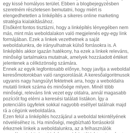
egy kissé homályos terület. Ebben a blogbejegyzésben
szeretném részletesen bemutatni, hogy miért is
elengedhetetlen a linképítés a sikeres online marketing
stratégia kialakításához.
Elsőként fontos tisztázni, hogy a linképítés lényegében nem
más, mint más weboldalakon való megjelenés egy-egy link
formájában. Ezek a linkek vezethetnek a saját
weboldalunkra, de irányulhatnak külső forrásokra is. A
linképítés akkor igazán hatékony, ha ezek a linkek releváns,
minőségi tartalmakra mutatnak, amelyek hozzáadott értéket
jelentenek a célközönség számára.
Ennek az egyik legfontosabb előnye, hogy javítja a weboldal
keresőmotorokban való rangsorolását. A keresőalgoritmusok
ugyanis nagy hangsúlyt fektetnek arra, hogy a weboldalra
mutató linkek száma és minősége milyen. Minél több
minőségi, releváns link vezet egy oldalra, annál magasabb
pozíciót fog elérni a keresési találati listákon. Így a
potenciális ügyfelek sokkal nagyobb eséllyel találnak majd
rá a cégünk weboldalára.
Ezen felül a linképítés hozzájárul a weboldal tekintélyének
növeléséhez is. Ha minőségi, megbízható forrásokról
érkeznek linkek a weboldalunkra, az a felhasználók