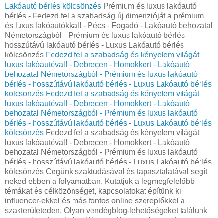
Lakóautó bérlés kölcsönzés
Prémium és luxus lakóautó
bérlés - Fedezd fel a szabadság új dimenzióját a prémium
és luxus lakóautókkal! - Pécs - Fogadó - Lakóautó behozatal
Németországból - Prémium és luxus lakóautó bérlés -
hosszútávú lakóautó bérlés - Luxus Lakóautó bérlés
kölcsönzés
Fedezd fel a szabadság és kényelem világát
luxus lakóautóval! - Debrecen - Homokkert - Lakóautó
behozatal Németországból - Prémium és luxus lakóautó
bérlés - hosszútávú lakóautó bérlés - Luxus Lakóautó bérlés
kölcsönzés
Fedezd fel a szabadság és kényelem világát
luxus lakóautóval! - Debrecen - Homokkert - Lakóautó
behozatal Németországból - Prémium és luxus lakóautó
bérlés - hosszútávú lakóautó bérlés - Luxus Lakóautó bérlés
kölcsönzés
Fedezd fel a szabadság és kényelem világát
luxus lakóautóval! - Debrecen - Homokkert - Lakóautó
behozatal Németországból - Prémium és luxus lakóautó
bérlés - hosszútávú lakóautó bérlés - Luxus Lakóautó bérlés
kölcsönzés Cégünk szaktudásával és tapasztalatával segít
neked ebben a folyamatban. Kutatjuk a legmegfelelőbb
témákat és célközönséget, kapcsolatokat építünk ki
influencer-ekkel és más fontos online szereplőkkel a
szakterületeden. Olyan vendégblog-lehetőségeket találunk