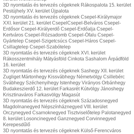
3D nyomtatás és tervezés cégeknek Rákospalota 15. kerület
Pestújhely XV. kerület Újpalota
3D nyomtatás és tervezés cégeknek Csepel-Királymajor
XXI. kerület 21. kerület CsepelCsepel-Belváros Csepel-
Erdősor Csepel-Királyerdő Csepel-Erdőalja Csepel-
Kertváros Csepel-Rózsadomb Csepel-Ófalu Csepel-
Gyártelep Csepel-Szigetcsúcs Csepel-Háros Csepel-
Csillagtelep Csepel-Szabótelep
3D nyomtatás és tervezés cégeknek XVI. kerület
Rákosszentmihály Mátyásföld Cinkota Sashalom Árpádföld
16. kerület
3D nyomtatás és tervezés cégeknek Sashegy XII. kerület
Zugliget Mártonhegy Kissvábhegy Németvölgy Csillebérc
Svábhegy Széchenyihegy Istenhegy Virányos Orbánhegy
Budakeszierdő 12. kerület Farkasrét Kútvölgy Jánoshegy
Krisztinaváros Farkasvölgy Magasút
3D nyomtatás és tervezés cégeknek Századosnegyed
Magdolnanegyed Népszínháznegyed VIII. kerület
Orczynegyed Csarnoknegyed Tisztviselőtelep Palotanegyed
8. kerület Losoncinegyed Ganznegyed Corvinnegyed
Kerepesdűlő
3D nyomtatás és tervezés cégeknek Külső-Ferencváros