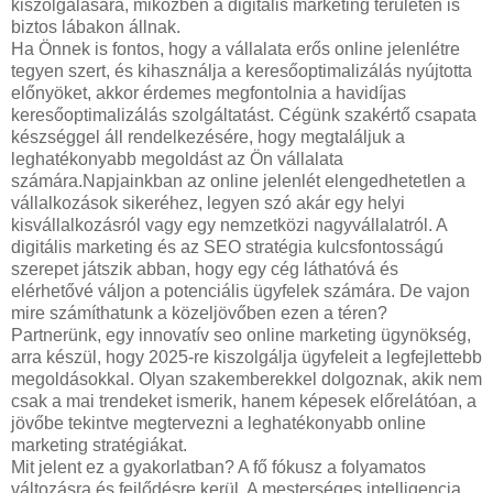
kiszolgálására, miközben a digitális marketing területén is
biztos lábakon állnak.
Ha Önnek is fontos, hogy a vállalata erős online jelenlétre
tegyen szert, és kihasználja a keresőoptimalizálás nyújtotta
előnyöket, akkor érdemes megfontolnia a havidíjas
keresőoptimalizálás szolgáltatást. Cégünk szakértő csapata
készséggel áll rendelkezésére, hogy megtaláljuk a
leghatékonyabb megoldást az Ön vállalata
számára.Napjainkban az online jelenlét elengedhetetlen a
vállalkozások sikeréhez, legyen szó akár egy helyi
kisvállalkozásról vagy egy nemzetközi nagyvállalatról. A
digitális marketing és az SEO stratégia kulcsfontosságú
szerepet játszik abban, hogy egy cég láthatóvá és
elérhetővé váljon a potenciális ügyfelek számára. De vajon
mire számíthatunk a közeljövőben ezen a téren?
Partnerünk, egy innovatív seo online marketing ügynökség,
arra készül, hogy 2025-re kiszolgálja ügyfeleit a legfejlettebb
megoldásokkal. Olyan szakemberekkel dolgoznak, akik nem
csak a mai trendeket ismerik, hanem képesek előrelátóan, a
jövőbe tekintve megtervezni a leghatékonyabb online
marketing stratégiákat.
Mit jelent ez a gyakorlatban? A fő fókusz a folyamatos
változásra és fejlődésre kerül. A mesterséges intelligencia