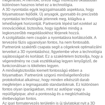
megértését. A mérnöki, orvosi vagy művészeti oktatásban
különösen hasznos lehet ez a technológia.
A 3D nyomtatás egyik legizgalmasabb aspektusa, hogy
folyamatosan fejlődik. Új anyagok, gyorsabb és precízebb
nyomtatási technológiák jelennek meg, kitágítva a
lehetőségek horizontját. Partnerünk lépést tart ezekkel az
innovációkkal, biztosítva, hogy ügyfelei mindig a
legkorszerűbb megoldásokhoz férjenek hozzá.
A szolgáltatás nem csupán a nyomtatásra korlátozódik. A
tervezési fázis ugyanolyan fontos, ha nem fontosabb.
Partnerünk szakértői csapata segít a cégeknek optimalizálni
terveiket a 3D nyomtatáshoz, figyelembe véve a technológia
sajátosságait és korlátait. Ez a szakértelem biztosítja, hogy a
végeredmény ne csak esztétikailag legyen lenyűgöző, de
funkcionálisan is tökéletes legyen.
A minőségbiztosítás kiemelt fontosságú ebben a
folyamatban. Partnerünk szigorú minőségellenőrzési
protokollokat alkalmaz, hogy minden elkészült darab
megfeleljen a legmagasabb standardoknak. Ez különösen
fontos olyan iparágakban, mint az autóipar vagy a
repülőgépipar, ahol a pontosság és a megbízhatóság
életbevágóan fontos.
Az ipari formatervezés területén is új távlatokat nyit a 3D