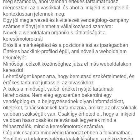
meg számodra, ahol valóban értékes tartalmat tudsz
megosztani az olvasókkal, és ahol a linkjeid is megfelelő
kontextusban jelennek meg.
Egy jól megtervezett és kivitelezett vendégblog-kampány
számos előnyt jelenthet a vállalkozásod számára:
Növeli a weboldalam organikus láthatóságát a
keresőmotoroknál
Erősíti a márkaépítést és a pozicionálást az iparágadban
Értékes backlink-profilod épül, ami növeli a weboldalam
tekintélyét
Minőségi, célzott közönséghez jutsz el más weboldalakon
keresztül
Lehetőséget kapsz arra, hogy bemutasd szakértelmeted, és
értékes tartalmat juttass el az olvasókhoz
A kulcs a minőségi, valódi értéket nyújtó tartalmak
létrehozása. Nem elég egyszerűen bekerülni egy
vendégblog-ra, a bejegyzésednek olyan információkat,
ötleteket, tanácsokat kell tartalmaznia, amikre az olvasóknak
valóban szükségük van. Csak így érheted el, hogy a linkjeid
valóban hasznosak és relevánsak legyenek mind a
felhasználók, mind a keresőmotorok számára.
Cégünk csapata mindvégig támogat ebben a folyamatban.
Segítünk a tartalomstratégia kialakításában, a célközönség