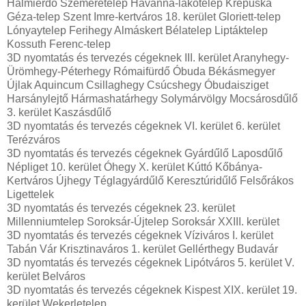
Halmierdő Szemeretelep Havanna-lakótelep Krepuska
Géza-telep Szent Imre-kertváros 18. kerület Gloriett-telep
Lónyaytelep Ferihegy Almáskert Bélatelep Liptáktelep
Kossuth Ferenc-telep
3D nyomtatás és tervezés cégeknek III. kerület Aranyhegy-
Ürömhegy-Péterhegy Rómaifürdő Óbuda Békásmegyer
Újlak Aquincum Csillaghegy Csúcshegy Óbudaisziget
Harsánylejtő Hármashatárhegy Solymárvölgy Mocsárosdűlő
3. kerület Kaszásdűlő
3D nyomtatás és tervezés cégeknek VI. kerület 6. kerület
Terézváros
3D nyomtatás és tervezés cégeknek Gyárdűlő Laposdűlő
Népliget 10. kerület Óhegy X. kerület Kúttó Kőbánya-
Kertváros Újhegy Téglagyárdűlő Keresztúridűlő Felsőrákos
Ligettelek
3D nyomtatás és tervezés cégeknek 23. kerület
Millenniumtelep Soroksár-Újtelep Soroksár XXIII. kerület
3D nyomtatás és tervezés cégeknek Víziváros I. kerület
Tabán Vár Krisztinaváros 1. kerület Gellérthegy Budavár
3D nyomtatás és tervezés cégeknek Lipótváros 5. kerület V.
kerület Belváros
3D nyomtatás és tervezés cégeknek Kispest XIX. kerület 19.
kerület Wekerletelep