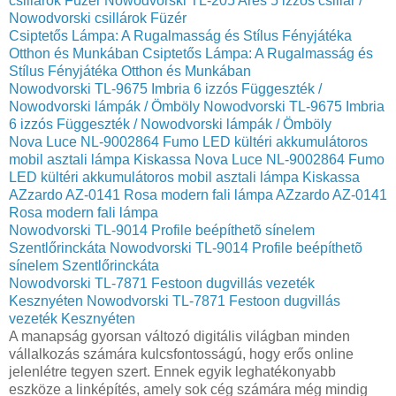
csillárok Füzér
Nowodvorski TL-205 Ares 5 izzós csillár /
Nowodvorski csillárok Füzér
Csiptetős Lámpa: A Rugalmasság és Stílus Fényjátéka
Otthon és Munkában
Csiptetős Lámpa: A Rugalmasság és
Stílus Fényjátéka Otthon és Munkában
Nowodvorski TL-9675 Imbria 6 izzós Függeszték /
Nowodvorski lámpák / Ömböly
Nowodvorski TL-9675 Imbria
6 izzós Függeszték / Nowodvorski lámpák / Ömböly
Nova Luce NL-9002864 Fumo LED kültéri akkumulátoros
mobil asztali lámpa Kiskassa
Nova Luce NL-9002864 Fumo
LED kültéri akkumulátoros mobil asztali lámpa Kiskassa
AZzardo AZ-0141 Rosa modern fali lámpa
AZzardo AZ-0141
Rosa modern fali lámpa
Nowodvorski TL-9014 Profile beépíthetõ sínelem
Szentlőrinckáta
Nowodvorski TL-9014 Profile beépíthetõ
sínelem Szentlőrinckáta
Nowodvorski TL-7871 Festoon dugvillás vezeték
Kesznyéten
Nowodvorski TL-7871 Festoon dugvillás
vezeték Kesznyéten
A manapság gyorsan változó digitális világban minden
vállalkozás számára kulcsfontosságú, hogy erős online
jelenlétre tegyen szert. Ennek egyik leghatékonyabb
eszköze a linképítés, amely sok cég számára még mindig