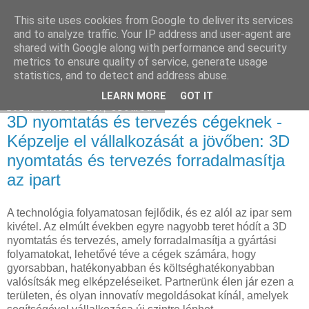
This site uses cookies from Google to deliver its services
Használt Tesla
and to analyze traffic. Your IP address and user-agent are
shared with Google along with performance and security
metrics to ensure quality of service, generate usage
statistics, and to detect and address abuse.
▼
LEARN MORE
GOT IT
2024. október 26., szombat
3D nyomtatás és tervezés cégeknek -
Képzelje el vállalkozását a jövőben: 3D
nyomtatás és tervezés forradalmasítja
az ipart
A technológia folyamatosan fejlődik, és ez alól az ipar sem
kivétel. Az elmúlt években egyre nagyobb teret hódít a 3D
nyomtatás és tervezés, amely forradalmasítja a gyártási
folyamatokat, lehetővé téve a cégek számára, hogy
gyorsabban, hatékonyabban és költséghatékonyabban
valósítsák meg elképzeléseiket. Partnerünk élen jár ezen a
területen, és olyan innovatív megoldásokat kínál, amelyek