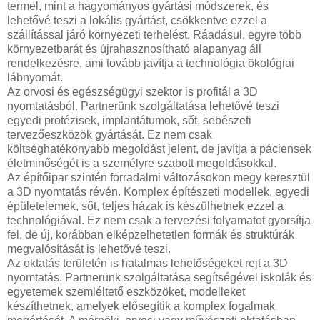
termel, mint a hagyományos gyártási módszerek, és
lehetővé teszi a lokális gyártást, csökkentve ezzel a
szállítással járó környezeti terhelést. Ráadásul, egyre több
környezetbarát és újrahasznosítható alapanyag áll
rendelkezésre, ami tovább javítja a technológia ökológiai
lábnyomát.
Az orvosi és egészségügyi szektor is profitál a 3D
nyomtatásból. Partnerünk szolgáltatása lehetővé teszi
egyedi protézisek, implantátumok, sőt, sebészeti
tervezőeszközök gyártását. Ez nem csak
költséghatékonyabb megoldást jelent, de javítja a páciensek
életminőségét is a személyre szabott megoldásokkal.
Az építőipar szintén forradalmi változásokon megy keresztül
a 3D nyomtatás révén. Komplex építészeti modellek, egyedi
épületelemek, sőt, teljes házak is készülhetnek ezzel a
technológiával. Ez nem csak a tervezési folyamatot gyorsítja
fel, de új, korábban elképzelhetetlen formák és struktúrák
megvalósítását is lehetővé teszi.
Az oktatás területén is hatalmas lehetőségeket rejt a 3D
nyomtatás. Partnerünk szolgáltatása segítségével iskolák és
egyetemek szemléltető eszközöket, modelleket
készíthetnek, amelyek elősegítik a komplex fogalmak