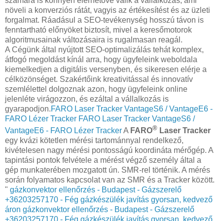
számára is könnyen elérhetővé válik a vállalkozás, ami
növeli a konverziós rátát, vagyis az értékesítést és az üzleti
forgalmat. Ráadásul a SEO-tevékenység hosszú távon is
fenntartható előnyöket biztosít, mivel a keresőmotorok
algoritmusainak változásaira is rugalmasan reagál.
A Cégünk által nyújtott SEO-optimalizálás tehát komplex,
átfogó megoldást kínál arra, hogy ügyfeleink weboldala
kiemelkedjen a digitális versenyben, és sikeresen elérje a
célközönséget. Szakértőink kreativitással és innovatív
szemlélettel dolgoznak azon, hogy ügyfeleink online
jelenléte virágozzon, és ezáltal a vállalkozás is
gyarapodjon.
FARO Laser Tracker VantageS6 / VantageE6 -
FARO Lézer Tracker
FARO Laser Tracker VantageS6 /
®
VantageE6 - FARO Lézer Tracker
A
FARO
Laser Tracker
egy kvázi kötetlen mérési tartománnyal rendelkező,
kivételesen nagy mérési pontosságú koordináta mérőgép. A
tapintási pontok felvétele a mérést végző személy által a
gép munkaterében mozgatott ún. SMR-rel történik. A mérés
során folyamatos kapcsolat van az SMR és a Tracker között.
"
gázkonvektor ellenőrzés - Budapest - Gázszerelő
+36203257170 - Fég gázkészülék javítás gyorsan, kedvező
áron
gázkonvektor ellenőrzés - Budapest - Gázszerelő
+36203257170 - Fég gázkészülék javítás gyorsan, kedvező