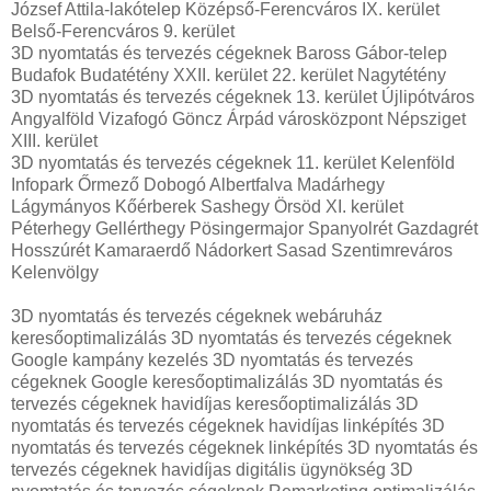
József Attila-lakótelep Középső-Ferencváros IX. kerület
Belső-Ferencváros 9. kerület
3D nyomtatás és tervezés cégeknek Baross Gábor-telep
Budafok Budatétény XXII. kerület 22. kerület Nagytétény
3D nyomtatás és tervezés cégeknek 13. kerület Újlipótváros
Angyalföld Vizafogó Göncz Árpád városközpont Népsziget
XIII. kerület
3D nyomtatás és tervezés cégeknek 11. kerület Kelenföld
Infopark Őrmező Dobogó Albertfalva Madárhegy
Lágymányos Kőérberek Sashegy Örsöd XI. kerület
Péterhegy Gellérthegy Pösingermajor Spanyolrét Gazdagrét
Hosszúrét Kamaraerdő Nádorkert Sasad Szentimreváros
Kelenvölgy
3D nyomtatás és tervezés cégeknek webáruház
keresőoptimalizálás 3D nyomtatás és tervezés cégeknek
Google kampány kezelés 3D nyomtatás és tervezés
cégeknek Google keresőoptimalizálás 3D nyomtatás és
tervezés cégeknek havidíjas keresőoptimalizálás 3D
nyomtatás és tervezés cégeknek havidíjas linképítés 3D
nyomtatás és tervezés cégeknek linképítés 3D nyomtatás és
tervezés cégeknek havidíjas digitális ügynökség 3D