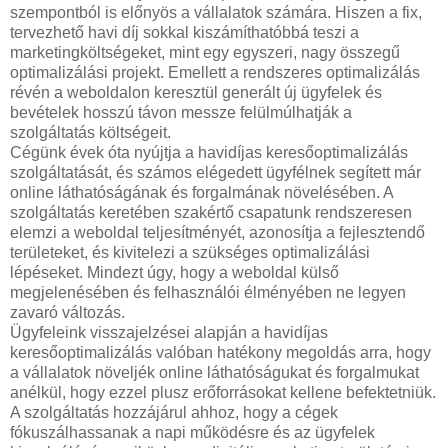
szempontból is előnyös a vállalatok számára. Hiszen a fix,
tervezhető havi díj sokkal kiszámíthatóbbá teszi a
marketingköltségeket, mint egy egyszeri, nagy összegű
optimalizálási projekt. Emellett a rendszeres optimalizálás
révén a weboldalon keresztül generált új ügyfelek és
bevételek hosszú távon messze felülmúlhatják a
szolgáltatás költségeit.
Cégünk évek óta nyújtja a havidíjas keresőoptimalizálás
szolgáltatását, és számos elégedett ügyfélnek segített már
online láthatóságának és forgalmának növelésében. A
szolgáltatás keretében szakértő csapatunk rendszeresen
elemzi a weboldal teljesítményét, azonosítja a fejlesztendő
területeket, és kivitelezi a szükséges optimalizálási
lépéseket. Mindezt úgy, hogy a weboldal külső
megjelenésében és felhasználói élményében ne legyen
zavaró változás.
Ügyfeleink visszajelzései alapján a havidíjas
keresőoptimalizálás valóban hatékony megoldás arra, hogy
a vállalatok növeljék online láthatóságukat és forgalmukat
anélkül, hogy ezzel plusz erőforrásokat kellene befektetniük.
A szolgáltatás hozzájárul ahhoz, hogy a cégek
fókuszálhassanak a napi működésre és az ügyfelek