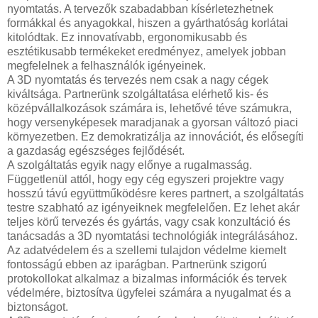
nyomtatás. A tervezők szabadabban kísérletezhetnek
formákkal és anyagokkal, hiszen a gyárthatóság korlátai
kitolódtak. Ez innovatívabb, ergonomikusabb és
esztétikusabb termékeket eredményez, amelyek jobban
megfelelnek a felhasználók igényeinek.
A 3D nyomtatás és tervezés nem csak a nagy cégek
kiváltsága. Partnerünk szolgáltatása elérhető kis- és
középvállalkozások számára is, lehetővé téve számukra,
hogy versenyképesek maradjanak a gyorsan változó piaci
környezetben. Ez demokratizálja az innovációt, és elősegíti
a gazdaság egészséges fejlődését.
A szolgáltatás egyik nagy előnye a rugalmasság.
Függetlenül attól, hogy egy cég egyszeri projektre vagy
hosszú távú együttműködésre keres partnert, a szolgáltatás
testre szabható az igényeiknek megfelelően. Ez lehet akár
teljes körű tervezés és gyártás, vagy csak konzultáció és
tanácsadás a 3D nyomtatási technológiák integrálásához.
Az adatvédelem és a szellemi tulajdon védelme kiemelt
fontosságú ebben az iparágban. Partnerünk szigorú
protokollokat alkalmaz a bizalmas információk és tervek
védelmére, biztosítva ügyfelei számára a nyugalmat és a
biztonságot.