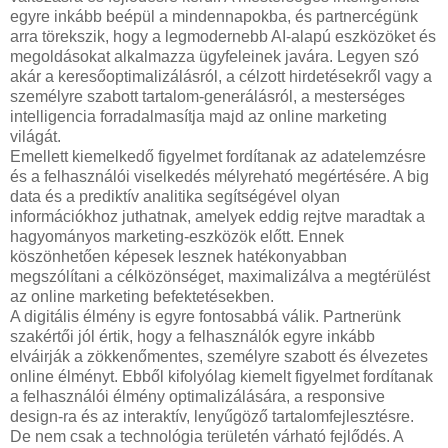
egyre inkább beépül a mindennapokba, és partnercégünk
arra törekszik, hogy a legmodernebb AI-alapú eszközöket és
megoldásokat alkalmazza ügyfeleinek javára. Legyen szó
akár a keresőoptimalizálásról, a célzott hirdetésekről vagy a
személyre szabott tartalom-generálásról, a mesterséges
intelligencia forradalmasítja majd az online marketing
világát.
Emellett kiemelkedő figyelmet fordítanak az adatelemzésre
és a felhasználói viselkedés mélyreható megértésére. A big
data és a prediktív analitika segítségével olyan
információkhoz juthatnak, amelyek eddig rejtve maradtak a
hagyományos marketing-eszközök előtt. Ennek
köszönhetően képesek lesznek hatékonyabban
megszólítani a célközönséget, maximalizálva a megtérülést
az online marketing befektetésekben.
A digitális élmény is egyre fontosabbá válik. Partnerünk
szakértői jól értik, hogy a felhasználók egyre inkább
elváirják a zökkenőmentes, személyre szabott és élvezetes
online élményt. Ebből kifolyólag kiemelt figyelmet fordítanak
a felhasználói élmény optimalizálására, a responsive
design-ra és az interaktív, lenyűgöző tartalomfejlesztésre.
De nem csak a technológia területén várható fejlődés. A