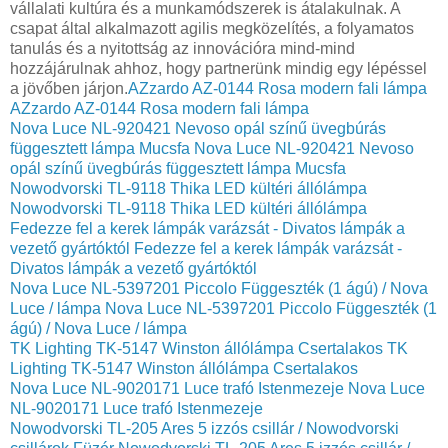
vállalati kultúra és a munkamódszerek is átalakulnak. A
csapat által alkalmazott agilis megközelítés, a folyamatos
tanulás és a nyitottság az innovációra mind-mind
hozzájárulnak ahhoz, hogy partnerünk mindig egy lépéssel
a jövőben járjon.
AZzardo AZ-0144 Rosa modern fali lámpa
AZzardo AZ-0144 Rosa modern fali lámpa
Nova Luce NL-920421 Nevoso opál színű üvegbúrás
függesztett lámpa Mucsfa
Nova Luce NL-920421 Nevoso
opál színű üvegbúrás függesztett lámpa Mucsfa
Nowodvorski TL-9118 Thika LED kültéri állólámpa
Nowodvorski TL-9118 Thika LED kültéri állólámpa
Fedezze fel a kerek lámpák varázsát - Divatos lámpák a
vezető gyártóktól
Fedezze fel a kerek lámpák varázsát -
Divatos lámpák a vezető gyártóktól
Nova Luce NL-5397201 Piccolo Függeszték (1 ágú) / Nova
Luce / lámpa
Nova Luce NL-5397201 Piccolo Függeszték (1
ágú) / Nova Luce / lámpa
TK Lighting TK-5147 Winston állólámpa Csertalakos
TK
Lighting TK-5147 Winston állólámpa Csertalakos
Nova Luce NL-9020171 Luce trafó Istenmezeje
Nova Luce
NL-9020171 Luce trafó Istenmezeje
Nowodvorski TL-205 Ares 5 izzós csillár / Nowodvorski