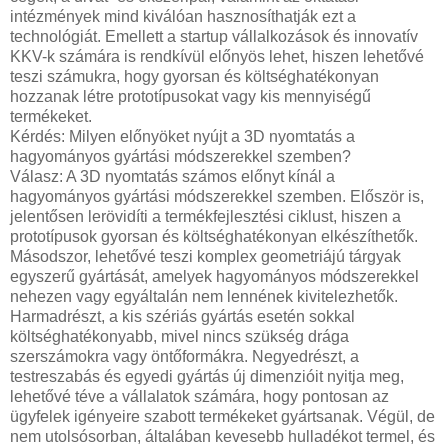
intézmények mind kiválóan hasznosíthatják ezt a
technológiát. Emellett a startup vállalkozások és innovatív
KKV-k számára is rendkívül előnyös lehet, hiszen lehetővé
teszi számukra, hogy gyorsan és költséghatékonyan
hozzanak létre prototípusokat vagy kis mennyiségű
termékeket.
Kérdés: Milyen előnyöket nyújt a 3D nyomtatás a
hagyományos gyártási módszerekkel szemben?
Válasz: A 3D nyomtatás számos előnyt kínál a
hagyományos gyártási módszerekkel szemben. Először is,
jelentősen lerövidíti a termékfejlesztési ciklust, hiszen a
prototípusok gyorsan és költséghatékonyan elkészíthetők.
Másodszor, lehetővé teszi komplex geometriájú tárgyak
egyszerű gyártását, amelyek hagyományos módszerekkel
nehezen vagy egyáltalán nem lennének kivitelezhetők.
Harmadrészt, a kis szériás gyártás esetén sokkal
költséghatékonyabb, mivel nincs szükség drága
szerszámokra vagy öntőformákra. Negyedrészt, a
testreszabás és egyedi gyártás új dimenzióit nyitja meg,
lehetővé téve a vállalatok számára, hogy pontosan az
ügyfelek igényeire szabott termékeket gyártsanak. Végül, de
nem utolsósorban, általában kevesebb hulladékot termel, és