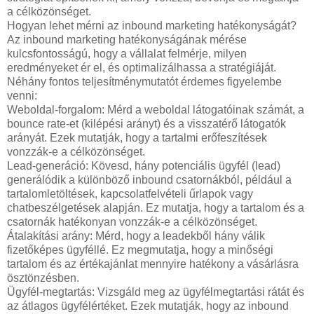
a célközönséget.
Hogyan lehet mérni az inbound marketing hatékonyságát?
Az inbound marketing hatékonyságának mérése
kulcsfontosságú, hogy a vállalat felmérje, milyen
eredményeket ér el, és optimalizálhassa a stratégiáját.
Néhány fontos teljesítménymutatót érdemes figyelembe
venni:
Weboldal-forgalom: Mérd a weboldal látogatóinak számát, a
bounce rate-et (kilépési arányt) és a visszatérő látogatók
arányát. Ezek mutatják, hogy a tartalmi erőfeszítések
vonzzák-e a célközönséget.
Lead-generáció: Kövesd, hány potenciális ügyfél (lead)
generálódik a különböző inbound csatornákból, például a
tartalomletöltések, kapcsolatfelvételi űrlapok vagy
chatbeszélgetések alapján. Ez mutatja, hogy a tartalom és a
csatornák hatékonyan vonzzák-e a célközönséget.
Átalakítási arány: Mérd, hogy a leadekből hány válik
fizetőképes ügyféllé. Ez megmutatja, hogy a minőségi
tartalom és az értékajánlat mennyire hatékony a vásárlásra
ösztönzésben.
Ügyfél-megtartás: Vizsgáld meg az ügyfélmegtartási rátát és
az átlagos ügyfélértéket. Ezek mutatják, hogy az inbound