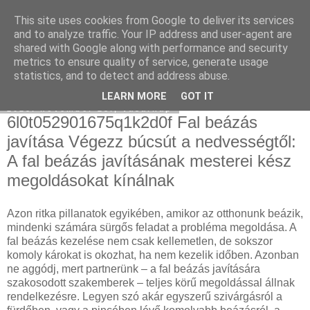
This site uses cookies from Google to deliver its services
Használt Tesla
and to analyze traffic. Your IP address and user-agent are
shared with Google along with performance and security
metrics to ensure quality of service, generate usage
statistics, and to detect and address abuse.
▼
LEARN MORE
GOT IT
2025. november 23., vasárnap
6l0t052901675q1k2d0f Fal beázás
javítása Végezz búcsút a nedvességtől:
A fal beázás javításának mesterei kész
megoldásokat kínálnak
Azon ritka pillanatok egyikében, amikor az otthonunk beázik,
mindenki számára sürgős feladat a probléma megoldása. A
fal beázás kezelése nem csak kellemetlen, de sokszor
komoly károkat is okozhat, ha nem kezelik időben. Azonban
ne aggódj, mert partnerünk – a fal beázás javítására
szakosodott szakemberek – teljes körű megoldással állnak
rendelkezésre. Legyen szó akár egyszerű szivárgásról a