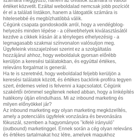
számára meggyőző, hanem az olvasók számára is valódi
értéket közvetít. Ezáltal weboldalad nemcsak jobb pozíciót
ér el a találati listákon, hanem a látogatók számára is
hitelesebbé és megbízhatóbbá válik.
Cégünk csapata gondoskodik arról, hogy a vendégblog-
helyezés minden lépése - a célwebhelyek kiválasztásától
kezdve a cikkek írásán át a tényleges elhelyezésig - a
legmagasabb szakmai színvonalon valósuljon meg.
Ügyfeleink visszajelzései szerint ez a szolgáltatás
hozzájárul ahhoz, hogy weboldaluk gyorsan előrébb
kerüljön a keresési találatokban, és egyúttal értékes,
releváns forgalmat is generál.
Ha te is szeretnéd, hogy weboldalad feljebb kerüljön a
keresési találatok között, és értékes backlink-profilra tegyen
szert, érdemes veled is felvenni a kapcsolatot. Cégünk
szakértői örömmel segítenek neked abban, hogy a linképítés
hatékony útján elindulhass.
Mi az inbound marketing és
milyen előnyökkel jár?
Az inbound marketing egy olyan marketing megközelítés,
amely a potenciális ügyfelek vonzására és bevonására
fókuszál, szemben a hagyományos "kifelé irányuló"
(outbound) marketinggel. Ennek során a cég olyan releváns
és értékes tartalmakat hoz létre, amelyek magukhoz