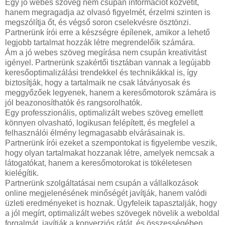
Egy jó webes szöveg nem csupán információt közvetít,
hanem megragadja az olvasó figyelmét, érzelmi szinten is
megszólítja őt, és végső soron cselekvésre ösztönzi.
Partnerünk írói erre a készségre épílenek, amikor a lehető
legjobb tartalmat hozzák létre megrendelőik számára.
Ám a jó webes szöveg megírása nem csupán kreativitást
igényel. Partnerünk szakértői tisztában vannak a legújabb
keresőoptimalizálási trendekkel és technikákkal is, így
biztosítják, hogy a tartalmaik ne csak látványosak és
meggyőzőek legyenek, hanem a keresőmotorok számára is
jól beazonosíthatók és rangsorolhatók.
Egy professzionális, optimalizált webes szöveg emellett
könnyen olvasható, logikusan felépített, és megfelel a
felhasználói élmény legmagasabb elvárásainak is.
Partnerünk írói ezeket a szempontokat is figyelembe veszik,
hogy olyan tartalmakat hozzanak létre, amelyek nemcsak a
látogatókat, hanem a keresőmotorokat is tökéletesen
kielégítik.
Partnerünk szolgáltatásai nem csupán a vállalkozások
online megjelenésének minőségét javítják, hanem valódi
üzleti eredményeket is hoznak. Ügyfeleik tapasztalják, hogy
a jól megírt, optimalizált webes szövegek növelik a weboldal
forgalmát, javítják a konverziós rátát, és összességében