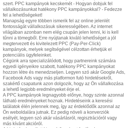
szert.
PPC kampányok kecskemét - Hogyan dobjuk fel
vállalkozásunkat hatékony PPC kampányokkal? - Fedezze
fel a lehetőségeket!
Manapság egyre többen ismerik fel az online jelenlét
fontosságát vállalkozásuk sikerességében. Az internet
világában azonban nem elég csupán jelen lenni, ki is kell
tűnni a tömegből. Erre nyújtanak kiváló lehetőséget a jól
megtervezett és kivitelezett PPC (Pay-Per-Click)
kampányok, melyek segítségével célzottan érhetjük el
potenciális ügyfeleinket.
Cégünk arra specializálódott, hogy partnereink számára
egyedi igényeikre szabott, hatékony PPC kampányokat
hozzon létre és menedzseljen. Legyen szó akár Google Ads,
Facebook Ads vagy más platformon futó hirdetésekről,
szakértő csapatunk azon dolgozik, hogy az Ön vállalkozása
a lehető legjobb eredményeket érje el.
A PPC kampányok legnagyobb előnye, hogy szinte azonnal
látható eredményeket hoznak. Hirdetéseink a keresési
találatok élén jelennek meg, így az érdeklődők azonnal az
Ön weboldalára jutnak. Ez pedig növeli a konverziók
esélyét, legyen szó akár vásárlásról, regisztrációról vagy
más kívánt akcióról.