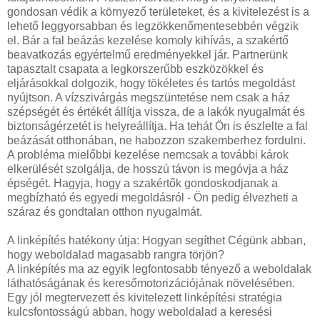
gondosan védik a környező területeket, és a kivitelezést is a
lehető leggyorsabban és legzökkenőmentesebbén végzik
el. Bár a fal beázás kezelése komoly kihívás, a szakértő
beavatkozás egyértelmű eredményekkel jár. Partnerünk
tapasztalt csapata a legkorszerűbb eszközökkel és
eljárásokkal dolgozik, hogy tökéletes és tartós megoldást
nyújtson. A vízszivárgás megszüntetése nem csak a ház
szépségét és értékét állítja vissza, de a lakók nyugalmát és
biztonságérzetét is helyreállítja. Ha tehát Ön is észlelte a fal
beázását otthonában, ne habozzon szakemberhez fordulni.
A probléma mielőbbi kezelése nemcsak a további károk
elkerülését szolgálja, de hosszú távon is megóvja a ház
épségét. Hagyja, hogy a szakértők gondoskodjanak a
megbízható és egyedi megoldásról - Ön pedig élvezheti a
száraz és gondtalan otthon nyugalmát.
A linképítés hatékony útja: Hogyan segíthet Cégünk abban,
hogy weboldalad magasabb rangra törjön?
A linképítés ma az egyik legfontosabb tényező a weboldalak
láthatóságának és keresőmotorizációjának növelésében.
Egy jól megtervezett és kivitelezett linképítési stratégia
kulcsfontosságú abban, hogy weboldalad a keresési