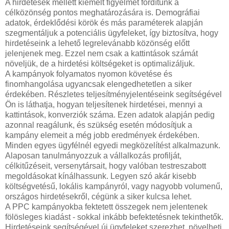
A hirdetések mellett kiemelt figyelmet fordítunk a
célközönség pontos meghatározására is. Demográfiai
adatok, érdeklődési körök és más paraméterek alapján
szegmentáljuk a potenciális ügyfeleket, így biztosítva, hogy
hirdetéseink a lehető legrelevánabb közönség előtt
jelenjenek meg. Ezzel nem csak a kattintások számát
növeljük, de a hirdetési költségeket is optimalizáljuk.
A kampányok folyamatos nyomon követése és
finomhangolása ugyancsak elengedhetetlen a siker
érdekében. Részletes teljesítményjelentéseink segítségével
Ön is láthatja, hogyan teljesítenek hirdetései, mennyi a
kattintások, konverziók száma. Ezen adatok alapján pedig
azonnal reagálunk, és szükség esetén módosítjuk a
kampány elemeit a még jobb eredmények érdekében.
Minden egyes ügyfélnél egyedi megközelítést alkalmazunk.
Alaposan tanulmányozzuk a vállalkozás profilját,
célkitűzéseit, versenytársait, hogy valóban testreszabott
megoldásokat kínálhassunk. Legyen szó akár kisebb
költségvetésű, lokális kampányról, vagy nagyobb volumenű,
országos hirdetésekről, cégünk a siker kulcsa lehet.
A PPC kampányokba fektetett összegek nem jelentenek
fölösleges kiadást - sokkal inkább befektetésnek tekinthetők.
Hirdetéseink segítségével új ügyfeleket szerezhet, növelheti