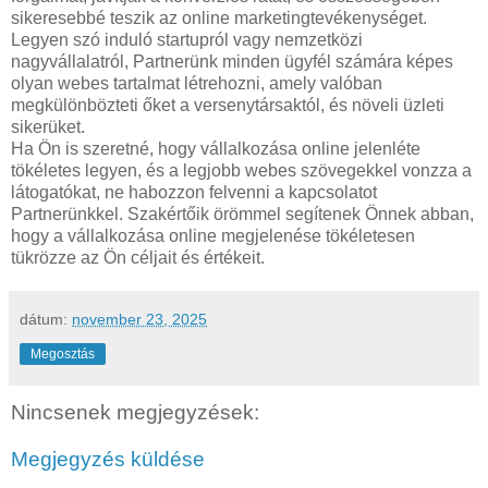
sikeresebbé teszik az online marketingtevékenységet.
Legyen szó induló startupról vagy nemzetközi
nagyvállalatról, Partnerünk minden ügyfél számára képes
olyan webes tartalmat létrehozni, amely valóban
megkülönbözteti őket a versenytársaktól, és növeli üzleti
sikerüket.
Ha Ön is szeretné, hogy vállalkozása online jelenléte
tökéletes legyen, és a legjobb webes szövegekkel vonzza a
látogatókat, ne habozzon felvenni a kapcsolatot
Partnerünkkel. Szakértőik örömmel segítenek Önnek abban,
hogy a vállalkozása online megjelenése tökéletesen
tükrözze az Ön céljait és értékeit.
dátum:
november 23, 2025
Megosztás
Nincsenek megjegyzések:
Megjegyzés küldése