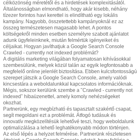
célközönség méretétől és a hirdetések komplexitásától.
Általánosságban elmondható, hogy akár kisebb, néhány
tízezer forintos havi kerettel is elindítható egy lokális
kampány. Nagyobb, összetettebb kampányoknál ez az
összeg természetesen magasabb lehet. A pontos
költségekről minden esetben személyre szabott ajánlatot
adunk ügyfeleinknek, miután felmértük igényeiket és
céljaikat.
Hogyan javíthatjuk a Google Search Console
Crawled - currently not indexed problémát?
A digitális marketing világában folyamatosan kihívásokkal
szembesülünk, melyek közül talán az egyik legfontosabb a
megfelelő online jelenlét biztosítása. Ebben kulcsfontosságú
szerepet játszik a Google Search Console, amely valódi
kincsestára a weboldalunkkal kapcsolatos információknak.
Mégis, sokszor kerülünk szembe a "Crawled - currently not
indexed" hibaüzenettel, amely komoly nehézségeket
okozhat.
Partnerünk, egy megbízható és tapasztalt szakértő csapat,
segít megoldani ezt a problémát. Átfogó tudásuk és
innovatív megközelítésük lehetővé teszi, hogy weboldalunk
optimalizálása a lehető leghatékonyabb módon történjen.
Az első lépés a helyzet felmérése. Partnerünk részletesen