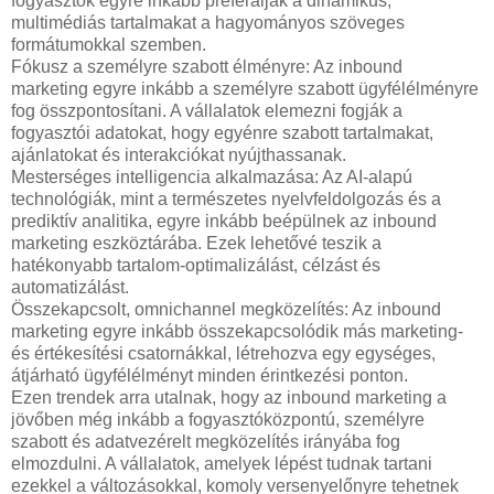
fogyasztók egyre inkább preferálják a dinamikus,
multimédiás tartalmakat a hagyományos szöveges
formátumokkal szemben.
Fókusz a személyre szabott élményre: Az inbound
marketing egyre inkább a személyre szabott ügyfélélményre
fog összpontosítani. A vállalatok elemezni fogják a
fogyasztói adatokat, hogy egyénre szabott tartalmakat,
ajánlatokat és interakciókat nyújthassanak.
Mesterséges intelligencia alkalmazása: Az AI-alapú
technológiák, mint a természetes nyelvfeldolgozás és a
prediktív analitika, egyre inkább beépülnek az inbound
marketing eszköztárába. Ezek lehetővé teszik a
hatékonyabb tartalom-optimalizálást, célzást és
automatizálást.
Összekapcsolt, omnichannel megközelítés: Az inbound
marketing egyre inkább összekapcsolódik más marketing-
és értékesítési csatornákkal, létrehozva egy egységes,
átjárható ügyfélélményt minden érintkezési ponton.
Ezen trendek arra utalnak, hogy az inbound marketing a
jövőben még inkább a fogyasztóközpontú, személyre
szabott és adatvezérelt megközelítés irányába fog
elmozdulni. A vállalatok, amelyek lépést tudnak tartani
ezekkel a változásokkal, komoly versenyelőnyre tehetnek