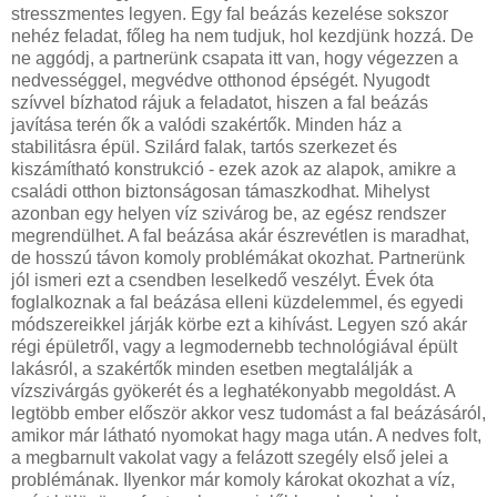
stresszmentes legyen. Egy fal beázás kezelése sokszor
nehéz feladat, főleg ha nem tudjuk, hol kezdjünk hozzá. De
ne aggódj, a partnerünk csapata itt van, hogy végezzen a
nedvességgel, megvédve otthonod épségét. Nyugodt
szívvel bízhatod rájuk a feladatot, hiszen a fal beázás
javítása terén ők a valódi szakértők. Minden ház a
stabilitásra épül. Szilárd falak, tartós szerkezet és
kiszámítható konstrukció - ezek azok az alapok, amikre a
családi otthon biztonságosan támaszkodhat. Mihelyst
azonban egy helyen víz szivárog be, az egész rendszer
megrendülhet. A fal beázása akár észrevétlen is maradhat,
de hosszú távon komoly problémákat okozhat. Partnerünk
jól ismeri ezt a csendben leselkedő veszélyt. Évek óta
foglalkoznak a fal beázása elleni küzdelemmel, és egyedi
módszereikkel járják körbe ezt a kihívást. Legyen szó akár
régi épületről, vagy a legmodernebb technológiával épült
lakásról, a szakértők minden esetben megtalálják a
vízszivárgás gyökerét és a leghatékonyabb megoldást. A
legtöbb ember először akkor vesz tudomást a fal beázásáról,
amikor már látható nyomokat hagy maga után. A nedves folt,
a megbarnult vakolat vagy a felázott szegély első jelei a
problémának. Ilyenkor már komoly károkat okozhat a víz,