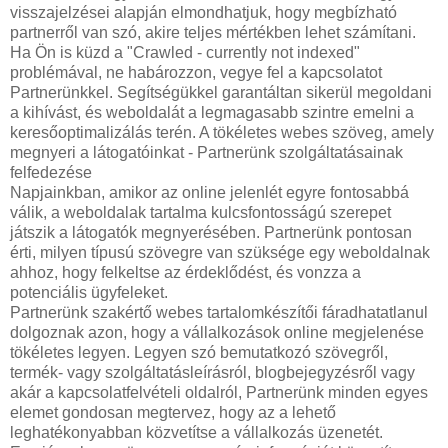
visszajelzései alapján elmondhatjuk, hogy megbízható
partnerről van szó, akire teljes mértékben lehet számítani.
Ha Ön is küzd a "Crawled - currently not indexed"
problémával, ne habározzon, vegye fel a kapcsolatot
Partnerünkkel. Segítségükkel garantáltan sikerül megoldani
a kihívást, és weboldalát a legmagasabb szintre emelni a
keresőoptimalizálás terén.
A tökéletes webes szöveg, amely
megnyeri a látogatóinkat - Partnerünk szolgáltatásainak
felfedezése
Napjainkban, amikor az online jelenlét egyre fontosabbá
válik, a weboldalak tartalma kulcsfontosságú szerepet
játszik a látogatók megnyerésében. Partnerünk pontosan
érti, milyen típusú szövegre van szüksége egy weboldalnak
ahhoz, hogy felkeltse az érdeklődést, és vonzza a
potenciális ügyfeleket.
Partnerünk szakértő webes tartalomkészítői fáradhatatlanul
dolgoznak azon, hogy a vállalkozások online megjelenése
tökéletes legyen. Legyen szó bemutatkozó szövegről,
termék- vagy szolgáltatásleírásról, blogbejegyzésről vagy
akár a kapcsolatfelvételi oldalról, Partnerünk minden egyes
elemet gondosan megtervez, hogy az a lehető
leghatékonyabban közvetítse a vállalkozás üzenetét.