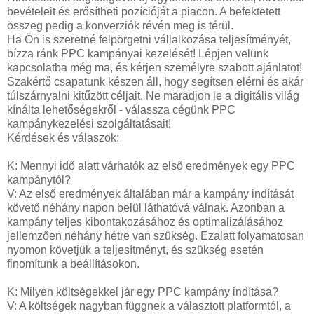
bevételeit és erősítheti pozícióját a piacon. A befektetett
összeg pedig a konverziók révén meg is térül.
Ha Ön is szeretné felpörgetni vállalkozása teljesítményét,
bízza ránk PPC kampányai kezelését! Lépjen velünk
kapcsolatba még ma, és kérjen személyre szabott ajánlatot!
Szakértő csapatunk készen áll, hogy segítsen elérni és akár
túlszárnyalni kitűzött céljait. Ne maradjon le a digitális világ
kínálta lehetőségekről - válassza cégünk PPC
kampánykezelési szolgáltatásait!
Kérdések és válaszok:
K: Mennyi idő alatt várhatók az első eredmények egy PPC
kampánytól?
V: Az első eredmények általában már a kampány indítását
követő néhány napon belül láthatóvá válnak. Azonban a
kampány teljes kibontakozásához és optimalizálásához
jellemzően néhány hétre van szükség. Ezalatt folyamatosan
nyomon követjük a teljesítményt, és szükség esetén
finomítunk a beállításokon.
K: Milyen költségekkel jár egy PPC kampány indítása?
V: A költségek nagyban függnek a választott platformtól, a