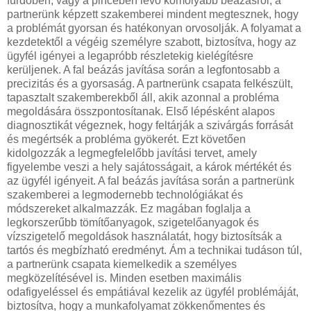
fürdőben, vagy a pincében lévő komolyabb beázásról, a
partnerünk képzett szakemberei mindent megtesznek, hogy
a problémát gyorsan és hatékonyan orvosolják. A folyamat a
kezdetektől a végéig személyre szabott, biztosítva, hogy az
ügyfél igényei a legapróbb részletekig kielégítésre
kerüljenek. A fal beázás javítása során a legfontosabb a
precizitás és a gyorsaság. A partnerünk csapata felkészült,
tapasztalt szakemberekből áll, akik azonnal a probléma
megoldására összpontosítanak. Első lépésként alapos
diagnosztikát végeznek, hogy feltárják a szivárgás forrását
és megértsék a probléma gyökerét. Ezt követően
kidolgozzák a legmegfelelőbb javítási tervet, amely
figyelembe veszi a hely sajátosságait, a károk mértékét és
az ügyfél igényeit. A fal beázás javítása során a partnerünk
szakemberei a legmodernebb technológiákat és
módszereket alkalmazzák. Ez magában foglalja a
legkorszerűbb tömítőanyagok, szigetelőanyagok és
vízszigetelő megoldások használatát, hogy biztosítsák a
tartós és megbízható eredményt. Ám a technikai tudáson túl,
a partnerünk csapata kiemelkedik a személyes
megközelítésével is. Minden esetben maximális
odafigyeléssel és empátiával kezelik az ügyfél problémáját,
biztosítva, hogy a munkafolyamat zökkenőmentes és