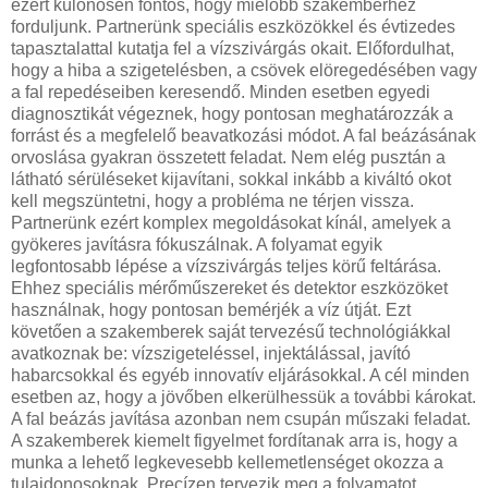
ezért különösen fontos, hogy mielőbb szakemberhez
forduljunk. Partnerünk speciális eszközökkel és évtizedes
tapasztalattal kutatja fel a vízszivárgás okait. Előfordulhat,
hogy a hiba a szigetelésben, a csövek elöregedésében vagy
a fal repedéseiben keresendő. Minden esetben egyedi
diagnosztikát végeznek, hogy pontosan meghatározzák a
forrást és a megfelelő beavatkozási módot. A fal beázásának
orvoslása gyakran összetett feladat. Nem elég pusztán a
látható sérüléseket kijavítani, sokkal inkább a kiváltó okot
kell megszüntetni, hogy a probléma ne térjen vissza.
Partnerünk ezért komplex megoldásokat kínál, amelyek a
gyökeres javításra fókuszálnak. A folyamat egyik
legfontosabb lépése a vízszivárgás teljes körű feltárása.
Ehhez speciális mérőműszereket és detektor eszközöket
használnak, hogy pontosan bemérjék a víz útját. Ezt
követően a szakemberek saját tervezésű technológiákkal
avatkoznak be: vízszigeteléssel, injektálással, javító
habarcsokkal és egyéb innovatív eljárásokkal. A cél minden
esetben az, hogy a jövőben elkerülhessük a további károkat.
A fal beázás javítása azonban nem csupán műszaki feladat.
A szakemberek kiemelt figyelmet fordítanak arra is, hogy a
munka a lehető legkevesebb kellemetlenséget okozza a
tulajdonosoknak. Precízen tervezik meg a folyamatot,