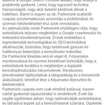
áttekinti a Google Search Console adatait, hogy feltárja a
problémák gyökerét. Lehet, hogy egyszerű technikai
hiányosságok, vagy akár tartalmi kérdések állnak a
háttérben. Bármi is legyen az ok, Partnerünk szakértői
csapata szisztematikusan azonosítja a problémákat, és
azonnal intézkedéseket tesz azok orvoslására.
Az optimalizálás során Partnerünk elsődleges célja, hogy
weboldalunk teljesen megfeleljen a Google crawlerezési és
indexelési követelményeinek. Ennek érdekében a
legmodernebb technológiákat és SEO-technikákat
alkalmazzák, biztosítva, hogy tartalmunk gyorsan és
hatékonyan bekerüljön a keresőmotor indexébe.
De Partnerünk feladata nem ér véget itt. Folyamatos
monitorozással és nyomon követéssel biztosítják, hogy a
weboldalunk továbbra is megfeleljen a legújabb
keresőoptimalizálási irányelveknek. Rendszeres
jelentésekkel tájékoztatnak a látogatottság és a konverziók
alakulásáról, lehetővé téve a folyamatos fejlesztést és
tökéletesítést.
Partnerünk csapata nem csak elméleti tudással, hanem
valódi gyakorlati tapasztalattal is rendelkezik. Évek óta
segítik ügyfeleiket abban, hogy optimalizálják weboldalukat,
és láthatóvá tegyék azt a keresőmotorok számára. Ügyfeleik