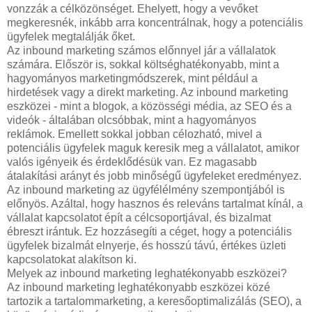
vonzzák a célközönséget. Ehelyett, hogy a vevőket
megkeresnék, inkább arra koncentrálnak, hogy a potenciális
ügyfelek megtalálják őket.
Az inbound marketing számos előnnyel jár a vállalatok
számára. Először is, sokkal költséghatékonyabb, mint a
hagyományos marketingmódszerek, mint például a
hirdetések vagy a direkt marketing. Az inbound marketing
eszközei - mint a blogok, a közösségi média, az SEO és a
videók - általában olcsóbbak, mint a hagyományos
reklámok. Emellett sokkal jobban célozható, mivel a
potenciális ügyfelek maguk keresik meg a vállalatot, amikor
valós igényeik és érdeklődésük van. Ez magasabb
átalakítási arányt és jobb minőségű ügyfeleket eredményez.
Az inbound marketing az ügyfélélmény szempontjából is
előnyös. Azáltal, hogy hasznos és releváns tartalmat kínál, a
vállalat kapcsolatot épít a célcsoportjával, és bizalmat
ébreszt irántuk. Ez hozzásegíti a céget, hogy a potenciális
ügyfelek bizalmát elnyerje, és hosszú távú, értékes üzleti
kapcsolatokat alakítson ki.
Melyek az inbound marketing leghatékonyabb eszközei?
Az inbound marketing leghatékonyabb eszközei közé
tartozik a tartalommarketing, a keresőoptimalizálás (SEO), a