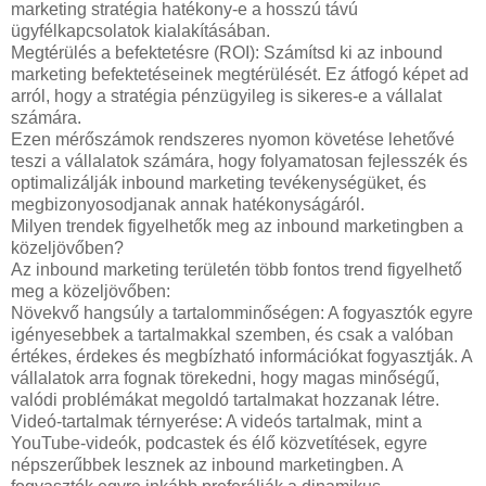
marketing stratégia hatékony-e a hosszú távú
ügyfélkapcsolatok kialakításában.
Megtérülés a befektetésre (ROI): Számítsd ki az inbound
marketing befektetéseinek megtérülését. Ez átfogó képet ad
arról, hogy a stratégia pénzügyileg is sikeres-e a vállalat
számára.
Ezen mérőszámok rendszeres nyomon követése lehetővé
teszi a vállalatok számára, hogy folyamatosan fejlesszék és
optimalizálják inbound marketing tevékenységüket, és
megbizonyosodjanak annak hatékonyságáról.
Milyen trendek figyelhetők meg az inbound marketingben a
közeljövőben?
Az inbound marketing területén több fontos trend figyelhető
meg a közeljövőben:
Növekvő hangsúly a tartalomminőségen: A fogyasztók egyre
igényesebbek a tartalmakkal szemben, és csak a valóban
értékes, érdekes és megbízható információkat fogyasztják. A
vállalatok arra fognak törekedni, hogy magas minőségű,
valódi problémákat megoldó tartalmakat hozzanak létre.
Videó-tartalmak térnyerése: A videós tartalmak, mint a
YouTube-videók, podcastek és élő közvetítések, egyre
népszerűbbek lesznek az inbound marketingben. A