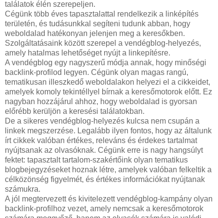
találatok élén szerepeljen.
Cégünk több éves tapasztalattal rendelkezik a linképítés
területén, és tudásunkkal segíteni tudunk abban, hogy
weboldalad hatékonyan jelenjen meg a keresőkben.
Szolgáltatásaink között szerepel a vendégblog-helyezés,
amely hatalmas lehetőséget nyújt a linkepítésre.
A vendégblog egy nagyszerű módja annak, hogy minőségi
backlink-profilod legyen. Cégünk olyan magas rangú,
tematikusan illeszkedő weboldalakon helyezi el a cikkeidet,
amelyek komoly tekintéllyel bírnak a keresőmotorok előtt. Ez
nagyban hozzájárul ahhoz, hogy weboldalad is gyorsan
előrébb kerüljön a keresési találatokban.
De a sikeres vendégblog-helyezés kulcsa nem csupán a
linkek megszerzése. Legalább ilyen fontos, hogy az általunk
írt cikkek valóban értékes, releváns és érdekes tartalmat
nyújtsanak az olvasóknak. Cégünk erre is nagy hangsúlyt
fektet: tapasztalt tartalom-szakértőink olyan tematikus
blogbejegyzéseket hoznak létre, amelyek valóban felkeltik a
célközönség figyelmét, és értékes információkat nyújtanak
számukra.
A jól megtervezett és kivitelezett vendégblog-kampány olyan
backlink-profilhoz vezet, amely nemcsak a keresőmotorok