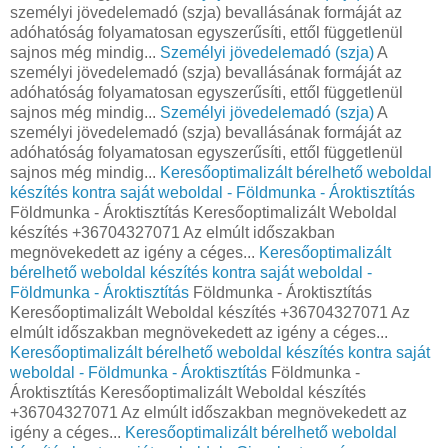
személyi jövedelemadó (szja) bevallásának formáját az
adóhatóság folyamatosan egyszerűsíti, ettől függetlenül
sajnos még mindig...
Személyi jövedelemadó (szja)
A
személyi jövedelemadó (szja) bevallásának formáját az
adóhatóság folyamatosan egyszerűsíti, ettől függetlenül
sajnos még mindig...
Személyi jövedelemadó (szja)
A
személyi jövedelemadó (szja) bevallásának formáját az
adóhatóság folyamatosan egyszerűsíti, ettől függetlenül
sajnos még mindig...
Keresőoptimalizált bérelhető weboldal
készítés kontra saját weboldal - Földmunka - Ároktisztítás
Földmunka - Ároktisztítás Keresőoptimalizált Weboldal
készítés +36704327071 Az elmúlt időszakban
megnövekedett az igény a céges...
Keresőoptimalizált
bérelhető weboldal készítés kontra saját weboldal -
Földmunka - Ároktisztítás
Földmunka - Ároktisztítás
Keresőoptimalizált Weboldal készítés +36704327071 Az
elmúlt időszakban megnövekedett az igény a céges...
Keresőoptimalizált bérelhető weboldal készítés kontra saját
weboldal - Földmunka - Ároktisztítás
Földmunka -
Ároktisztítás Keresőoptimalizált Weboldal készítés
+36704327071 Az elmúlt időszakban megnövekedett az
igény a céges...
Keresőoptimalizált bérelhető weboldal