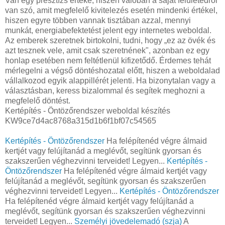
Van egy presztízs értéke, hiszen valóban a saját felületedről
van szó, amit megfelelő kivitelezés esetén mindenki értékel,
hiszen egyre többen vannak tisztában azzal, mennyi
munkát, energiabefektetést jelent egy internetes weboldal.
Az emberek szeretnek birtokolni, tudni, hogy „ez az övék és
azt tesznek vele, amit csak szeretnének", azonban ez egy
honlap esetében nem feltétlenül kifizetődő. Érdemes tehát
mérlegelni a végső döntéshozatal előtt, hiszen a weboldalad
vállalkozod egyik alappillérét jelenti. Ha bizonytalan vagy a
választásban, keress bizalommal és segítek meghozni a
megfelelő döntést.
Kertépítés - Öntözőrendszer weboldal készítés
KW9ce7d4ac8768a315d1b6f1bf07c54565
Kertépítés - Öntözőrendszer
Ha felépítenéd végre álmaid
kertjét vagy felújítanád a meglévőt, segítünk gyorsan és
szakszerűen véghezvinni terveidet! Legyen...
Kertépítés -
Öntözőrendszer
Ha felépítenéd végre álmaid kertjét vagy
felújítanád a meglévőt, segítünk gyorsan és szakszerűen
véghezvinni terveidet! Legyen...
Kertépítés - Öntözőrendszer
Ha felépítenéd végre álmaid kertjét vagy felújítanád a
meglévőt, segítünk gyorsan és szakszerűen véghezvinni
terveidet! Legyen...
Személyi jövedelemadó (szja)
A