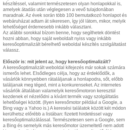
készítéssel, valamint természetesen olyan honlapokkal is,
amelyek átadás után véglegesen a vevő tulajdonában
maradnak. Az évek során több 100 bemutatkozó honlapot és
webáruházat adtam át sikeresen, így jól látom, mikor, melyik
lehetőséget érdemesebb inkább választani.
Az alábbi sorokkal bízom benne, hogy segíthetek döntést
hozni abban, hogy saját weboldalt nyiss vagy inkább
keresőoptimalizált bérelhető weboldal készítés szolgáltatást
válassz.
Először is: mit jelent az, hogy keresőoptimalizált?
A keresőoptimalizált weboldal kifejezés már sokak számára
ismerős lehet. Elsődleges célja, hogy az érdeklődők, a
vásárlók könnyebben rátaláljanak a honlapodra, sőt, előbb
találjanak meg téged, mint a konkurenseket. Az internetes
vásárlók általában valamelyik keresőmotoron keresztül
kezdenek el nézelődni a kívánt termék vagy szolgáltatás
lehetőségei között. (Ilyen keresőmotor például a Google, a
Bing vagy a Yahoo is.) A keresési találatok között két módon
kerülhetsz előrébb a listában: fizetett hirdetéssel vagy
keresőoptimalizálással. Természetesen sem a Google, sem
a Bing és semelyik más keresőmotor üzemeltető nem adott