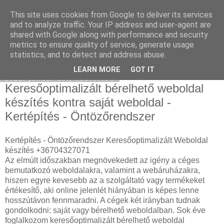
This site uses cookies from Google to deliver its services
Használt Tesla
and to analyze traffic. Your IP address and user-agent are
shared with Google along with performance and security
metrics to ensure quality of service, generate usage
statistics, and to detect and address abuse.
▼
LEARN MORE
GOT IT
2022. január 20., csütörtök
Keresőoptimalizált bérelhető weboldal
készítés kontra saját weboldal -
Kertépítés - Öntözőrendszer
Kertépítés - Öntözőrendszer Keresőoptimalizált Weboldal
készítés +36704327071
Az elmúlt időszakban megnövekedett az igény a céges
bemutatkozó weboldalakra, valamint a webáruházakra,
hiszen egyre kevesebb az a szolgáltató vagy termékeket
értékesítő, aki online jelenlét hiányában is képes lenne
hosszútávon fennmaradni. A cégek két irányban tudnak
gondolkodni: saját vagy bérelhető weboldalban. Sok éve
foglalkozom keresőoptimalizált bérelhető weboldal