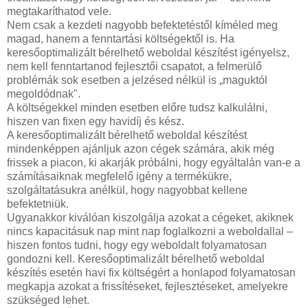
megtakaríthatod vele.
Nem csak a kezdeti nagyobb befektetéstől kíméled meg
magad, hanem a fenntartási költségektől is. Ha
keresőoptimalizált bérelhető weboldal készítést igényelsz,
nem kell fenntartanod fejlesztői csapatot, a felmerülő
problémák sok esetben a jelzésed nélkül is „maguktól
megoldódnak".
A költségekkel minden esetben előre tudsz kalkulálni,
hiszen van fixen egy havidíj és kész.
A keresőoptimalizált bérelhető weboldal készítést
mindenképpen ajánljuk azon cégek számára, akik még
frissek a piacon, ki akarják próbálni, hogy egyáltalán van-e a
számításaiknak megfelelő igény a termékükre,
szolgáltatásukra anélkül, hogy nagyobbat kellene
befektetniük.
Ugyanakkor kiválóan kiszolgálja azokat a cégeket, akiknek
nincs kapacitásuk nap mint nap foglalkozni a weboldallal –
hiszen fontos tudni, hogy egy weboldalt folyamatosan
gondozni kell. Keresőoptimalizált bérelhető weboldal
készítés esetén havi fix költségért a honlapod folyamatosan
megkapja azokat a frissítéseket, fejlesztéseket, amelyekre
szükséged lehet.