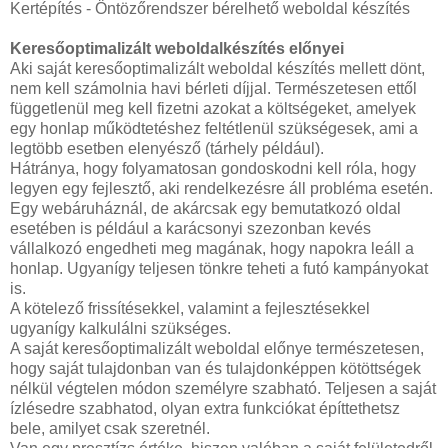
Kertépítés - Öntözőrendszer bérelhető weboldal készítés
Keresőoptimalizált weboldalkészítés előnyei
Aki saját keresőoptimalizált weboldal készítés mellett dönt,
nem kell számolnia havi bérleti díjjal. Természetesen ettől
függetlenül meg kell fizetni azokat a költségeket, amelyek
egy honlap működtetéshez feltétlenül szükségesek, ami a
legtöbb esetben elenyésző (tárhely például).
Hátránya, hogy folyamatosan gondoskodni kell róla, hogy
legyen egy fejlesztő, aki rendelkezésre áll probléma esetén.
Egy webáruháznál, de akárcsak egy bemutatkozó oldal
esetében is például a karácsonyi szezonban kevés
vállalkozó engedheti meg magának, hogy napokra leáll a
honlap. Ugyanígy teljesen tönkre teheti a futó kampányokat
is.
A kötelező frissítésekkel, valamint a fejlesztésekkel
ugyanígy kalkulálni szükséges.
A saját keresőoptimalizált weboldal előnye természetesen,
hogy saját tulajdonban van és tulajdonképpen kötöttségek
nélkül végtelen módon személyre szabható. Teljesen a saját
ízlésedre szabhatod, olyan extra funkciókat építtethetsz
bele, amilyet csak szeretnél.