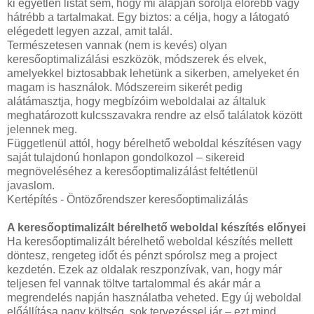
ki egyetlen listát sem, hogy mi alapján sorolja előrébb vagy
hátrébb a tartalmakat. Egy biztos: a célja, hogy a látogató
elégedett legyen azzal, amit talál.
Természetesen vannak (nem is kevés) olyan
keresőoptimalizálási eszközök, módszerek és elvek,
amelyekkel biztosabbak lehetünk a sikerben, amelyeket én
magam is használok. Módszereim sikerét pedig
alátámasztja, hogy megbízóim weboldalai az általuk
meghatározott kulcsszavakra rendre az első találatok között
jelennek meg.
Függetlenül attól, hogy bérelhető weboldal készítésen vagy
saját tulajdonú honlapon gondolkozol – sikereid
megnöveléséhez a keresőoptimalizálást feltétlenül
javaslom.
Kertépítés - Öntözőrendszer keresőoptimalizálás
A keresőoptimalizált bérelhető weboldal készítés előnyei
Ha keresőoptimalizált bérelhető weboldal készítés mellett
döntesz, rengeteg időt és pénzt spórolsz meg a project
kezdetén. Ezek az oldalak reszponzívak, van, hogy már
teljesen fel vannak töltve tartalommal és akár már a
megrendelés napján használatba veheted. Egy új weboldal
előállítása nagy költség, sok tervezéssel jár – ezt mind