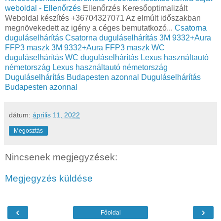
weboldal - Ellenőrzés
Ellenőrzés Keresőoptimalizált
Weboldal készítés +36704327071 Az elmúlt időszakban
megnövekedett az igény a céges bemutatkozó...
Csatorna
duguláselhárítás
Csatorna duguláselhárítás
3M 9332+Aura
FFP3 maszk
3M 9332+Aura FFP3 maszk
WC
duguláselhárítás
WC duguláselhárítás
Lexus használtautó
németország
Lexus használtautó németország
Duguláselhárítás Budapesten azonnal
Duguláselhárítás
Budapesten azonnal
dátum:
április 11, 2022
Megosztás
Nincsenek megjegyzések:
Megjegyzés küldése
‹
›
Főoldal