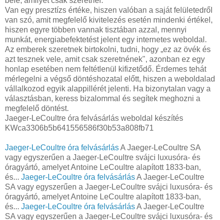
bele, amilyet csak szeretnél.
Van egy presztízs értéke, hiszen valóban a saját felületedről
van szó, amit megfelelő kivitelezés esetén mindenki értékel,
hiszen egyre többen vannak tisztában azzal, mennyi
munkát, energiabefektetést jelent egy internetes weboldal.
Az emberek szeretnek birtokolni, tudni, hogy „ez az övék és
azt tesznek vele, amit csak szeretnének", azonban ez egy
honlap esetében nem feltétlenül kifizetődő. Érdemes tehát
mérlegelni a végső döntéshozatal előtt, hiszen a weboldalad
vállalkozod egyik alappillérét jelenti. Ha bizonytalan vagy a
választásban, keress bizalommal és segítek meghozni a
megfelelő döntést.
Jaeger-LeCoultre óra felvásárlás weboldal készítés
KWca3306b5b641556586f30b53a808fb71
Jaeger-LeCoultre óra felvásárlás
A Jaeger-LeCoultre SA
vagy egyszerűen a Jaeger-LeCoultre svájci luxusóra- és
óragyártó, amelyet Antoine LeCoultre alapított 1833-ban,
és...
Jaeger-LeCoultre óra felvásárlás
A Jaeger-LeCoultre
SA vagy egyszerűen a Jaeger-LeCoultre svájci luxusóra- és
óragyártó, amelyet Antoine LeCoultre alapított 1833-ban,
és...
Jaeger-LeCoultre óra felvásárlás
A Jaeger-LeCoultre
SA vagy egyszerűen a Jaeger-LeCoultre svájci luxusóra- és