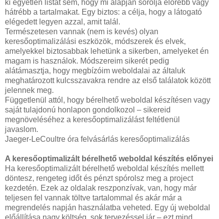
ki egyetlen listát sem, hogy mi alapján sorolja előrébb vagy
hátrébb a tartalmakat. Egy biztos: a célja, hogy a látogató
elégedett legyen azzal, amit talál.
Természetesen vannak (nem is kevés) olyan
keresőoptimalizálási eszközök, módszerek és elvek,
amelyekkel biztosabbak lehetünk a sikerben, amelyeket én
magam is használok. Módszereim sikerét pedig
alátámasztja, hogy megbízóim weboldalai az általuk
meghatározott kulcsszavakra rendre az első találatok között
jelennek meg.
Függetlenül attól, hogy bérelhető weboldal készítésen vagy
saját tulajdonú honlapon gondolkozol – sikereid
megnöveléséhez a keresőoptimalizálást feltétlenül
javaslom.
Jaeger-LeCoultre óra felvásárlás keresőoptimalizálás
A keresőoptimalizált bérelhető weboldal készítés előnyei
Ha keresőoptimalizált bérelhető weboldal készítés mellett
döntesz, rengeteg időt és pénzt spórolsz meg a project
kezdetén. Ezek az oldalak reszponzívak, van, hogy már
teljesen fel vannak töltve tartalommal és akár már a
megrendelés napján használatba veheted. Egy új weboldal
előállítása nagy költség, sok tervezéssel jár – ezt mind