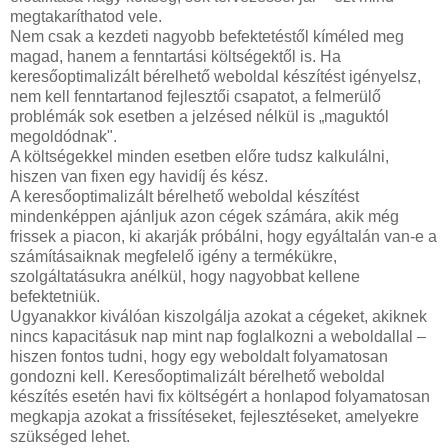
megtakaríthatod vele.
Nem csak a kezdeti nagyobb befektetéstől kíméled meg
magad, hanem a fenntartási költségektől is. Ha
keresőoptimalizált bérelhető weboldal készítést igényelsz,
nem kell fenntartanod fejlesztői csapatot, a felmerülő
problémák sok esetben a jelzésed nélkül is „maguktól
megoldódnak".
A költségekkel minden esetben előre tudsz kalkulálni,
hiszen van fixen egy havidíj és kész.
A keresőoptimalizált bérelhető weboldal készítést
mindenképpen ajánljuk azon cégek számára, akik még
frissek a piacon, ki akarják próbálni, hogy egyáltalán van-e a
számításaiknak megfelelő igény a termékükre,
szolgáltatásukra anélkül, hogy nagyobbat kellene
befektetniük.
Ugyanakkor kiválóan kiszolgálja azokat a cégeket, akiknek
nincs kapacitásuk nap mint nap foglalkozni a weboldallal –
hiszen fontos tudni, hogy egy weboldalt folyamatosan
gondozni kell. Keresőoptimalizált bérelhető weboldal
készítés esetén havi fix költségért a honlapod folyamatosan
megkapja azokat a frissítéseket, fejlesztéseket, amelyekre
szükséged lehet.