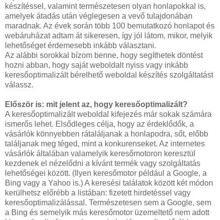
készítéssel, valamint természetesen olyan honlapokkal is,
amelyek átadás után véglegesen a vevő tulajdonában
maradnak. Az évek során több 100 bemutatkozó honlapot és
webáruházat adtam át sikeresen, így jól látom, mikor, melyik
lehetőséget érdemesebb inkább választani.
Az alábbi sorokkal bízom benne, hogy segíthetek döntést
hozni abban, hogy saját weboldalt nyiss vagy inkább
keresőoptimalizált bérelhető weboldal készítés szolgáltatást
válassz.
Először is: mit jelent az, hogy keresőoptimalizált?
A keresőoptimalizált weboldal kifejezés már sokak számára
ismerős lehet. Elsődleges célja, hogy az érdeklődők, a
vásárlók könnyebben rátaláljanak a honlapodra, sőt, előbb
találjanak meg téged, mint a konkurenseket. Az internetes
vásárlók általában valamelyik keresőmotoron keresztül
kezdenek el nézelődni a kívánt termék vagy szolgáltatás
lehetőségei között. (Ilyen keresőmotor például a Google, a
Bing vagy a Yahoo is.) A keresési találatok között két módon
kerülhetsz előrébb a listában: fizetett hirdetéssel vagy
keresőoptimalizálással. Természetesen sem a Google, sem
a Bing és semelyik más keresőmotor üzemeltető nem adott