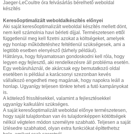
Jaeger-LeCoultre óra felvásárlás bérelhető weboldal
készítés
Keresőoptimalizált weboldalkészítés előnyei
Aki saját keresőoptimalizált weboldal készítés mellett dönt,
nem kell számolnia havi bérleti díjjal. Természetesen ettől
függetlenül meg kell fizetni azokat a költségeket, amelyek
egy honlap működtetéshez feltétlenül szükségesek, ami a
legtöbb esetben elenyésző (tárhely például).
Hátránya, hogy folyamatosan gondoskodni kell róla, hogy
legyen egy fejlesztő, aki rendelkezésre áll probléma esetén.
Egy webáruháznál, de akárcsak egy bemutatkozó oldal
esetében is például a karácsonyi szezonban kevés
vállalkozó engedheti meg magának, hogy napokra leáll a
honlap. Ugyanígy teljesen tönkre teheti a futó kampányokat
is.
A kötelező frissítésekkel, valamint a fejlesztésekkel
ugyanígy kalkulálni szükséges.
A saját keresőoptimalizált weboldal előnye természetesen,
hogy saját tulajdonban van és tulajdonképpen kötöttségek
nélkül végtelen módon személyre szabható. Teljesen a saját
ízlésedre szabhatod, olyan extra funkciókat építtethetsz