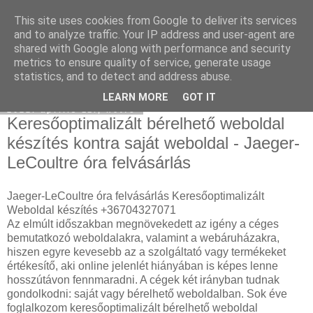
This site uses cookies from Google to deliver its services
Használt Tesla
and to analyze traffic. Your IP address and user-agent are
shared with Google along with performance and security
metrics to ensure quality of service, generate usage
statistics, and to detect and address abuse.
▼
LEARN MORE
GOT IT
2022. április 11., hétfő
Keresőoptimalizált bérelhető weboldal
készítés kontra saját weboldal - Jaeger-
LeCoultre óra felvásárlás
Jaeger-LeCoultre óra felvásárlás Keresőoptimalizált
Weboldal készítés +36704327071
Az elmúlt időszakban megnövekedett az igény a céges
bemutatkozó weboldalakra, valamint a webáruházakra,
hiszen egyre kevesebb az a szolgáltató vagy termékeket
értékesítő, aki online jelenlét hiányában is képes lenne
hosszútávon fennmaradni. A cégek két irányban tudnak
gondolkodni: saját vagy bérelhető weboldalban. Sok éve
foglalkozom keresőoptimalizált bérelhető weboldal