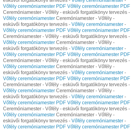
esküvői forgatókönyv tervezés -
Vőfély ceremóniamester
-
Vőfély ceremóniamester PDF
Vőfély ceremóniamester PDF
Ceremóniamester - Vőfély - esküvői forgatókönyv tervezés -
Vőfély ceremóniamester
Ceremóniamester - Vőfély -
esküvői forgatókönyv tervezés -
Vőfély ceremóniamester
-
Vőfély ceremóniamester PDF
Vőfély ceremóniamester PDF
Ceremóniamester - Vőfély - esküvői forgatókönyv tervezés -
Vőfély ceremóniamester
Ceremóniamester - Vőfély -
esküvői forgatókönyv tervezés -
Vőfély ceremóniamester
-
Vőfély ceremóniamester PDF
Vőfély ceremóniamester PDF
Ceremóniamester - Vőfély - esküvői forgatókönyv tervezés -
Vőfély ceremóniamester
Ceremóniamester - Vőfély -
esküvői forgatókönyv tervezés -
Vőfély ceremóniamester
-
Vőfély ceremóniamester PDF
Vőfély ceremóniamester PDF
Ceremóniamester - Vőfély - esküvői forgatókönyv tervezés -
Vőfély ceremóniamester
Ceremóniamester - Vőfély -
esküvői forgatókönyv tervezés -
Vőfély ceremóniamester
-
Vőfély ceremóniamester PDF
Vőfély ceremóniamester PDF
Ceremóniamester - Vőfély - esküvői forgatókönyv tervezés -
Vőfély ceremóniamester
Ceremóniamester - Vőfély -
esküvői forgatókönyv tervezés -
Vőfély ceremóniamester
-
Vőfély ceremóniamester PDF
Vőfély ceremóniamester PDF