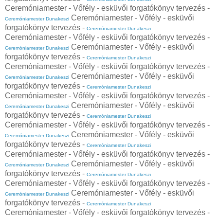
Ceremóniamester - Vőfély - esküvői forgatókönyv tervezés -
Ceremóniamester - Vőfély - esküvői
Ceremóniamester Dunakeszi
forgatókönyv tervezés -
Ceremóniamester Dunakeszi
Ceremóniamester - Vőfély - esküvői forgatókönyv tervezés -
Ceremóniamester - Vőfély - esküvői
Ceremóniamester Dunakeszi
forgatókönyv tervezés -
Ceremóniamester Dunakeszi
Ceremóniamester - Vőfély - esküvői forgatókönyv tervezés -
Ceremóniamester - Vőfély - esküvői
Ceremóniamester Dunakeszi
forgatókönyv tervezés -
Ceremóniamester Dunakeszi
Ceremóniamester - Vőfély - esküvői forgatókönyv tervezés -
Ceremóniamester - Vőfély - esküvői
Ceremóniamester Dunakeszi
forgatókönyv tervezés -
Ceremóniamester Dunakeszi
Ceremóniamester - Vőfély - esküvői forgatókönyv tervezés -
Ceremóniamester - Vőfély - esküvői
Ceremóniamester Dunakeszi
forgatókönyv tervezés -
Ceremóniamester Dunakeszi
Ceremóniamester - Vőfély - esküvői forgatókönyv tervezés -
Ceremóniamester - Vőfély - esküvői
Ceremóniamester Dunakeszi
forgatókönyv tervezés -
Ceremóniamester Dunakeszi
Ceremóniamester - Vőfély - esküvői forgatókönyv tervezés -
Ceremóniamester - Vőfély - esküvői
Ceremóniamester Dunakeszi
forgatókönyv tervezés -
Ceremóniamester Dunakeszi
Ceremóniamester - Vőfély - esküvői forgatókönyv tervezés -