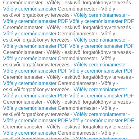
Ceremóniamester - Vőfély - esküvői forgatókönyv tervezés -
Vőfély ceremóniamester
Ceremóniamester - Vőfély -
esküvői forgatókönyv tervezés -
Vőfély ceremóniamester
-
Vőfély ceremóniamester PDF
Vőfély ceremóniamester PDF
Ceremóniamester - Vőfély - esküvői forgatókönyv tervezés -
Vőfély ceremóniamester
Ceremóniamester - Vőfély -
esküvői forgatókönyv tervezés -
Vőfély ceremóniamester
-
Vőfély ceremóniamester PDF
Vőfély ceremóniamester PDF
Ceremóniamester - Vőfély - esküvői forgatókönyv tervezés -
Vőfély ceremóniamester
Ceremóniamester - Vőfély -
esküvői forgatókönyv tervezés -
Vőfély ceremóniamester
-
Vőfély ceremóniamester PDF
Vőfély ceremóniamester PDF
Ceremóniamester - Vőfély - esküvői forgatókönyv tervezés -
Vőfély ceremóniamester
Ceremóniamester - Vőfély -
esküvői forgatókönyv tervezés -
Vőfély ceremóniamester
-
Vőfély ceremóniamester PDF
Vőfély ceremóniamester PDF
Ceremóniamester - Vőfély - esküvői forgatókönyv tervezés -
Vőfély ceremóniamester
Ceremóniamester - Vőfély -
esküvői forgatókönyv tervezés -
Vőfély ceremóniamester
-
Vőfély ceremóniamester PDF
Vőfély ceremóniamester PDF
Ceremóniamester - Vőfély - esküvői forgatókönyv tervezés -
Vőfély ceremóniamester
Ceremóniamester - Vőfély -