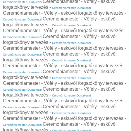
Ceremóniamester - Vőfély - esküvői
Ceremóniamester Dunakeszi
forgatókönyv tervezés -
Ceremóniamester Dunakeszi
Ceremóniamester - Vőfély - esküvői forgatókönyv tervezés -
Ceremóniamester - Vőfély - esküvői
Ceremóniamester Dunakeszi
forgatókönyv tervezés -
Ceremóniamester Dunakeszi
Ceremóniamester - Vőfély - esküvői forgatókönyv tervezés -
Ceremóniamester - Vőfély - esküvői
Ceremóniamester Dunakeszi
forgatókönyv tervezés -
Ceremóniamester Dunakeszi
Ceremóniamester - Vőfély - esküvői forgatókönyv tervezés -
Ceremóniamester - Vőfély - esküvői
Ceremóniamester Dunakeszi
forgatókönyv tervezés -
Ceremóniamester Dunakeszi
Ceremóniamester - Vőfély - esküvői forgatókönyv tervezés -
Ceremóniamester - Vőfély - esküvői
Ceremóniamester Dunakeszi
forgatókönyv tervezés -
Ceremóniamester Dunakeszi
Ceremóniamester - Vőfély - esküvői forgatókönyv tervezés -
Ceremóniamester - Vőfély - esküvői
Ceremóniamester Dunakeszi
forgatókönyv tervezés -
Ceremóniamester Dunakeszi
Ceremóniamester - Vőfély - esküvői forgatókönyv tervezés -
Ceremóniamester - Vőfély - esküvői
Ceremóniamester Dunakeszi
forgatókönyv tervezés -
Ceremóniamester Dunakeszi
Ceremóniamester - Vőfély - esküvői forgatókönyv tervezés -
Ceremóniamester - Vőfély - esküvői
Ceremóniamester Dunakeszi
forgatókönyv tervezés -
Ceremóniamester Dunakeszi