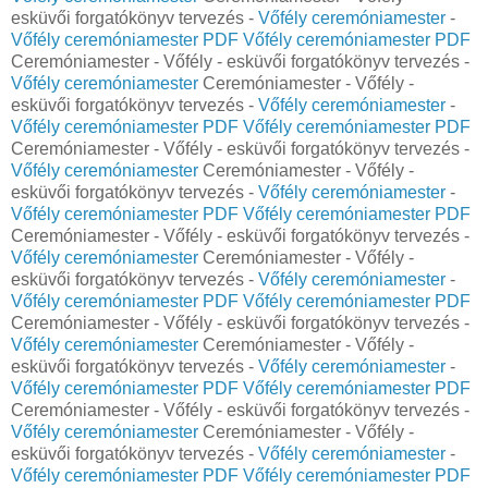
esküvői forgatókönyv tervezés -
Vőfély ceremóniamester
-
Vőfély ceremóniamester PDF
Vőfély ceremóniamester PDF
Ceremóniamester - Vőfély - esküvői forgatókönyv tervezés -
Vőfély ceremóniamester
Ceremóniamester - Vőfély -
esküvői forgatókönyv tervezés -
Vőfély ceremóniamester
-
Vőfély ceremóniamester PDF
Vőfély ceremóniamester PDF
Ceremóniamester - Vőfély - esküvői forgatókönyv tervezés -
Vőfély ceremóniamester
Ceremóniamester - Vőfély -
esküvői forgatókönyv tervezés -
Vőfély ceremóniamester
-
Vőfély ceremóniamester PDF
Vőfély ceremóniamester PDF
Ceremóniamester - Vőfély - esküvői forgatókönyv tervezés -
Vőfély ceremóniamester
Ceremóniamester - Vőfély -
esküvői forgatókönyv tervezés -
Vőfély ceremóniamester
-
Vőfély ceremóniamester PDF
Vőfély ceremóniamester PDF
Ceremóniamester - Vőfély - esküvői forgatókönyv tervezés -
Vőfély ceremóniamester
Ceremóniamester - Vőfély -
esküvői forgatókönyv tervezés -
Vőfély ceremóniamester
-
Vőfély ceremóniamester PDF
Vőfély ceremóniamester PDF
Ceremóniamester - Vőfély - esküvői forgatókönyv tervezés -
Vőfély ceremóniamester
Ceremóniamester - Vőfély -
esküvői forgatókönyv tervezés -
Vőfély ceremóniamester
-
Vőfély ceremóniamester PDF
Vőfély ceremóniamester PDF