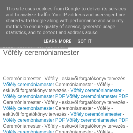
This site uses cookies from Google to deliver its services
Használt Tesla
and to analyze traffic. Your IP address and user-agent are
shared with Google along with performance and security
metrics to ensure quality of service, generate usage
statistics, and to detect and address abuse.
▼
LEARN MORE
GOT IT
2022. október 1., szombat
Vőfély ceremóniamester
Ceremóniamester - Vőfély - esküvői forgatókönyv tervezés -
Vőfély ceremóniamester
Ceremóniamester - Vőfély -
esküvői forgatókönyv tervezés -
Vőfély ceremóniamester
-
Vőfély ceremóniamester PDF
Vőfély ceremóniamester PDF
Ceremóniamester - Vőfély - esküvői forgatókönyv tervezés -
Vőfély ceremóniamester
Ceremóniamester - Vőfély -
esküvői forgatókönyv tervezés -
Vőfély ceremóniamester
-
Vőfély ceremóniamester PDF
Vőfély ceremóniamester PDF
Ceremóniamester - Vőfély - esküvői forgatókönyv tervezés -
Vőfély ceremóniamester
Ceremóniamester - Vőfély -