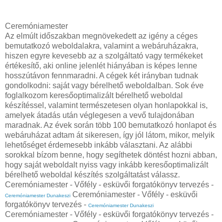
Ceremóniamester
Az elmúlt időszakban megnövekedett az igény a céges
bemutatkozó weboldalakra, valamint a webáruházakra,
hiszen egyre kevesebb az a szolgáltató vagy termékeket
értékesítő, aki online jelenlét hiányában is képes lenne
hosszútávon fennmaradni. A cégek két irányban tudnak
gondolkodni: saját vagy bérelhető weboldalban. Sok éve
foglalkozom keresőoptimalizált bérelhető weboldal
készítéssel, valamint természetesen olyan honlapokkal is,
amelyek átadás után véglegesen a vevő tulajdonában
maradnak. Az évek során több 100 bemutatkozó honlapot és
webáruházat adtam át sikeresen, így jól látom, mikor, melyik
lehetőséget érdemesebb inkább választani. Az alábbi
sorokkal bízom benne, hogy segíthetek döntést hozni abban,
hogy saját weboldalt nyiss vagy inkább keresőoptimalizált
bérelhető weboldal készítés szolgáltatást válassz.
Ceremóniamester - Vőfély - esküvői forgatókönyv tervezés -
Ceremóniamester - Vőfély - esküvői
Ceremóniamester Dunakeszi
forgatókönyv tervezés -
Ceremóniamester Dunakeszi
Ceremóniamester - Vőfély - esküvői forgatókönyv tervezés -