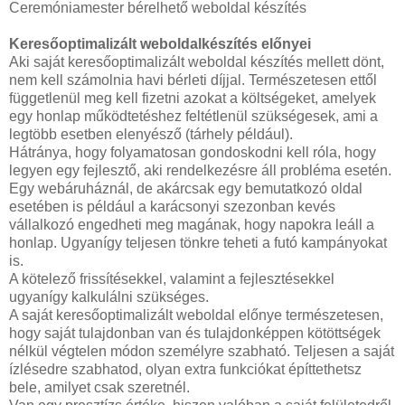
Ceremóniamester bérelhető weboldal készítés
Keresőoptimalizált weboldalkészítés előnyei
Aki saját keresőoptimalizált weboldal készítés mellett dönt,
nem kell számolnia havi bérleti díjjal. Természetesen ettől
függetlenül meg kell fizetni azokat a költségeket, amelyek
egy honlap működtetéshez feltétlenül szükségesek, ami a
legtöbb esetben elenyésző (tárhely például).
Hátránya, hogy folyamatosan gondoskodni kell róla, hogy
legyen egy fejlesztő, aki rendelkezésre áll probléma esetén.
Egy webáruháznál, de akárcsak egy bemutatkozó oldal
esetében is például a karácsonyi szezonban kevés
vállalkozó engedheti meg magának, hogy napokra leáll a
honlap. Ugyanígy teljesen tönkre teheti a futó kampányokat
is.
A kötelező frissítésekkel, valamint a fejlesztésekkel
ugyanígy kalkulálni szükséges.
A saját keresőoptimalizált weboldal előnye természetesen,
hogy saját tulajdonban van és tulajdonképpen kötöttségek
nélkül végtelen módon személyre szabható. Teljesen a saját
ízlésedre szabhatod, olyan extra funkciókat építtethetsz
bele, amilyet csak szeretnél.