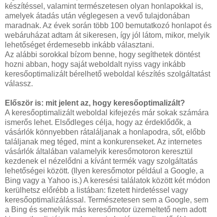
készítéssel, valamint természetesen olyan honlapokkal is,
amelyek átadás után véglegesen a vevő tulajdonában
maradnak. Az évek során több 100 bemutatkozó honlapot és
webáruházat adtam át sikeresen, így jól látom, mikor, melyik
lehetőséget érdemesebb inkább választani.
Az alábbi sorokkal bízom benne, hogy segíthetek döntést
hozni abban, hogy saját weboldalt nyiss vagy inkább
keresőoptimalizált bérelhető weboldal készítés szolgáltatást
válassz.
Először is: mit jelent az, hogy keresőoptimalizált?
A keresőoptimalizált weboldal kifejezés már sokak számára
ismerős lehet. Elsődleges célja, hogy az érdeklődők, a
vásárlók könnyebben rátaláljanak a honlapodra, sőt, előbb
találjanak meg téged, mint a konkurenseket. Az internetes
vásárlók általában valamelyik keresőmotoron keresztül
kezdenek el nézelődni a kívánt termék vagy szolgáltatás
lehetőségei között. (Ilyen keresőmotor például a Google, a
Bing vagy a Yahoo is.) A keresési találatok között két módon
kerülhetsz előrébb a listában: fizetett hirdetéssel vagy
keresőoptimalizálással. Természetesen sem a Google, sem
a Bing és semelyik más keresőmotor üzemeltető nem adott