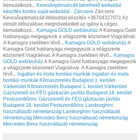
bemutatkozó...
Keresőoptimalizált bérelhető weboldal
készítés kontra saját weboldal - Zárcsere
Zárcsere
Keresőoptimalizált Weboldal készítés +36704327071 Az
elmúlt időszakban megnövekedett az igény a céges
bemutatkozó...
Kamagra GOLD webáruház
A Kamagra Gold
hatóanyaga megegyezik a világszerte közismert Viagráéval.
A Kamagra zselében lévő...
Kamagra GOLD webáruház
A
Kamagra Gold hatóanyaga megegyezik a világszerte
közismert Viagráéval. A Kamagra zselében lévő...
Kamagra
GOLD webáruház
A Kamagra Gold hatóanyaga megegyezik
a világszerte közismert Viagráéval. A Kamagra zselében
lévő...
Ingatlan és iroda bontási munkák
Ingatlan és iroda
bontási munkák
Klímaszerelés Budapest 1. kerület
Várkerület
Klímaszerelés Budapest 1. kerület Várkerület
Gázszerelő és FÉG gázkazán javítás Budapest 18. kerület
Pestszentlőrinc
Gázszerelő és FÉG gázkazán javítás
Budapest 18. kerület Pestszentlőrinc
Lamborghini
használtautó németország
Lamborghini használtautó
németország
Mercedes-Benz használtautó németország
Mercedes-Benz használtautó németország