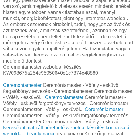
Van egy presztízs értéke, hiszen valóban a saját felületedről
van szó, amit megfelelő kivitelezés esetén mindenki értékel,
hiszen egyre többen vannak tisztában azzal, mennyi
munkát, energiabefektetést jelent egy internetes weboldal.
Az emberek szeretnek birtokolni, tudni, hogy „ez az övék és
azt tesznek vele, amit csak szeretnének", azonban ez egy
honlap esetében nem feltétlenül kifizetődő. Érdemes tehát
mérlegelni a végső döntéshozatal előtt, hiszen a weboldalad
vállalkozod egyik alappillérét jelenti. Ha bizonytalan vagy a
választásban, keress bizalommal és segítek meghozni a
megfelelő döntést.
Ceremóniamester weboldal készítés
KW098675a254e95950640e1c7374e48880
Ceremóniamester
Ceremóniamester - Vőfély - esküvői
forgatókönyv tervezés - Ceremóniamester Ceremóniamester
- Vőfély - esküvői...
Ceremóniamester
Ceremóniamester -
Vőfély - esküvői forgatókönyv tervezés - Ceremóniamester
Ceremóniamester - Vőfély - esküvői...
Ceremóniamester
Ceremóniamester - Vőfély - esküvői forgatókönyv tervezés -
Ceremóniamester Ceremóniamester - Vőfély - esküvői...
Keresőoptimalizált bérelhető weboldal készítés kontra saját
weboldal - beautymarxx
beautymarxx Keresőoptimalizált