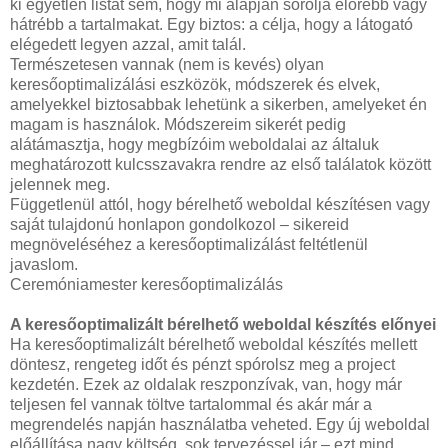
ki egyetlen listát sem, hogy mi alapján sorolja előrébb vagy
hátrébb a tartalmakat. Egy biztos: a célja, hogy a látogató
elégedett legyen azzal, amit talál.
Természetesen vannak (nem is kevés) olyan
keresőoptimalizálási eszközök, módszerek és elvek,
amelyekkel biztosabbak lehetünk a sikerben, amelyeket én
magam is használok. Módszereim sikerét pedig
alátámasztja, hogy megbízóim weboldalai az általuk
meghatározott kulcsszavakra rendre az első találatok között
jelennek meg.
Függetlenül attól, hogy bérelhető weboldal készítésen vagy
saját tulajdonú honlapon gondolkozol – sikereid
megnöveléséhez a keresőoptimalizálást feltétlenül
javaslom.
Ceremóniamester keresőoptimalizálás
A keresőoptimalizált bérelhető weboldal készítés előnyei
Ha keresőoptimalizált bérelhető weboldal készítés mellett
döntesz, rengeteg időt és pénzt spórolsz meg a project
kezdetén. Ezek az oldalak reszponzívak, van, hogy már
teljesen fel vannak töltve tartalommal és akár már a
megrendelés napján használatba veheted. Egy új weboldal
előállítása nagy költség, sok tervezéssel jár – ezt mind