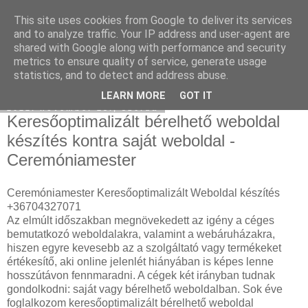
This site uses cookies from Google to deliver its services
Használt Tesla
and to analyze traffic. Your IP address and user-agent are
shared with Google along with performance and security
metrics to ensure quality of service, generate usage
statistics, and to detect and address abuse.
▼
LEARN MORE
GOT IT
2022. november 23., szerda
Keresőoptimalizált bérelhető weboldal
készítés kontra saját weboldal -
Ceremóniamester
Ceremóniamester Keresőoptimalizált Weboldal készítés
+36704327071
Az elmúlt időszakban megnövekedett az igény a céges
bemutatkozó weboldalakra, valamint a webáruházakra,
hiszen egyre kevesebb az a szolgáltató vagy termékeket
értékesítő, aki online jelenlét hiányában is képes lenne
hosszútávon fennmaradni. A cégek két irányban tudnak
gondolkodni: saját vagy bérelhető weboldalban. Sok éve
foglalkozom keresőoptimalizált bérelhető weboldal