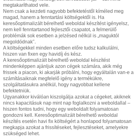
megtakaríthatod vele.
Nem csak a kezdeti nagyobb befektetéstől kíméled meg
magad, hanem a fenntartási költségektől is. Ha
keresőoptimalizált bérelhető weboldal készítést igényelsz,
nem kell fenntartanod fejlesztői csapatot, a felmerülő
problémák sok esetben a jelzésed nélkül is „maguktól
megoldódnak".
A költségekkel minden esetben előre tudsz kalkulálni,
hiszen van fixen egy havidíj és kész.
A keresőoptimalizált bérelhető weboldal készítést
mindenképpen ajánljuk azon cégek számára, akik még
frissek a piacon, ki akarják próbálni, hogy egyáltalán van-e a
számításaiknak megfelelő igény a termékükre,
szolgáltatásukra anélkül, hogy nagyobbat kellene
befektetniük.
Ugyanakkor kiválóan kiszolgálja azokat a cégeket, akiknek
nincs kapacitásuk nap mint nap foglalkozni a weboldallal –
hiszen fontos tudni, hogy egy weboldalt folyamatosan
gondozni kell. Keresőoptimalizált bérelhető weboldal
készítés esetén havi fix költségért a honlapod folyamatosan
megkapja azokat a frissítéseket, fejlesztéseket, amelyekre
szükséged lehet.