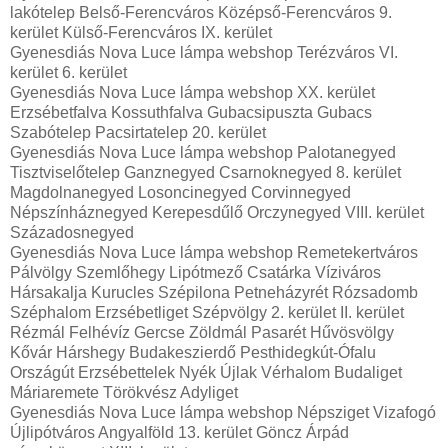
lakótelep Belső-Ferencváros Középső-Ferencváros 9.
kerület Külső-Ferencváros IX. kerület
Gyenesdiás Nova Luce lámpa webshop Terézváros VI.
kerület 6. kerület
Gyenesdiás Nova Luce lámpa webshop XX. kerület
Erzsébetfalva Kossuthfalva Gubacsipuszta Gubacs
Szabótelep Pacsirtatelep 20. kerület
Gyenesdiás Nova Luce lámpa webshop Palotanegyed
Tisztviselőtelep Ganznegyed Csarnoknegyed 8. kerület
Magdolnanegyed Losoncinegyed Corvinnegyed
Népszínháznegyed Kerepesdűlő Orczynegyed VIII. kerület
Századosnegyed
Gyenesdiás Nova Luce lámpa webshop Remetekertváros
Pálvölgy Szemlőhegy Lipótmező Csatárka Víziváros
Hársakalja Kurucles Szépilona Petneházyrét Rózsadomb
Széphalom Erzsébetliget Szépvölgy 2. kerület II. kerület
Rézmál Felhévíz Gercse Zöldmál Pasarét Hűvösvölgy
Kővár Hárshegy Budakeszierdő Pesthidegkút-Ófalu
Országút Erzsébettelek Nyék Újlak Vérhalom Budaliget
Máriaremete Törökvész Adyliget
Gyenesdiás Nova Luce lámpa webshop Népsziget Vizafogó
Újlipótváros Angyalföld 13. kerület Göncz Árpád