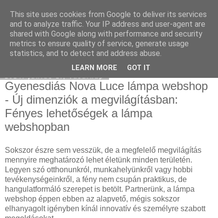
This site uses cookies from Google to deliver its services
Használt Tesla
and to analyze traffic. Your IP address and user-agent are
shared with Google along with performance and security
metrics to ensure quality of service, generate usage
statistics, and to detect and address abuse.
▼
LEARN MORE
GOT IT
2024. június 2., vasárnap
Gyenesdiás Nova Luce lámpa webshop
- Új dimenziók a megvilágításban:
Fényes lehetőségek a lámpa
webshopban
Sokszor észre sem vesszük, de a megfelelő megvilágítás
mennyire meghatározó lehet életünk minden területén.
Legyen szó otthonunkról, munkahelyünkről vagy hobbi
tevékenységeinkről, a fény nem csupán praktikus, de
hangulatformáló szerepet is betölt. Partnerünk, a lámpa
webshop éppen ebben az alapvető, mégis sokszor
elhanyagolt igényben kínál innovatív és személyre szabott