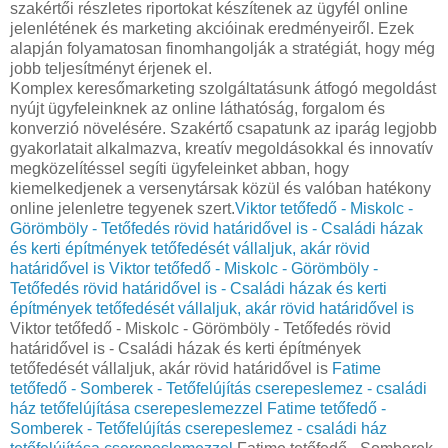
szakértői részletes riportokat készítenek az ügyfél online
jelenlétének és marketing akcióinak eredményeiről. Ezek
alapján folyamatosan finomhangolják a stratégiát, hogy még
jobb teljesítményt érjenek el.
Komplex keresőmarketing szolgáltatásunk átfogó megoldást
nyújt ügyfeleinknek az online láthatóság, forgalom és
konverzió növelésére. Szakértő csapatunk az iparág legjobb
gyakorlatait alkalmazva, kreatív megoldásokkal és innovatív
megközelítéssel segíti ügyfeleinket abban, hogy
kiemelkedjenek a versenytársak közül és valóban hatékony
online jelenletre tegyenek szert.
Viktor tetőfedő - Miskolc -
Görömböly - Tetőfedés rövid határidővel is - Családi házak
és kerti építmények tetőfedését vállaljuk, akár rövid
határidővel is
Viktor tetőfedő - Miskolc - Görömböly -
Tetőfedés rövid határidővel is - Családi házak és kerti
építmények tetőfedését vállaljuk, akár rövid határidővel is
Viktor tetőfedő - Miskolc - Görömböly - Tetőfedés rövid
határidővel is - Családi házak és kerti építmények
tetőfedését vállaljuk, akár rövid határidővel is
Fatime
tetőfedő - Somberek - Tetőfelújítás cserepeslemez - családi
ház tetőfelújítása cserepeslemezzel
Fatime tetőfedő -
Somberek - Tetőfelújítás cserepeslemez - családi ház