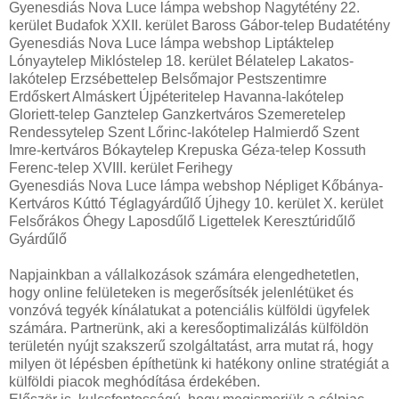
Gyenesdiás Nova Luce lámpa webshop Nagytétény 22.
kerület Budafok XXII. kerület Baross Gábor-telep Budatétény
Gyenesdiás Nova Luce lámpa webshop Liptáktelep
Lónyaytelep Miklóstelep 18. kerület Bélatelep Lakatos-
lakótelep Erzsébettelep Belsőmajor Pestszentimre
Erdőskert Almáskert Újpéteritelep Havanna-lakótelep
Gloriett-telep Ganztelep Ganzkertváros Szemeretelep
Rendessytelep Szent Lőrinc-lakótelep Halmierdő Szent
Imre-kertváros Bókaytelep Krepuska Géza-telep Kossuth
Ferenc-telep XVIII. kerület Ferihegy
Gyenesdiás Nova Luce lámpa webshop Népliget Kőbánya-
Kertváros Kúttó Téglagyárdűlő Újhegy 10. kerület X. kerület
Felsőrákos Óhegy Laposdűlő Ligettelek Keresztúridűlő
Gyárdűlő
Napjainkban a vállalkozások számára elengedhetetlen,
hogy online felületeken is megerősítsék jelenlétüket és
vonzóvá tegyék kínálatukat a potenciális külföldi ügyfelek
számára. Partnerünk, aki a keresőoptimalizálás külföldön
területén nyújt szakszerű szolgáltatást, arra mutat rá, hogy
milyen öt lépésben építhetünk ki hatékony online stratégiát a
külföldi piacok meghódítása érdekében.