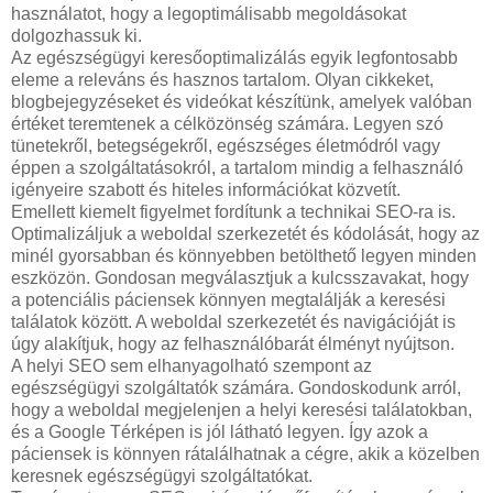
használatot, hogy a legoptimálisabb megoldásokat
dolgozhassuk ki.
Az egészségügyi keresőoptimalizálás egyik legfontosabb
eleme a releváns és hasznos tartalom. Olyan cikkeket,
blogbejegyzéseket és videókat készítünk, amelyek valóban
értéket teremtenek a célközönség számára. Legyen szó
tünetekről, betegségekről, egészséges életmódról vagy
éppen a szolgáltatásokról, a tartalom mindig a felhasználó
igényeire szabott és hiteles információkat közvetít.
Emellett kiemelt figyelmet fordítunk a technikai SEO-ra is.
Optimalizáljuk a weboldal szerkezetét és kódolását, hogy az
minél gyorsabban és könnyebben betölthető legyen minden
eszközön. Gondosan megválasztjuk a kulcsszavakat, hogy
a potenciális páciensek könnyen megtalálják a keresési
találatok között. A weboldal szerkezetét és navigációját is
úgy alakítjuk, hogy az felhasználóbarát élményt nyújtson.
A helyi SEO sem elhanyagolható szempont az
egészségügyi szolgáltatók számára. Gondoskodunk arról,
hogy a weboldal megjelenjen a helyi keresési találatokban,
és a Google Térképen is jól látható legyen. Így azok a
páciensek is könnyen rátalálhatnak a cégre, akik a közelben
keresnek egészségügyi szolgáltatókat.