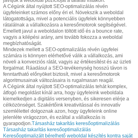
javítjuk a weboldal pozícióját a találati listákon.
A Cégünk által nyújtott SEO-optimalizálás révén
ügyfeleinket számos előny éri el. Növekszik a weboldal
látogatottsága, mivel a potenciális ügyfelek könnyebben
rátalálnak a vállalkozásra a keresőmotorok segítségével.
Emellett javul a weboldalon töltött idő és a bounce rate,
vagyis a kilépési arány, ami tovább fokozza a weboldal
megbízhatóságát.
Mindezek mellett a SEO-optimalizálás révén ügyfelei
számára is könnyen elérhetővé válik a vállalkozás, ami
növeli a konverziós rátát, vagyis az értékesítést és az üzleti
forgalmat. Ráadásul a SEO-tevékenység hosszú távon is
fenntartható előnyöket biztosít, mivel a keresőmotorok
algoritmusainak változásaira is rugalmasan reagál.
A Cégünk által nyújtott SEO-optimalizálás tehát komplex,
átfogó megoldást kínál arra, hogy ügyfeleink weboldala
kiemelkedjen a digitális versenyben, és sikeresen elérje a
célközönséget. Szakértőink kreativitással és innovatív
szemlélettel dolgoznak azon, hogy ügyfeleink online
jelenléte virágozzon, és ezáltal a vállalkozás is
gyarapodjon.
Társasház takarítás keresőoptimalizálás
Társasház takarítás keresőoptimalizálás
Keresőoptimalizált bérelhető weboldal készítés kontra saját