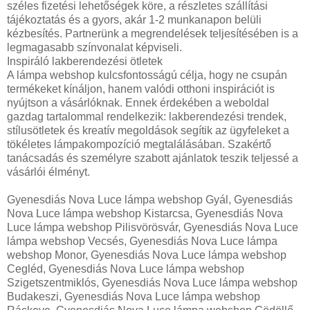
széles fizetési lehetőségek köre, a részletes szállítási
tájékoztatás és a gyors, akár 1-2 munkanapon belüli
kézbesítés. Partnerünk a megrendelések teljesítésében is a
legmagasabb színvonalat képviseli.
Inspiráló lakberendezési ötletek
A lámpa webshop kulcsfontosságú célja, hogy ne csupán
termékeket kínáljon, hanem valódi otthoni inspirációt is
nyújtson a vásárlóknak. Ennek érdekében a weboldal
gazdag tartalommal rendelkezik: lakberendezési trendek,
stílusötletek és kreatív megoldások segítik az ügyfeleket a
tökéletes lámpakompozíció megtalálásában. Szakértő
tanácsadás és személyre szabott ajánlatok teszik teljessé a
vásárlói élményt.
Gyenesdiás Nova Luce lámpa webshop Gyál, Gyenesdiás
Nova Luce lámpa webshop Kistarcsa, Gyenesdiás Nova
Luce lámpa webshop Pilisvörösvár, Gyenesdiás Nova Luce
lámpa webshop Vecsés, Gyenesdiás Nova Luce lámpa
webshop Monor, Gyenesdiás Nova Luce lámpa webshop
Cegléd, Gyenesdiás Nova Luce lámpa webshop
Szigetszentmiklós, Gyenesdiás Nova Luce lámpa webshop
Budakeszi, Gyenesdiás Nova Luce lámpa webshop