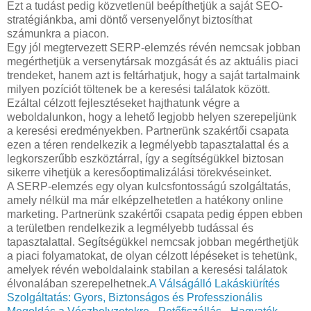
Ezt a tudást pedig közvetlenül beépíthetjük a saját SEO-
stratégiánkba, ami döntő versenyelőnyt biztosíthat
számunkra a piacon.
Egy jól megtervezett SERP-elemzés révén nemcsak jobban
megérthetjük a versenytársak mozgását és az aktuális piaci
trendeket, hanem azt is feltárhatjuk, hogy a saját tartalmaink
milyen pozíciót töltenek be a keresési találatok között.
Ezáltal célzott fejlesztéseket hajthatunk végre a
weboldalunkon, hogy a lehető legjobb helyen szerepeljünk
a keresési eredményekben. Partnerünk szakértői csapata
ezen a téren rendelkezik a legmélyebb tapasztalattal és a
legkorszerűbb eszköztárral, így a segítségükkel biztosan
sikerre vihetjük a keresőoptimalizálási törekvéseinket.
A SERP-elemzés egy olyan kulcsfontosságú szolgáltatás,
amely nélkül ma már elképzelhetetlen a hatékony online
marketing. Partnerünk szakértői csapata pedig éppen ebben
a területben rendelkezik a legmélyebb tudással és
tapasztalattal. Segítségükkel nemcsak jobban megérthetjük
a piaci folyamatokat, de olyan célzott lépéseket is tehetünk,
amelyek révén weboldalaink stabilan a keresési találatok
élvonalában szerepelhetnek.
A Válságálló Lakáskiürítés
Szolgáltatás: Gyors, Biztonságos és Professzionális