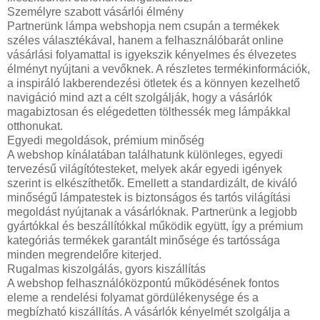
Személyre szabott vásárlói élmény
Partnerünk lámpa webshopja nem csupán a termékek
széles választékával, hanem a felhasználóbarát online
vásárlási folyamattal is igyekszik kényelmes és élvezetes
élményt nyújtani a vevőknek. A részletes termékinformációk,
a inspiráló lakberendezési ötletek és a könnyen kezelhető
navigáció mind azt a célt szolgálják, hogy a vásárlók
magabiztosan és elégedetten tölthessék meg lámpákkal
otthonukat.
Egyedi megoldások, prémium minőség
A webshop kínálatában találhatunk különleges, egyedi
tervezésű világítótesteket, melyek akár egyedi igények
szerint is elkészíthetők. Emellett a standardizált, de kiváló
minőségű lámpatestek is biztonságos és tartós világítási
megoldást nyújtanak a vásárlóknak. Partnerünk a legjobb
gyártókkal és beszállítókkal működik együtt, így a prémium
kategóriás termékek garantált minősége és tartóssága
minden megrendelőre kiterjed.
Rugalmas kiszolgálás, gyors kiszállítás
A webshop felhasználóközpontú működésének fontos
eleme a rendelési folyamat gördülékenysége és a
megbízható kiszállítás. A vásárlók kényelmét szolgálja a