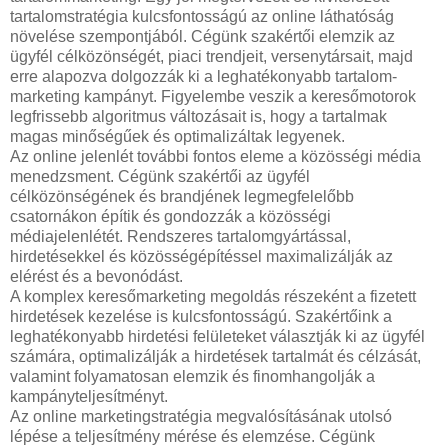
tartalomstratégia kulcsfontosságú az online láthatóság
növelése szempontjából. Cégünk szakértői elemzik az
ügyfél célközönségét, piaci trendjeit, versenytársait, majd
erre alapozva dolgozzák ki a leghatékonyabb tartalom-
marketing kampányt. Figyelembe veszik a keresőmotorok
legfrissebb algoritmus változásait is, hogy a tartalmak
magas minőségűek és optimalizáltak legyenek.
Az online jelenlét további fontos eleme a közösségi média
menedzsment. Cégünk szakértői az ügyfél
célközönségének és brandjének legmegfelelőbb
csatornákon építik és gondozzák a közösségi
médiajelenlétét. Rendszeres tartalomgyártással,
hirdetésekkel és közösségépítéssel maximalizálják az
elérést és a bevonódást.
A komplex keresőmarketing megoldás részeként a fizetett
hirdetések kezelése is kulcsfontosságú. Szakértőink a
leghatékonyabb hirdetési felületeket választják ki az ügyfél
számára, optimalizálják a hirdetések tartalmát és célzását,
valamint folyamatosan elemzik és finomhangolják a
kampányteljesítményt.
Az online marketingstratégia megvalósításának utolsó
lépése a teljesítmény mérése és elemzése. Cégünk