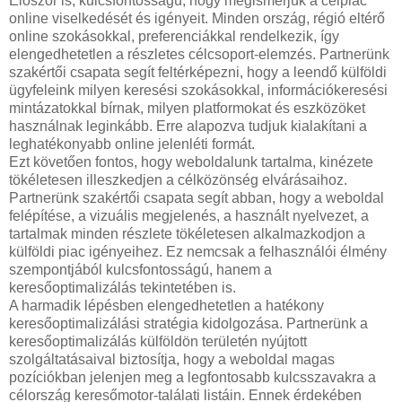
Először is, kulcsfontosságú, hogy megismerjük a célpiac
online viselkedését és igényeit. Minden ország, régió eltérő
online szokásokkal, preferenciákkal rendelkezik, így
elengedhetetlen a részletes célcsoport-elemzés. Partnerünk
szakértői csapata segít feltérképezni, hogy a leendő külföldi
ügyfeleink milyen keresési szokásokkal, információkeresési
mintázatokkal bírnak, milyen platformokat és eszközöket
használnak leginkább. Erre alapozva tudjuk kialakítani a
leghatékonyabb online jelenléti formát.
Ezt követően fontos, hogy weboldalunk tartalma, kinézete
tökéletesen illeszkedjen a célközönség elvárásaihoz.
Partnerünk szakértői csapata segít abban, hogy a weboldal
felépítése, a vizuális megjelenés, a használt nyelvezet, a
tartalmak minden részlete tökéletesen alkalmazkodjon a
külföldi piac igényeihez. Ez nemcsak a felhasználói élmény
szempontjából kulcsfontosságú, hanem a
keresőoptimalizálás tekintetében is.
A harmadik lépésben elengedhetetlen a hatékony
keresőoptimalizálási stratégia kidolgozása. Partnerünk a
keresőoptimalizálás külföldön területén nyújtott
szolgáltatásaival biztosítja, hogy a weboldal magas
pozíciókban jelenjen meg a legfontosabb kulcsszavakra a
célország keresőmotor-találati listáin. Ennek érdekében