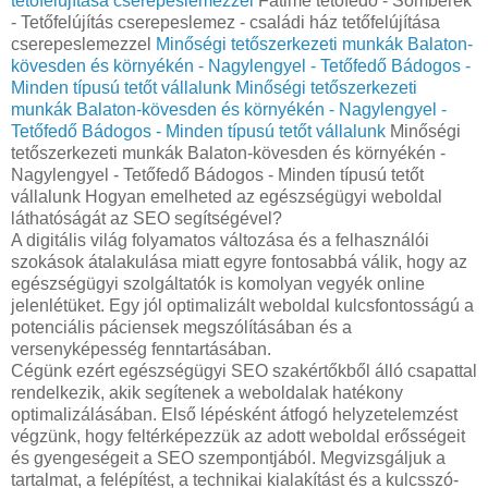
tetőfelújítása cserepeslemezzel
Fatime tetőfedő - Somberek
- Tetőfelújítás cserepeslemez - családi ház tetőfelújítása
cserepeslemezzel
Minőségi tetőszerkezeti munkák Balaton-
kövesden és környékén - Nagylengyel - Tetőfedő Bádogos -
Minden típusú tetőt vállalunk
Minőségi tetőszerkezeti
munkák Balaton-kövesden és környékén - Nagylengyel -
Tetőfedő Bádogos - Minden típusú tetőt vállalunk
Minőségi
tetőszerkezeti munkák Balaton-kövesden és környékén -
Nagylengyel - Tetőfedő Bádogos - Minden típusú tetőt
vállalunk Hogyan emelheted az egészségügyi weboldal
láthatóságát az SEO segítségével?
A digitális világ folyamatos változása és a felhasználói
szokások átalakulása miatt egyre fontosabbá válik, hogy az
egészségügyi szolgáltatók is komolyan vegyék online
jelenlétüket. Egy jól optimalizált weboldal kulcsfontosságú a
potenciális páciensek megszólításában és a
versenyképesség fenntartásában.
Cégünk ezért egészségügyi SEO szakértőkből álló csapattal
rendelkezik, akik segítenek a weboldalak hatékony
optimalizálásában. Első lépésként átfogó helyzetelemzést
végzünk, hogy feltérképezzük az adott weboldal erősségeit
és gyengeségeit a SEO szempontjából. Megvizsgáljuk a
tartalmat, a felépítést, a technikai kialakítást és a kulcsszó-