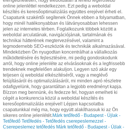
elengedhetetlen, hogy weboldalán a lehető legerősebb
online jelenléttel rendelkezzen. Ezt pedig a weboldal
készítés és keresőoptimalizálás együttes erejével érheti el.
Csapatunk szakértői segítenek Önnek ebben a folyamatban,
hogy minél hatékonyabban és látványosabban lehessen
jelen az internetes térben. Foglalkozunk többek között a
weboldal arculatának, navigációjának, tartalmának és
technikai hátterének megtervezésével, valamint a
legmodernebb SEO-eszközök és technikák alkalmazásával.
Mindeközben Ön nyugodtan koncentrálhat a vállalkozás
működtetésére és fejlesztésére, mi pedig gondoskodunk
arról, hogy online jelenléte az elvárásoknak és a legfrissebb
trendeknek megfelelően alakuljon. Legyen szó akár egy
teljesen új weboldal elkészítéséről, vagy a meglévő
felújításáról és optimalizálásáról, mi minden apró részletre
odafigyelünk, hogy garantáltan a legjobb eredményt kapja.
Bízzon meg bennünk, és fedezze fel, hogyan emelheti ki
cégét a konkurencia közül a weboldal készítés és
keresőoptimalizálás erejével! Lépjen kapcsolatba
csapatunkkal még ma, hogy együtt alakíthassuk ki az Ön
sikeres online jelenlétét.
Márk tetőfedő - Budapest - Újlak -
Tetőfedő Tetőfedés - Tetőfedés cserepeslemezzel -
Cserepeslemez tetőfedés
Márk tetőfedő - Budapest - Újlak -