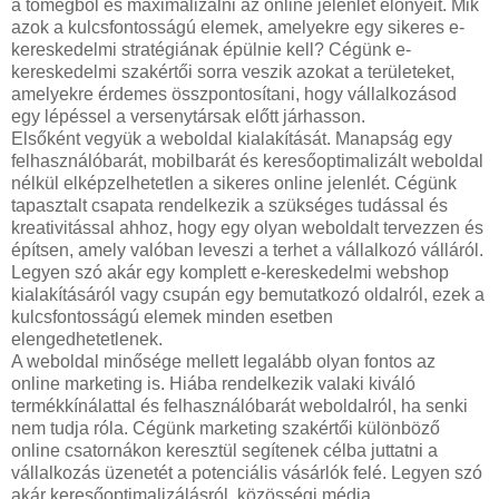
a tömegből és maximalizálni az online jelenlét előnyeit. Mik
azok a kulcsfontosságú elemek, amelyekre egy sikeres e-
kereskedelmi stratégiának épülnie kell? Cégünk e-
kereskedelmi szakértői sorra veszik azokat a területeket,
amelyekre érdemes összpontosítani, hogy vállalkozásod
egy lépéssel a versenytársak előtt járhasson.
Elsőként vegyük a weboldal kialakítását. Manapság egy
felhasználóbarát, mobilbarát és keresőoptimalizált weboldal
nélkül elképzelhetetlen a sikeres online jelenlét. Cégünk
tapasztalt csapata rendelkezik a szükséges tudással és
kreativitással ahhoz, hogy egy olyan weboldalt tervezzen és
építsen, amely valóban leveszi a terhet a vállalkozó válláról.
Legyen szó akár egy komplett e-kereskedelmi webshop
kialakításáról vagy csupán egy bemutatkozó oldalról, ezek a
kulcsfontosságú elemek minden esetben
elengedhetetlenek.
A weboldal minősége mellett legalább olyan fontos az
online marketing is. Hiába rendelkezik valaki kiváló
termékkínálattal és felhasználóbarát weboldalról, ha senki
nem tudja róla. Cégünk marketing szakértői különböző
online csatornákon keresztül segítenek célba juttatni a
vállalkozás üzenetét a potenciális vásárlók felé. Legyen szó
akár keresőoptimalizálásról, közösségi média