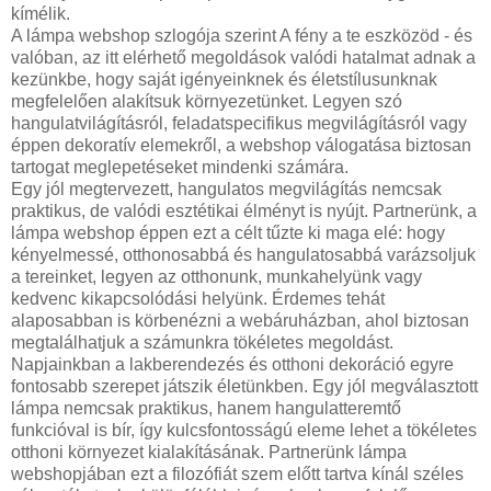
kímélik.
A lámpa webshop szlogója szerint A fény a te eszközöd - és
valóban, az itt elérhető megoldások valódi hatalmat adnak a
kezünkbe, hogy saját igényeinknek és életstílusunknak
megfelelően alakítsuk környezetünket. Legyen szó
hangulatvilágításról, feladatspecifikus megvilágításról vagy
éppen dekoratív elemekről, a webshop válogatása biztosan
tartogat meglepetéseket mindenki számára.
Egy jól megtervezett, hangulatos megvilágítás nemcsak
praktikus, de valódi esztétikai élményt is nyújt. Partnerünk, a
lámpa webshop éppen ezt a célt tűzte ki maga elé: hogy
kényelmessé, otthonosabbá és hangulatosabbá varázsoljuk
a tereinket, legyen az otthonunk, munkahelyünk vagy
kedvenc kikapcsolódási helyünk. Érdemes tehát
alaposabban is körbenézni a webáruházban, ahol biztosan
megtalálhatjuk a számunkra tökéletes megoldást.
Napjainkban a lakberendezés és otthoni dekoráció egyre
fontosabb szerepet játszik életünkben. Egy jól megválasztott
lámpa nemcsak praktikus, hanem hangulatteremtő
funkcióval is bír, így kulcsfontosságú eleme lehet a tökéletes
otthoni környezet kialakításának. Partnerünk lámpa
webshopjában ezt a filozófiát szem előtt tartva kínál széles