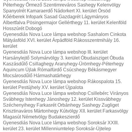
Péterhegy Őrmező Szentimreváros Sashegy Kelenvölgy
Spanyolrét Kamaraerdő Nádorkert XI. kerület Örsöd
Kőérberek Infopark Sasad Gazdagrét Lágymányos
Albertfalva Pösingermajor Gellérthegy 11. kerület Kelenföld
Hosszúrét Dobogó
Gyenesdiás Nova Luce lámpa webshop Sashalom Cinkota
Mátyásföld XVI. kerület Árpádföld Rákosszentmihály 16.
kerület
Gyenesdiás Nova Luce lámpa webshop III. kerület
Harsánylejtő Solymárvölgy 3. kerület Óbudaisziget Óbuda
Kaszásdűlő Csillaghegy Aranyhegy-Ürömhegy-Péterhegy
Aquincum Újlak Rómaifürdő Csúcshegy Békásmegyer
Mocsárosdűlő Hármashatárhegy
Gyenesdiás Nova Luce lámpa webshop Rákospalota 15.
kerület Pestújhely XV. kerület Újpalota
Gyenesdiás Nova Luce lámpa webshop Csillebérc Virányos
Svábhegy Istenhegy Jánoshegy 12. kerület Kissvábhegy
Széchenyihegy Farkasrét Orbánhegy Sashegy Zugliget
Krisztinaváros Mártonhegy Kútvölgy XII. kerület Farkasvölgy
Magasút Németvölgy Budakeszierdő
Gyenesdiás Nova Luce lámpa webshop Soroksár XXIII.
kerület 23. kerület Millenniumtelep Soroksár-Újtelep