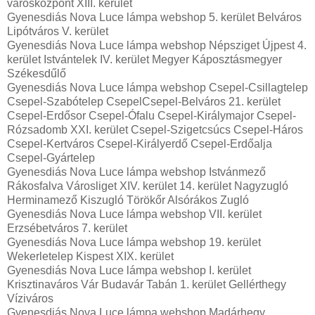
városközpont XIII. kerület
Gyenesdiás Nova Luce lámpa webshop 5. kerület Belváros
Lipótváros V. kerület
Gyenesdiás Nova Luce lámpa webshop Népsziget Újpest 4.
kerület Istvántelek IV. kerület Megyer Káposztásmegyer
Székesdűlő
Gyenesdiás Nova Luce lámpa webshop Csepel-Csillagtelep
Csepel-Szabótelep CsepelCsepel-Belváros 21. kerület
Csepel-Erdősor Csepel-Ófalu Csepel-Királymajor Csepel-
Rózsadomb XXI. kerület Csepel-Szigetcsúcs Csepel-Háros
Csepel-Kertváros Csepel-Királyerdő Csepel-Erdőalja
Csepel-Gyártelep
Gyenesdiás Nova Luce lámpa webshop Istvánmező
Rákosfalva Városliget XIV. kerület 14. kerület Nagyzugló
Herminamező Kiszugló Törökőr Alsórákos Zugló
Gyenesdiás Nova Luce lámpa webshop VII. kerület
Erzsébetváros 7. kerület
Gyenesdiás Nova Luce lámpa webshop 19. kerület
Wekerletelep Kispest XIX. kerület
Gyenesdiás Nova Luce lámpa webshop I. kerület
Krisztinaváros Vár Budavár Tabán 1. kerület Gellérthegy
Víziváros
Gyenesdiás Nova Luce lámpa webshop Madárhegy