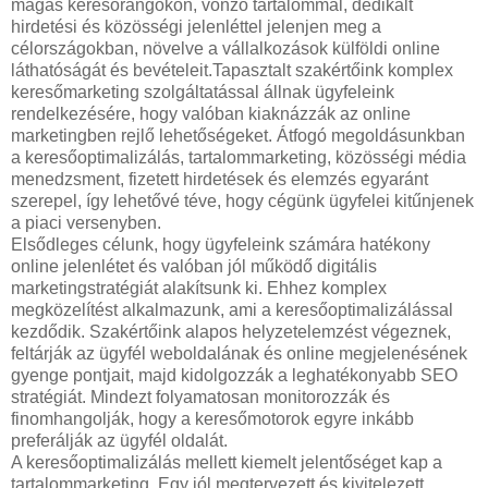
magas keresőrangokon, vonzó tartalommal, dedikált
hirdetési és közösségi jelenléttel jelenjen meg a
célországokban, növelve a vállalkozások külföldi online
láthatóságát és bevételeit.Tapasztalt szakértőink komplex
keresőmarketing szolgáltatással állnak ügyfeleink
rendelkezésére, hogy valóban kiaknázzák az online
marketingben rejlő lehetőségeket. Átfogó megoldásunkban
a keresőoptimalizálás, tartalommarketing, közösségi média
menedzsment, fizetett hirdetések és elemzés egyaránt
szerepel, így lehetővé téve, hogy cégünk ügyfelei kitűnjenek
a piaci versenyben.
Elsődleges célunk, hogy ügyfeleink számára hatékony
online jelenlétet és valóban jól működő digitális
marketingstratégiát alakítsunk ki. Ehhez komplex
megközelítést alkalmazunk, ami a keresőoptimalizálással
kezdődik. Szakértőink alapos helyzetelemzést végeznek,
feltárják az ügyfél weboldalának és online megjelenésének
gyenge pontjait, majd kidolgozzák a leghatékonyabb SEO
stratégiát. Mindezt folyamatosan monitorozzák és
finomhangolják, hogy a keresőmotorok egyre inkább
preferálják az ügyfél oldalát.
A keresőoptimalizálás mellett kiemelt jelentőséget kap a
tartalommarketing. Egy jól megtervezett és kivitelezett