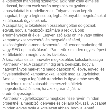
elkötelezett marketing szakértők, akik nem csak elméleti
tudással, hanem évek során megszerzett gyakorlati
tapasztalattal is rendelkeznek. Folyamatosan képzik
magukat, hogy a legfrissebb, leghatékonyabb megoldásokat
kínálhassák ügyfeleiknek.
A csapat tagjai tökéletesen összehangoltan dolgoznak
együtt, hogy a megbízók számára a legkiválóbb
eredményeket érjék el. Legyen szó akár online vagy offline
kampányok tervezéséről és megvalósításáról,
közösségimédia-menedzsmentről, influencer marketingről
vagy SEO-optimalizálásról, Partnerünk minden egyes lépést
körültekintően megtervez és kivitelez.
A kreativitás és az innovatív megközelítés kulcsfontosságú
Partnerünknél. A csapat mindig arra törekszik, hogy a
hagyományos marketing megoldásokon túllépve, egyedi és
figyelemfelkeltő kampányokkal lepjék meg az ügyfeleket.
Amellett, hogy a legújabb trendeket is figyelembe veszik,
nem félnek kockázatosabb, merészebb ötletek
megvalósításától sem, ha azok garantálják az
eredményességet.
Partnerünk ügyfélközpontú megközelítése révén minden
projektnél a megbízó igényeire és céljaira fókuszál. A csapat
minden egyes tagja elkötelezett abban, hogy a lehető