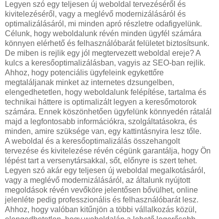
Legyen szó egy teljesen új weboldal tervezéséről és
kivitelezéséről, vagy a meglévő modernizálásáról és
optimalizálásáról, mi minden apró részletre odafigyelünk.
Célunk, hogy weboldalunk révén minden ügyfél számára
könnyen elérhető és felhasználóbarát felületet biztosítsunk.
De miben is rejlik egy jól megtervezett weboldal ereje? A
kulcs a keresőoptimalizálásban, vagyis az SEO-ban rejlik.
Ahhoz, hogy potenciális ügyfeleink egykettőre
megtaláljanak minket az internetes dzsungelben,
elengedhetetlen, hogy weboldalunk felépítése, tartalma és
technikai háttere is optimalizált legyen a keresőmotorok
számára. Ennek köszönhetően ügyfelünk könnyedén rátalál
majd a legfontosabb információkra, szolgáltatásokra, és
minden, amire szüksége van, egy kattintásnyira lesz tőle.
A weboldal és a keresőoptimalizálás összehangolt
tervezése és kivitelezése révén cégünk garantálja, hogy Ön
lépést tart a versenytársakkal, sőt, előnyre is szert tehet.
Legyen szó akár egy teljesen új weboldal megalkotásáról,
vagy a meglévő modernizálásáról, az általunk nyújtott
megoldások révén vevőköre jelentősen bővülhet, online
jelenléte pedig professzionális és felhasználóbarát lesz.
Ahhoz, hogy valóban kitűnjön a többi vállalkozás közül,