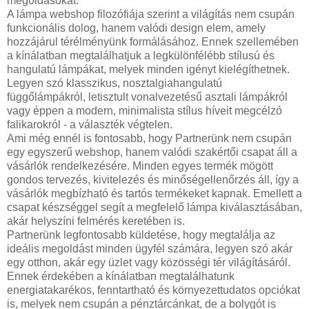
megoldásokat.
A lámpa webshop filozófiája szerint a világítás nem csupán
funkcionális dolog, hanem valódi design elem, amely
hozzájárul térélményünk formálásához. Ennek szellemében
a kínálatban megtalálhatjuk a legkülönfélébb stílusú és
hangulatú lámpákat, melyek minden igényt kielégíthetnek.
Legyen szó klasszikus, nosztalgiahangulatú
függőlámpákról, letisztult vonalvezetésű asztali lámpákról
vagy éppen a modern, minimalista stílus híveit megcélzó
falikarokról - a választék végtelen.
Ami még ennél is fontosabb, hogy Partnerünk nem csupán
egy egyszerű webshop, hanem valódi szakértői csapat áll a
vásárlók rendelkezésére. Minden egyes termék mögött
gondos tervezés, kivitelezés és minőségellenőrzés áll, így a
vásárlók megbízható és tartós termékeket kapnak. Emellett a
csapat készséggel segít a megfelelő lámpa kiválasztásában,
akár helyszíni felmérés keretében is.
Partnerünk legfontosabb küldetése, hogy megtalálja az
ideális megoldást minden ügyfél számára, legyen szó akár
egy otthon, akár egy üzlet vagy közösségi tér világításáról.
Ennek érdekében a kínálatban megtalálhatunk
energiatakarékos, fenntartható és környezettudatos opciókat
is, melyek nem csupán a pénztárcánkat, de a bolygót is