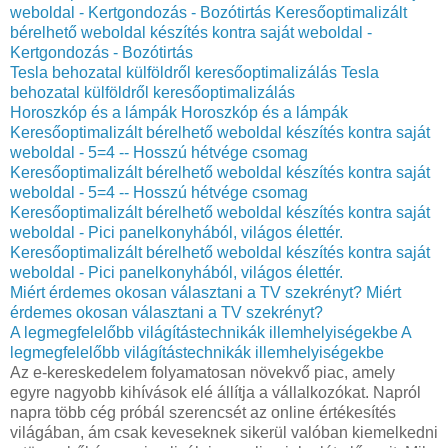
weboldal - Kertgondozás - Bozótirtás
Keresőoptimalizált
bérelhető weboldal készítés kontra saját weboldal -
Kertgondozás - Bozótirtás
Tesla behozatal külföldről keresőoptimalizálás
Tesla
behozatal külföldről keresőoptimalizálás
Horoszkóp és a lámpák
Horoszkóp és a lámpák
Keresőoptimalizált bérelhető weboldal készítés kontra saját
weboldal - 5=4 -- Hosszú hétvége csomag
Keresőoptimalizált bérelhető weboldal készítés kontra saját
weboldal - 5=4 -- Hosszú hétvége csomag
Keresőoptimalizált bérelhető weboldal készítés kontra saját
weboldal - Pici panelkonyhából, világos élettér.
Keresőoptimalizált bérelhető weboldal készítés kontra saját
weboldal - Pici panelkonyhából, világos élettér.
Miért érdemes okosan választani a TV szekrényt?
Miért
érdemes okosan választani a TV szekrényt?
A legmegfelelőbb világítástechnikák illemhelyiségekbe
A
legmegfelelőbb világítástechnikák illemhelyiségekbe
Az e-kereskedelem folyamatosan növekvő piac, amely
egyre nagyobb kihívások elé állítja a vállalkozókat. Napról
napra több cég próbál szerencsét az online értékesítés
világában, ám csak keveseknek sikerül valóban kiemelkedni