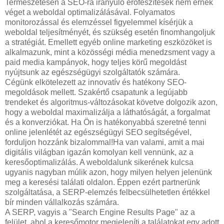
Természetesen a SEO-ra irányuló erőfeszítések nem érnek
véget a weboldal optimalizálásával. Folyamatos
monitorozással és elemzéssel figyelemmel kísérjük a
weboldal teljesítményét, és szükség esetén finomhangoljuk
a stratégiát. Emellett egyéb online marketing eszközöket is
alkalmazunk, mint a közösségi média menedzsment vagy a
paid media kampányok, hogy teljes körű megoldást
nyújtsunk az egészségügyi szolgáltatók számára.
Cégünk elkötelezett az innovatív és hatékony SEO-
megoldások mellett. Szakértő csapatunk a legújabb
trendeket és algoritmus-változásokat követve dolgozik azon,
hogy a weboldal maximalizálja a láthatóságát, a forgalmat
és a konverziókat. Ha Ön is hatékonyabbá szeretné tenni
online jelenlétét az egészségügyi SEO segítségével,
forduljon hozzánk bizalommal!Ha van valami, amit a mai
digitális világban igazán komolyan kell vennünk, az a
keresőoptimalizálás. A weboldalunk sikerének kulcsa
ugyanis nagyban múlik azon, hogy milyen helyen jelenünk
meg a keresési találati oldalon. Éppen ezért partnerünk
szolgáltatása, a SERP-elemzés felbecsülhetetlen értékkel
bír minden vállalkozás számára.
A SERP, vagyis a "Search Engine Results Page" az a
felület, ahol a keresőmotor megjeleníti a találatokat egy adott