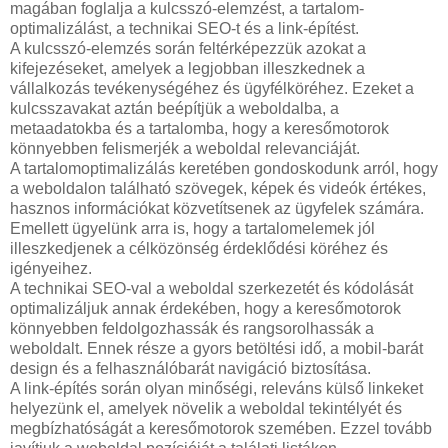
magában foglalja a kulcsszó-elemzést, a tartalom-
optimalizálást, a technikai SEO-t és a link-építést.
A kulcsszó-elemzés során feltérképezzük azokat a
kifejezéseket, amelyek a legjobban illeszkednek a
vállalkozás tevékenységéhez és ügyfélköréhez. Ezeket a
kulcsszavakat aztán beépítjük a weboldalba, a
metaadatokba és a tartalomba, hogy a keresőmotorok
könnyebben felismerjék a weboldal relevanciáját.
A tartalomoptimalizálás keretében gondoskodunk arról, hogy
a weboldalon található szövegek, képek és videók értékes,
hasznos információkat közvetítsenek az ügyfelek számára.
Emellett ügyelünk arra is, hogy a tartalomelemek jól
illeszkedjenek a célközönség érdeklődési köréhez és
igényeihez.
A technikai SEO-val a weboldal szerkezetét és kódolását
optimalizáljuk annak érdekében, hogy a keresőmotorok
könnyebben feldolgozhassák és rangsorolhassák a
weboldalt. Ennek része a gyors betöltési idő, a mobil-barát
design és a felhasználóbarát navigáció biztosítása.
A link-építés során olyan minőségi, releváns külső linkeket
helyezünk el, amelyek növelik a weboldal tekintélyét és
megbízhatóságát a keresőmotorok szemében. Ezzel tovább