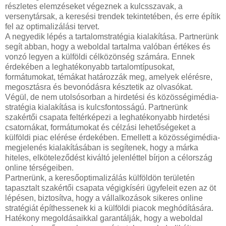
részletes elemzéseket végeznek a kulcsszavak, a
versenytársak, a keresési trendek tekintetében, és erre építik
fel az optimalizálási tervet.
A negyedik lépés a tartalomstratégia kialakítása. Partnerünk
segít abban, hogy a weboldal tartalma valóban értékes és
vonzó legyen a külföldi célközönség számára. Ennek
érdekében a leghatékonyabb tartalomtípusokat,
formátumokat, témákat határozzák meg, amelyek elérésre,
megosztásra és bevonódásra késztetik az olvasókat.
Végül, de nem utolsósorban a hirdetési és közösségimédia-
stratégia kialakítása is kulcsfontosságú. Partnerünk
szakértői csapata feltérképezi a leghatékonyabb hirdetési
csatornákat, formátumokat és célzási lehetőségeket a
külföldi piac elérése érdekében. Emellett a közösségimédia-
megjelenés kialakításában is segítenek, hogy a márka
hiteles, elköteleződést kiváltó jelenléttel bírjon a célország
online térségeiben.
Partnerünk, a keresőoptimalizálás külföldön területén
tapasztalt szakértői csapata végigkíséri ügyfeleit ezen az öt
lépésen, biztosítva, hogy a vállalkozások sikeres online
stratégiát építhessenek ki a külföldi piacok meghódítására.
Hatékony megoldásaikkal garantálják, hogy a weboldal