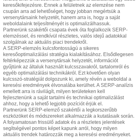
keresőkifejezésre. Ennek a felületnek az elemzése nem
csupán arra ad lehetőséget, hogy jobban megértsük a
versenytársaink helyzetét, hanem arra is, hogy a saját
weboldalaink teljesítményét is optimalizálhassuk.
Partnerünk szakértői csapata évek óta foglalkozik SERP-
elemzéssel, és rendkívül részletes, valós idejű adatokkal
szolgálnak az aktuális piaci trendekről.
A SERP-elemzés kulcsfontosságú a sikeres
keresőoptimalizálási stratégia kialakításához. Elsődlegesen
feltérképezzük a versenytársak helyzetét, információt
gyűjtünk az általuk használt kulcsszavakról, tartalomról és
egyéb optimalizálási technikákról. Ezt követően olyan
kulcsszó-stratégiát dolgozunk ki, amely révén a weboldal a
keresési eredmények élvonalába kerülhet. A SERP-analízis
emellett arra is rávilágít, milyen területeken kell
fejlesztenünk a saját tartalmi és technikai optimalizálást
ahhoz, hogy a lehető legjobb pozíciót érjük el.
Partnerünk SERP-elemző szakértői a legkorszerűbb
eszközöket és módszereket alkalmazzák a kutatásaik során.
A folyamatosan frissülő adatok és a részletes jelentések
segítségével pontos képet kapunk arról, hogy milyen
aktuális trendek határozzák meg a keresési eredményeket.