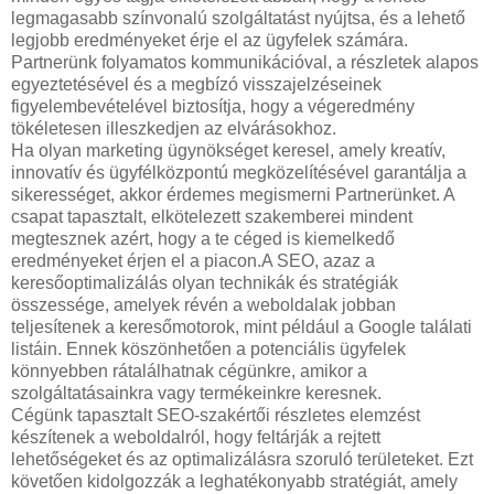
legmagasabb színvonalú szolgáltatást nyújtsa, és a lehető
legjobb eredményeket érje el az ügyfelek számára.
Partnerünk folyamatos kommunikációval, a részletek alapos
egyeztetésével és a megbízó visszajelzéseinek
figyelembevételével biztosítja, hogy a végeredmény
tökéletesen illeszkedjen az elvárásokhoz.
Ha olyan marketing ügynökséget keresel, amely kreatív,
innovatív és ügyfélközpontú megközelítésével garantálja a
sikerességet, akkor érdemes megismerni Partnerünket. A
csapat tapasztalt, elkötelezett szakemberei mindent
megtesznek azért, hogy a te céged is kiemelkedő
eredményeket érjen el a piacon.A SEO, azaz a
keresőoptimalizálás olyan technikák és stratégiák
összessége, amelyek révén a weboldalak jobban
teljesítenek a keresőmotorok, mint például a Google találati
listáin. Ennek köszönhetően a potenciális ügyfelek
könnyebben rátalálhatnak cégünkre, amikor a
szolgáltatásainkra vagy termékeinkre keresnek.
Cégünk tapasztalt SEO-szakértői részletes elemzést
készítenek a weboldalról, hogy feltárják a rejtett
lehetőségeket és az optimalizálásra szoruló területeket. Ezt
követően kidolgozzák a leghatékonyabb stratégiát, amely