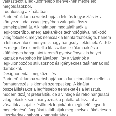
választékot a legkülönfélébb igényeknek megfelelő
megoldásokból.
Tudatosság a kínálatban
Partnerünk lámpa webshopja a felelős fogyasztás és a
környezettudatosság jegyében válogatta össze
termékpalettáját. A kínálatban megtalálhatók a
legkorszerűbb, energiatakarékos technológiával működő
világítótestek, melyek nemcsak a fenntarthatóságra, hanem
a felhasználói élményre is nagy hangsúlyt fektetnek. A LED-
es megoldások mellett a klasszikus izzólámpák és a
különleges hangulatot teremtő gyertyafények is helyet
kaptak a webshop kínálatában, így a vásárlók a
legkülönbözőbb stílusokhoz és igényekhez találhatnak illő
darabokat.
Designorientált megközelítés
Partnerünk lámpa webshopjában a funkcionalitás mellett a
formatervezés is kiemelt szerepet kap. A kínálat
összeállításakor a legfrissebb trendeket és a letisztult,
modern dizájnt preferálták, de a vintage és retro hangulatú
világítótestek sem hiányoznak a palettáról. Ezáltal a
vásárlók a saját ízlésüknek leginkább megfelelő, egyedi
megjelenésű lámpákat találhatják meg, melyek tökéletesen
illeszkednek otthonuk hangulatához.