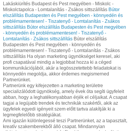
Lakáskiürítés Budapest és Pest megyében - Miskolc -
Miskolctapolca - Lomtalanítás - Zsákos sittszállítás
Bútor
elszállítás Budapesten és Pest megyében - könnyedén és
problémamentesen! - Tiszatenyő - Lomtalanítás - Zsákos
sittszállítás
Bútor elszállítás Budapesten és Pest megyében
- könnyedén és problémamentesen! - Tiszatenyő -
Lomtalanítás - Zsákos sittszállítás
Bútor elszállítás
Budapesten és Pest megyében - könnyedén és
problémamentesen! - Tiszatenyő - Lomtalanítás - Zsákos
sittszállítás Ha olyan marketing ügynökséget keresel, aki
profi csapatával mindig a legjobbat hozza ki a céged
kommunikációjából, akár a legösszetettebb feladatokat is
könnyedén megoldja, akkor érdemes megismerned
Partnerünket.
Partnerünk egy kifejezetten a marketing területre
specializálódott ügynökség, amely évek óta segíti ügyfeleit
abban, hogy a leghatékonyabban érjék el céljaikat. A csapat
tagjai a legújabb trendek és technikák szakértői, akik az
ügyfelek egyedi igényeit szem előtt tartva alakítják ki a
legmegfelelőbb stratégiákat.
Ami igazán különlegessé teszi Partnerünket, az a tapasztalt,
kreatív szakemberekből álló csapat. Mindannyian