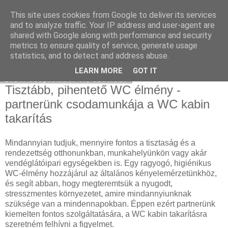
This site uses cookies from Google to deliver its services
Használt Tesla
and to analyze traffic. Your IP address and user-agent are
shared with Google along with performance and security
metrics to ensure quality of service, generate usage
statistics, and to detect and address abuse.
▼
LEARN MORE
GOT IT
2024. szeptember 7., szombat
Tisztább, pihentető WC élmény -
partnerünk csodamunkája a WC kabin
takarítás
Mindannyian tudjuk, mennyire fontos a tisztaság és a
rendezettség otthonunkban, munkahelyünkön vagy akár
vendéglátóipari egységekben is. Egy ragyogó, higiénikus
WC-élmény hozzájárul az általános kényelemérzetünkhöz,
és segít abban, hogy megteremtsük a nyugodt,
stresszmentes környezetet, amire mindannyiunknak
szüksége van a mindennapokban. Éppen ezért partnerünk
kiemelten fontos szolgáltatására, a WC kabin takarításra
szeretném felhívni a figyelmet.