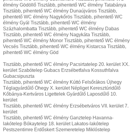
élmény Gödöllő Tisztább, pihentető WC élmény Tatabánya
Tisztább, pihentető WC élmény Dunaújváros Tisztább,
pihentető WC élmény Nagykőrös Tisztább, pihentető WC
élmény Gyál Tisztább, pihentető WC élmény
Százhalombatta Tisztább, pihentető WC élmény Dabas
Tisztább, pihentető WC élmény Nagykáta Tisztább,
pihentető WC élmény Monor Tisztább, pihentető WC élmény
Vecsés Tisztább, pihentető WC élmény Kistarcsa Tisztább,
pihentető WC élmény Göd
Tisztább, pihentető WC élmény Pacsirtatelep 20. kerület XX.
kerület Szabótelep Gubacs Erzsébetfalva Kossuthfalva
Gubacsipuszta
Tisztább, pihentető WC élmény Kúttó Felsőrákos Újhegy
Téglagyárdűlő Óhegy X. kerület Népliget Keresztúridűlő
Kőbánya-Kertváros Ligettelek Gyárdűlő Laposdűlő 10.
kerület
Tisztább, pihentető WC élmény Erzsébetváros VII. kerület 7.
kerület
Tisztább, pihentető WC élmény Ganztelep Havanna-
lakótelep Bókaytelep 18. kerület Lakatos-lakótelep
Pestszentimre Erdőskert Szemeretelep Miklóstelep