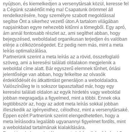
nyújtson, és kiemelkedjen a versenytársak közül, keresse fel
a Cégünk szakértőit még ma! Csapatunk örömmel áll
rendelkezésére, hogy személyre szabott megoldással
segítse Önt a sikerhez vezető úton.A tartalom világában
napjainkban egyre nehezebb kitűnni a tömegből. Egy apró,
ám annál fontosabb részlet az, ami segíthet abban, hogy
bejegyzésed, weboldalad organikusan terjedjen és valóban
elérje a célközönségedet. Ez pedig nem más, mint a meta
leírás optimalizálása.
Partnerünk szerint a meta leírás az a rövid, összefoglaló
szöveg, ami a keresési találati oldalakon megjelenik a
weboldal címe alatt. Bár egyszerű elemnek tűnhet, óriási
jelentősége van abban, hogy felkeltse az olvasók
érdeklődését és átkattintást generáljon a weboldaladra.
Valószínűleg te is sokszor tapasztaltad már, hogy egy
keresési találati oldalon az egyik hirdetés vagy weboldal
jobban megragadja a figyelmed, mint a többi. Ennek oka
legtöbbször az, hogy az adott meta leírás sokkal jobban
illeszkedik az igényeidhez, célodhoz, mint a versenytársaké.
Éppen ezért Partnerünk szerint elengedhetetlen, hogy a
meta leírásodra legalább ugyanannyi figyelmet fordíts, mint
a weboldalad tartalmának kialakítására.