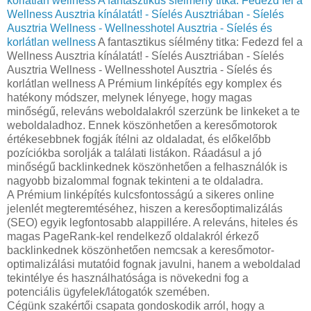
korlátlan wellness
A fantasztikus síélmény titka: Fedezd fel a
Wellness Ausztria kínálatát! - Síelés Ausztriában - Síelés
Ausztria Wellness - Wellnesshotel Ausztria - Síelés és
korlátlan wellness
A fantasztikus síélmény titka: Fedezd fel a
Wellness Ausztria kínálatát! - Síelés Ausztriában - Síelés
Ausztria Wellness - Wellnesshotel Ausztria - Síelés és
korlátlan wellness A Prémium linképítés egy komplex és
hatékony módszer, melynek lényege, hogy magas
minőségű, releváns weboldalakról szerzünk be linkeket a te
weboldaladhoz. Ennek köszönhetően a keresőmotorok
értékesebbnek fogják ítélni az oldaladat, és előkelőbb
pozíciókba sorolják a találati listákon. Ráadásul a jó
minőségű backlinkednek köszönhetően a felhasználók is
nagyobb bizalommal fognak tekinteni a te oldaladra.
A Prémium linképítés kulcsfontosságú a sikeres online
jelenlét megteremtéséhez, hiszen a keresőoptimalizálás
(SEO) egyik legfontosabb alappillére. A releváns, hiteles és
magas PageRank-kel rendelkező oldalakról érkező
backlinkednek köszönhetően nemcsak a keresőmotor-
optimalizálási mutatóid fognak javulni, hanem a weboldalad
tekintélye és használhatósága is növekedni fog a
potenciális ügyfelek/látogatók szemében.
Cégünk szakértői csapata gondoskodik arról, hogy a