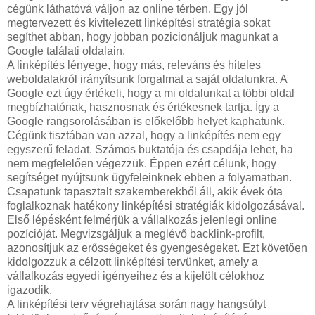
cégünk láthatóvá váljon az online térben. Egy jól
megtervezett és kivitelezett linképítési stratégia sokat
segíthet abban, hogy jobban pozicionáljuk magunkat a
Google találati oldalain.
A linképítés lényege, hogy más, releváns és hiteles
weboldalakról irányítsunk forgalmat a saját oldalunkra. A
Google ezt úgy értékeli, hogy a mi oldalunkat a többi oldal
megbízhatónak, hasznosnak és értékesnek tartja. Így a
Google rangsorolásában is előkelőbb helyet kaphatunk.
Cégünk tisztában van azzal, hogy a linképítés nem egy
egyszerű feladat. Számos buktatója és csapdája lehet, ha
nem megfelelően végezzük. Éppen ezért célunk, hogy
segítséget nyújtsunk ügyfeleinknek ebben a folyamatban.
Csapatunk tapasztalt szakemberekből áll, akik évek óta
foglalkoznak hatékony linképítési stratégiák kidolgozásával.
Első lépésként felmérjük a vállalkozás jelenlegi online
pozícióját. Megvizsgáljuk a meglévő backlink-profilt,
azonosítjuk az erősségeket és gyengeségeket. Ezt követően
kidolgozzuk a célzott linképítési tervünket, amely a
vállalkozás egyedi igényeihez és a kijelölt célokhoz
igazodik.
A linképítési terv végrehajtása során nagy hangsúlyt