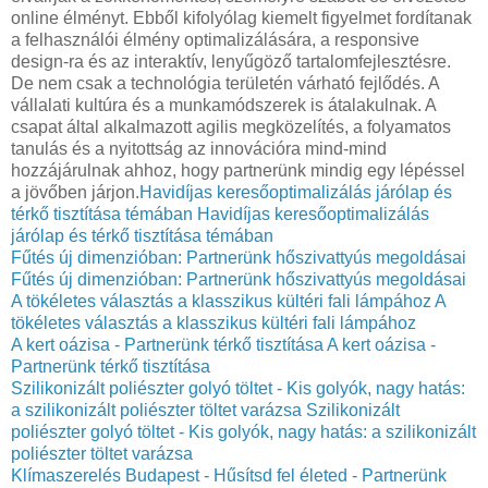
online élményt. Ebből kifolyólag kiemelt figyelmet fordítanak
a felhasználói élmény optimalizálására, a responsive
design-ra és az interaktív, lenyűgöző tartalomfejlesztésre.
De nem csak a technológia területén várható fejlődés. A
vállalati kultúra és a munkamódszerek is átalakulnak. A
csapat által alkalmazott agilis megközelítés, a folyamatos
tanulás és a nyitottság az innovációra mind-mind
hozzájárulnak ahhoz, hogy partnerünk mindig egy lépéssel
a jövőben járjon.
Havidíjas keresőoptimalizálás járólap és
térkő tisztítása témában
Havidíjas keresőoptimalizálás
járólap és térkő tisztítása témában
Fűtés új dimenzióban: Partnerünk hőszivattyús megoldásai
Fűtés új dimenzióban: Partnerünk hőszivattyús megoldásai
A tökéletes választás a klasszikus kültéri fali lámpához
A
tökéletes választás a klasszikus kültéri fali lámpához
A kert oázisa - Partnerünk térkő tisztítása
A kert oázisa -
Partnerünk térkő tisztítása
Szilikonizált poliészter golyó töltet - Kis golyók, nagy hatás:
a szilikonizált poliészter töltet varázsa
Szilikonizált
poliészter golyó töltet - Kis golyók, nagy hatás: a szilikonizált
poliészter töltet varázsa
Klímaszerelés Budapest - Hűsítsd fel életed - Partnerünk