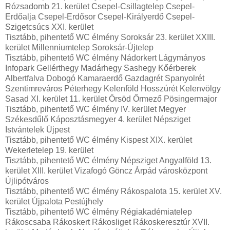
Rózsadomb 21. kerület Csepel-Csillagtelep Csepel-
Erdőalja Csepel-Erdősor Csepel-Királyerdő Csepel-
Szigetcsúcs XXI. kerület
Tisztább, pihentető WC élmény Soroksár 23. kerület XXIII.
kerület Millenniumtelep Soroksár-Újtelep
Tisztább, pihentető WC élmény Nádorkert Lágymányos
Infopark Gellérthegy Madárhegy Sashegy Kőérberek
Albertfalva Dobogó Kamaraerdő Gazdagrét Spanyolrét
Szentimreváros Péterhegy Kelenföld Hosszúrét Kelenvölgy
Sasad XI. kerület 11. kerület Örsöd Őrmező Pösingermajor
Tisztább, pihentető WC élmény IV. kerület Megyer
Székesdűlő Káposztásmegyer 4. kerület Népsziget
Istvántelek Újpest
Tisztább, pihentető WC élmény Kispest XIX. kerület
Wekerletelep 19. kerület
Tisztább, pihentető WC élmény Népsziget Angyalföld 13.
kerület XIII. kerület Vizafogó Göncz Árpád városközpont
Újlipótváros
Tisztább, pihentető WC élmény Rákospalota 15. kerület XV.
kerület Újpalota Pestújhely
Tisztább, pihentető WC élmény Régiakadémiatelep
Rákoscsaba Rákoskert Rákosliget Rákoskeresztúr XVII.