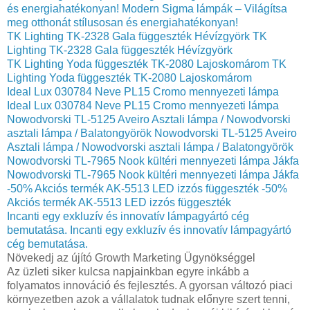
és energiahatékonyan!
Modern Sigma lámpák – Világítsa
meg otthonát stílusosan és energiahatékonyan!
TK Lighting TK-2328 Gala függeszték Hévízgyörk
TK
Lighting TK-2328 Gala függeszték Hévízgyörk
TK Lighting Yoda függeszték TK-2080 Lajoskomárom
TK
Lighting Yoda függeszték TK-2080 Lajoskomárom
Ideal Lux 030784 Neve PL15 Cromo mennyezeti lámpa
Ideal Lux 030784 Neve PL15 Cromo mennyezeti lámpa
Nowodvorski TL-5125 Aveiro Asztali lámpa / Nowodvorski
asztali lámpa / Balatongyörök
Nowodvorski TL-5125 Aveiro
Asztali lámpa / Nowodvorski asztali lámpa / Balatongyörök
Nowodvorski TL-7965 Nook kültéri mennyezeti lámpa Jákfa
Nowodvorski TL-7965 Nook kültéri mennyezeti lámpa Jákfa
-50% Akciós termék AK-5513 LED izzós függeszték
-50%
Akciós termék AK-5513 LED izzós függeszték
Incanti egy exkluzív és innovatív lámpagyártó cég
bemutatása.
Incanti egy exkluzív és innovatív lámpagyártó
cég bemutatása.
Növekedj az újító Growth Marketing Ügynökséggel
Az üzleti siker kulcsa napjainkban egyre inkább a
folyamatos innováció és fejlesztés. A gyorsan változó piaci
környezetben azok a vállalatok tudnak előnyre szert tenni,