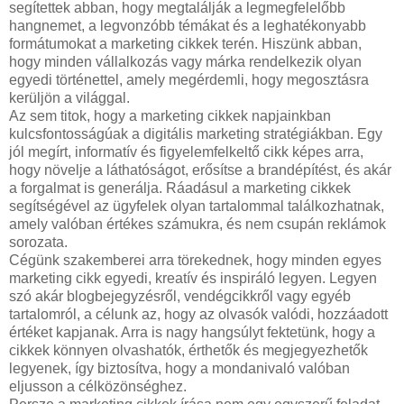
segítettek abban, hogy megtalálják a legmegfelelőbb
hangnemet, a legvonzóbb témákat és a leghatékonyabb
formátumokat a marketing cikkek terén. Hiszünk abban,
hogy minden vállalkozás vagy márka rendelkezik olyan
egyedi történettel, amely megérdemli, hogy megosztásra
kerüljön a világgal.
Az sem titok, hogy a marketing cikkek napjainkban
kulcsfontosságúak a digitális marketing stratégiákban. Egy
jól megírt, informatív és figyelemfelkeltő cikk képes arra,
hogy növelje a láthatóságot, erősítse a brandépítést, és akár
a forgalmat is generálja. Ráadásul a marketing cikkek
segítségével az ügyfelek olyan tartalommal találkozhatnak,
amely valóban értékes számukra, és nem csupán reklámok
sorozata.
Cégünk szakemberei arra törekednek, hogy minden egyes
marketing cikk egyedi, kreatív és inspiráló legyen. Legyen
szó akár blogbejegyzésről, vendégcikkről vagy egyéb
tartalomról, a célunk az, hogy az olvasók valódi, hozzáadott
értéket kapjanak. Arra is nagy hangsúlyt fektetünk, hogy a
cikkek könnyen olvashatók, érthetők és megjegyezhetők
legyenek, így biztosítva, hogy a mondanivaló valóban
eljusson a célközönséghez.