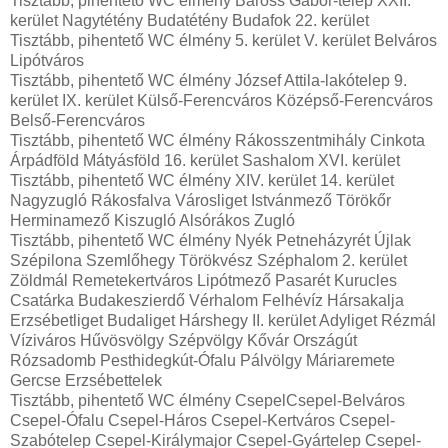
Tisztább, pihentető WC élmény Baross Gábor-telep XXII.
kerület Nagytétény Budatétény Budafok 22. kerület
Tisztább, pihentető WC élmény 5. kerület V. kerület Belváros
Lipótváros
Tisztább, pihentető WC élmény József Attila-lakótelep 9.
kerület IX. kerület Külső-Ferencváros Középső-Ferencváros
Belső-Ferencváros
Tisztább, pihentető WC élmény Rákosszentmihály Cinkota
Árpádföld Mátyásföld 16. kerület Sashalom XVI. kerület
Tisztább, pihentető WC élmény XIV. kerület 14. kerület
Nagyzugló Rákosfalva Városliget Istvánmező Törökőr
Herminamező Kiszugló Alsórákos Zugló
Tisztább, pihentető WC élmény Nyék Petneházyrét Újlak
Szépilona Szemlőhegy Törökvész Széphalom 2. kerület
Zöldmál Remetekertváros Lipótmező Pasarét Kurucles
Csatárka Budakeszierdő Vérhalom Felhévíz Hársakalja
Erzsébetliget Budaliget Hárshegy II. kerület Adyliget Rézmál
Víziváros Hűvösvölgy Szépvölgy Kővár Országút
Rózsadomb Pesthidegkút-Ófalu Pálvölgy Máriaremete
Gercse Erzsébettelek
Tisztább, pihentető WC élmény CsepelCsepel-Belváros
Csepel-Ófalu Csepel-Háros Csepel-Kertváros Csepel-
Szabótelep Csepel-Királymajor Csepel-Gyártelep Csepel-