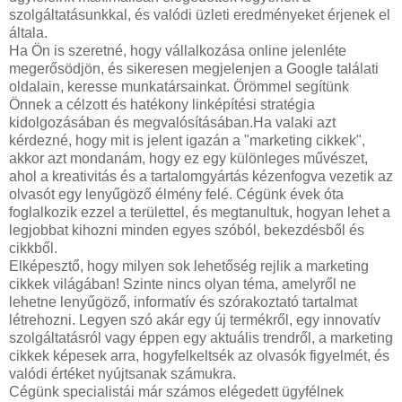
szolgáltatásunkkal, és valódi üzleti eredményeket érjenek el
általa.
Ha Ön is szeretné, hogy vállalkozása online jelenléte
megerősödjön, és sikeresen megjelenjen a Google találati
oldalain, keresse munkatársainkat. Örömmel segítünk
Önnek a célzott és hatékony linképítési stratégia
kidolgozásában és megvalósításában.Ha valaki azt
kérdezné, hogy mit is jelent igazán a "marketing cikkek",
akkor azt mondanám, hogy ez egy különleges művészet,
ahol a kreativitás és a tartalomgyártás kézenfogva vezetik az
olvasót egy lenyűgöző élmény felé. Cégünk évek óta
foglalkozik ezzel a területtel, és megtanultuk, hogyan lehet a
legjobbat kihozni minden egyes szóból, bekezdésből és
cikkből.
Elképesztő, hogy milyen sok lehetőség rejlik a marketing
cikkek világában! Szinte nincs olyan téma, amelyről ne
lehetne lenyűgöző, informatív és szórakoztató tartalmat
létrehozni. Legyen szó akár egy új termékről, egy innovatív
szolgáltatásról vagy éppen egy aktuális trendről, a marketing
cikkek képesek arra, hogyfelkeltsék az olvasók figyelmét, és
valódi értéket nyújtsanak számukra.
Cégünk specialistái már számos elégedett ügyfélnek