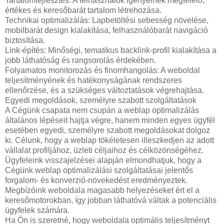
Tartalomfejlesztés: A felhasználók igényeinek megfelelő,
értékes és keresőbarát tartalom létrehozása.
Technikai optimalizálás: Lapbetöltési sebesség növelése,
mobilbarát design kialakítása, felhasználóbarát navigáció
biztosítása.
Link-építés: Minőségi, tematikus backlink-profil kialakítása a
jobb láthatóság és rangsorolás érdekében.
Folyamatos monitorozás és finomhangolás: A weboldal
teljesítményének és hatékonyságának rendszeres
ellenőrzése, és a szükséges változtatások végrehajtása.
Egyedi megoldások, személyre szabott szolgáltatások
A Cégünk csapata nem csupán a weblap optimalizálás
általános lépéseit hajtja végre, hanem minden egyes ügyfél
esetében egyedi, személyre szabott megoldásokat dolgoz
ki. Célunk, hogy a weblap tökéletesen illeszkedjen az adott
vállalat profiljához, üzleti céljaihoz és célközönségéhez.
Ügyfeleink visszajelzései alapján elmondhatjuk, hogy a
Cégünk weblap optimalizálási szolgáltatásai jelentős
forgalom- és konverzió-növekedést eredményeztek.
Megbízóink weboldala magasabb helyezéseket ért el a
keresőmotorokban, így jobban láthatóvá váltak a potenciális
ügyfelek számára.
Ha Ön is szeretné, hogy weboldala optimális teljesítményt