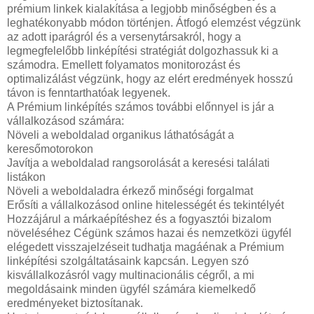
prémium linkek kialakítása a legjobb minőségben és a
leghatékonyabb módon történjen. Átfogó elemzést végzünk
az adott iparágról és a versenytársakról, hogy a
legmegfelelőbb linképítési stratégiát dolgozhassuk ki a
számodra. Emellett folyamatos monitorozást és
optimalizálást végzünk, hogy az elért eredmények hosszú
távon is fenntarthatóak legyenek.
A Prémium linképítés számos további előnnyel is jár a
vállalkozásod számára:
Növeli a weboldalad organikus láthatóságát a
keresőmotorokon
Javítja a weboldalad rangsorolását a keresési találati
listákon
Növeli a weboldaladra érkező minőségi forgalmat
Erősíti a vállalkozásod online hitelességét és tekintélyét
Hozzájárul a márkaépítéshez és a fogyasztói bizalom
növeléséhez Cégünk számos hazai és nemzetközi ügyfél
elégedett visszajelzéseit tudhatja magáénak a Prémium
linképítési szolgáltatásaink kapcsán. Legyen szó
kisvállalkozásról vagy multinacionális cégről, a mi
megoldásaink minden ügyfél számára kiemelkedő
eredményeket biztosítanak.