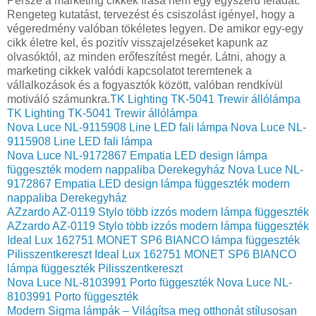
Persze a marketing cikkek írása nem egy egyszerű feladat.
Rengeteg kutatást, tervezést és csiszolást igényel, hogy a
végeredmény valóban tökéletes legyen. De amikor egy-egy
cikk életre kel, és pozitív visszajelzéseket kapunk az
olvasóktól, az minden erőfeszítést megér. Látni, ahogy a
marketing cikkek valódi kapcsolatot teremtenek a
vállalkozások és a fogyasztók között, valóban rendkívül
motiváló számunkra.
TK Lighting TK-5041 Trewir állólámpa
TK Lighting TK-5041 Trewir állólámpa
Nova Luce NL-9115908 Line LED fali lámpa
Nova Luce NL-
9115908 Line LED fali lámpa
Nova Luce NL-9172867 Empatia LED design lámpa
függeszték modern nappaliba Derekegyház
Nova Luce NL-
9172867 Empatia LED design lámpa függeszték modern
nappaliba Derekegyház
AZzardo AZ-0119 Stylo több izzós modern lámpa függeszték
AZzardo AZ-0119 Stylo több izzós modern lámpa függeszték
Ideal Lux 162751 MONET SP6 BIANCO lámpa függeszték
Pilisszentkereszt
Ideal Lux 162751 MONET SP6 BIANCO
lámpa függeszték Pilisszentkereszt
Nova Luce NL-8103991 Porto függeszték
Nova Luce NL-
8103991 Porto függeszték
Modern Sigma lámpák – Világítsa meg otthonát stílusosan