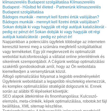
klímaszerelés Budapest szolgáltatása
Klímaszerelés
Budapest - Hűsítsd fel életed - Partnerünk klímaszerelés
Budapest szolgáltatása
Bádogos munkák - mennyit kell fizetni értük valójában?
Bádogos munkák - mennyit kell fizetni értük valójában?
Sokan dobják ki vagy hagyják ott régi autójuk katalizátorát -
pedig ez pénzt ér!
Sokan dobják ki vagy hagyják ott régi
autójuk katalizátorát - pedig ez pénzt ér!
Napjainkban a potenciális ügyfelek többsége az interneten
keresztül keresi meg a számára megfelelő szolgáltatókat
vagy termékeket. Egy jól megtervezett és optimalizált
weboldal kulcsfontosságú a vállalat online jelenlétének és
sikerének szempontjából. A Cégünk weblap optimalizálási
szakértői gondoskodnak arról, hogy az Ön weboldala
kiemelkedjen a versenytársak közül.
Átfogó optimalizálási folyamat a legjobb eredményekért
Ügyfeleink weboldalait a legapróbb részletekig elemezzük,
és komplex optimalizálási stratégiát dolgozunk ki. Ennek
során az alábbi fő lépéseket követjük:
SEO alapok áttekintése és finomhangolása: Kulcsszó-
elemzés, meta-címkék, képek optimalizálása, robotok.txt fájl
beállítása, XML sitemap készítése.