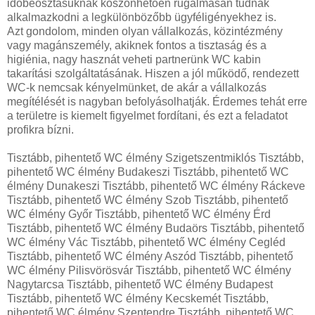
időbeosztásuknak köszönhetően rugalmasan tudnak
alkalmazkodni a legkülönbözőbb ügyféligényekhez is.
Azt gondolom, minden olyan vállalkozás, közintézmény
vagy magánszemély, akiknek fontos a tisztaság és a
higiénia, nagy hasznát veheti partnerünk WC kabin
takarítási szolgáltatásának. Hiszen a jól működő, rendezett
WC-k nemcsak kényelmünket, de akár a vállalkozás
megítélését is nagyban befolyásolhatják. Érdemes tehát erre
a területre is kiemelt figyelmet fordítani, és ezt a feladatot
profikra bízni.
Tisztább, pihentető WC élmény Szigetszentmiklós Tisztább,
pihentető WC élmény Budakeszi Tisztább, pihentető WC
élmény Dunakeszi Tisztább, pihentető WC élmény Ráckeve
Tisztább, pihentető WC élmény Szob Tisztább, pihentető
WC élmény Győr Tisztább, pihentető WC élmény Érd
Tisztább, pihentető WC élmény Budaörs Tisztább, pihentető
WC élmény Vác Tisztább, pihentető WC élmény Cegléd
Tisztább, pihentető WC élmény Aszód Tisztább, pihentető
WC élmény Pilisvörösvár Tisztább, pihentető WC élmény
Nagytarcsa Tisztább, pihentető WC élmény Budapest
Tisztább, pihentető WC élmény Kecskemét Tisztább,
pihentető WC élmény Szentendre Tisztább, pihentető WC