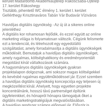
kerület Madárdomb Akadémiaújtelep Rákoscsaba-Újtelep
17. kerület Rákoshegy
Tisztább, pihentető WC élmény 1. kerület I. kerület
Gellérthegy Krisztinaváros Tabán Vár Budavár Víziváros
Havidíjas digitális ügynökség - Az új út a sikeres online
jelenléthez
A digitális kor rohamosan fejlődik, és ezzel együtt az online
marketing világa is folyamatosan változik. Cégünk felismerte
ezt a tendenciát, és létrehozott egy egyedülálló
szolgáltatást, amely forradalmasítja a digitális ügynökségek
működését. Bemutatjuk a havidíjas digitális ügynökséget,
amely rugalmas, költséghatékony és eredményorientált
megoldást kínál vállalkozások számára.
A hagyományos digitális ügynökségek gyakran
projektalapon dolgoznak, ami sokszor magas költségekkel
és kevésbé rugalmas együttműködéssel jár. Ezzel szemben
a havidíjas digitális ügynökség koncepciója egy teljesen új
megközelítést kínál. Ahelyett, hogy egyetlen projektre
koncentrálnánk, hosszú távú partnerséget építünk
ügyfeleinkkel, és hónapról hónapra támogatjuk őket a
digitális marketingstratégiájuk megvalósításában.
A havidíjas rendszer számos előnnyel jár. Először is,