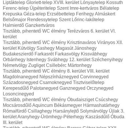
Liptáktelep Gloriett-telep XVIII. kerület Lónyaytelep Kossuth
Ferenc-telep Újpéteritelep Szent Imre-kertváros Bélatelep
Krepuska Géza-telep Erzsébettelep Ferihegy Almáskert
Belsőmajor Rendessytelep Szent Lőrinc-lakótelep
Halmierdő Ganzkertváros
Tisztább, pihentető WC élmény Terézváros 6. kerület VI.
kerület
Tisztább, pihentető WC élmény Krisztinaváros Virányos XII.
kerület Kútvölgy Sashegy Magasút Jánoshegy
Budakeszierdő Farkasrét Farkasvölgy Kissvábhegy
Orbánhegy Istenhegy Svábhegy 12. kerület Széchenyihegy
Németvölgy Zugliget Csillebérc Mártonhegy
Tisztább, pihentető WC élmény 8. kerület VIII. kerület
Magdolnanegyed Népszínháznegyed Corvinnegyed
Századosnegyed Csarnoknegyed Tisztviselőtelep
Kerepesdűlő Palotanegyed Ganznegyed Orczynegyed
Losoncinegyed
Tisztább, pihentető WC élmény Óbudaisziget Csúcshegy
Mocsárosdűlő Aquincum Békásmegyer Hármashatárhegy
Rómaifürdő Csillaghegy Harsánylejtő Solymárvölgy Újlak 3.
kerület Aranyhegy-Ürömhegy-Péterhegy Kaszásdűlő Óbuda
III. kerület