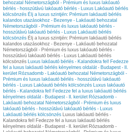
behozatal Németországból - Prémium és luxus lakóautó
bérlés - hosszútávú lakóautó bérlés - Luxus Lakóautó bérlés
kölcsönzés
Élj a luxus szintjén: Prémium lakóautó bérlés
kalandos utazásokhoz - Bezenye - Lakóautó behozatal
Németországból - Prémium és luxus lakóautó bérlés -
hosszútávú lakóautó bérlés - Luxus Lakóautó bérlés
kölcsönzés
Élj a luxus szintjén: Prémium lakóautó bérlés
kalandos utazásokhoz - Bezenye - Lakóautó behozatal
Németországból - Prémium és luxus lakóautó bérlés -
hosszútávú lakóautó bérlés - Luxus Lakóautó bérlés
kölcsönzés
Luxus lakóautó bérlés - Kalandokra fel! Fedezze
fel a luxus lakóautó bérlés kényelmes oldalát - Budapest - II.
kerület Rózsadomb - Lakóautó behozatal Németországból -
Prémium és luxus lakóautó bérlés - hosszútávú lakóautó
bérlés - Luxus Lakóautó bérlés kölcsönzés
Luxus lakóautó
bérlés - Kalandokra fel! Fedezze fel a luxus lakóautó bérlés
kényelmes oldalát - Budapest - II. kerület Rózsadomb -
Lakóautó behozatal Németországból - Prémium és luxus
lakóautó bérlés - hosszútávú lakóautó bérlés - Luxus
Lakóautó bérlés kölcsönzés
Luxus lakóautó bérlés -
Kalandokra fel! Fedezze fel a luxus lakóautó bérlés
kényelmes oldalát - Budapest - II. kerület Rózsadomb -