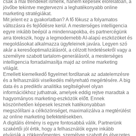
csak a mai trendeket ismerik, hanem képesek előrelátóan, a
jövőbe tekintve megtervezni a leghatékonyabb online
marketing stratégiákat.
Mit jelent ez a gyakorlatban? A fő fókusz a folyamatos
változásra és fejlődésre kerül. A mesterséges intelligencia
egyre inkább beépül a mindennapokba, és partnercégünk
arra törekszik, hogy a legmodernebb AI-alapú eszközöket és
megoldásokat alkalmazza ügyfeleinek javára. Legyen szó
akár a keresőoptimalizálásról, a célzott hirdetésekről vagy a
személyre szabott tartalom-generálásról, a mesterséges
intelligencia forradalmasítja majd az online marketing
világát.
Emellett kiemelkedő figyelmet fordítanak az adatelemzésre
és a felhasználói viselkedés mélyreható megértésére. A big
data és a prediktív analitika segítségével olyan
információkhoz juthatnak, amelyek eddig rejtve maradtak a
hagyományos marketing-eszközök előtt. Ennek
köszönhetően képesek lesznek hatékonyabban
megszólítani a célközönséget, maximalizálva a megtérülést
az online marketing befektetésekben.
A digitális élmény is egyre fontosabbá válik. Partnerünk
szakértői jól értik, hogy a felhasználók egyre inkább
elváirják a zökkenőmentes, személyre szabott és élvezetes