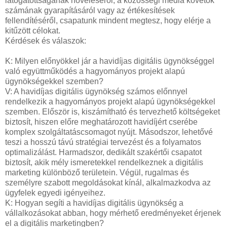
látogatottságának növeléséről, a közösségi média követők
számának gyarapításáról vagy az értékesítések
fellendítéséről, csapatunk mindent megtesz, hogy elérje a
kitűzött célokat.
Kérdések és válaszok:
K: Milyen előnyökkel jár a havidíjas digitális ügynökséggel
való együttműködés a hagyományos projekt alapú
ügynökségekkel szemben?
V: A havidíjas digitális ügynökség számos előnnyel
rendelkezik a hagyományos projekt alapú ügynökségekkel
szemben. Először is, kiszámítható és tervezhető költségeket
biztosít, hiszen előre meghatározott havidíjért cserébe
komplex szolgáltatáscsomagot nyújt. Másodszor, lehetővé
teszi a hosszú távú stratégiai tervezést és a folyamatos
optimalizálást. Harmadszor, dedikált szakértői csapatot
biztosít, akik mély ismeretekkel rendelkeznek a digitális
marketing különböző területein. Végül, rugalmas és
személyre szabott megoldásokat kínál, alkalmazkodva az
ügyfelek egyedi igényeihez.
K: Hogyan segíti a havidíjas digitális ügynökség a
vállalkozásokat abban, hogy mérhető eredményeket érjenek
el a digitális marketingben?