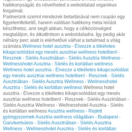
hatékonyságát, és növelheted a weboldalad organikus
forgalmát.
Partnerünk szerint mindezek betartásával nem csupán egy
figyelemfelkeltő, hanem valóban hatékony meta leírást
készíthetsz, ami segít abban, hogy a célközönséged
megtaláljon, és átkattintson a weboldaladra. Így pedig akár
néhány perc alatt is elérhetővé válhat a tartalmad a világ
számára.
Wellness hotel ausztria - Élvezze a tökéletes
kikapcsolódást egy mesés ausztriai wellness hotelben! -
Resznek - Síelés Ausztriában - Síelés Ausztria Wellness -
Wellnesshotel Ausztria - Síelés és korlátlan wellness
Wellness hotel ausztria - Élvezze a tökéletes kikapcsolódást
egy mesés ausztriai wellness hotelben! - Resznek - Síelés
Ausztriában - Síelés Ausztria Wellness - Wellnesshotel
Ausztria - Síelés és korlátlan wellness
Wellness hotel
ausztria - Élvezze a tökéletes kikapcsolódást egy mesés
ausztriai wellness hotelben! - Resznek - Síelés Ausztriában -
Síelés Ausztria Wellness - Wellnesshotel Ausztria - Síelés
és korlátlan wellness
Ausztria wellness - Rejtett
gyöngyszemek Ausztria wellness világában - Budapest -
Ganzkertváros - Síelés Ausztriában - Síelés Ausztria
Wellness - Wellnesshotel Ausztria - Síelés és korlátlan