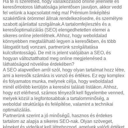
Ha te is szeretnéd, hogy vállalkozásod online jelenléte és
keresőmotoros láthatósága jelentősen javuljon, akkor vedd
fel velünk a kapcsolatot még ma! Prémium linképítési
szakértőink örömmel állnak rendelkezésedre, és személyre
szabott ajánlattal szolgálnak.A tartalomfejlesztés és a
keresőoptimalizálás (SEO) elengedhetetlen elemei a
sikeres online jelenlétnek. Ahhoz, hogy weboldalad
könnyebben megtalálható legyen a keresőkben, és több
látogatót tudj vonzani, partnerünk szolgáltatása
kulcsfontosságú. De mit is jelent valójában a SEO, és
hogyan változtatthatod meg online megjelenésed a
láthatóságod növelése érdekében?
A SEO alapvetően arról szól, hogy olyan tartalmat hozz létre,
ami a keresők számára is vonzó és értékes. Ez egy komplex
és folyamatos munka, melynek célja, hogy weboldalad
minél előrébb kerüljön a keresési találati listákon. Ahhoz,
hogy ezt elérhesd, számos tényezőt kell figyelembe venned,
melyek közül a legfontosabbak a tartalomminőség, a
weboldal struktúrája és felépítése, valamint a technikai
optimalizálás.
Partnerünk szerint a jó minőségű, hasznos és érdekes
tartalom az alapja a sikeres SEO-nak. Olyan szöveget,
képeket és videókat kell létrehoznod, amelyek valódi értéket