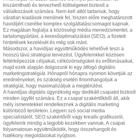
kiszámítható és tervezhető költségeket biztosít a
vállalkozások számára. Nem kell attól tartaniuk, hogy
váratlan kiadások merülnek fel, hiszen előre meghatározott
havidíjért cserébe komplex szolgáltatáscsomagot kapnak.
Ez magában foglalja a közösségi média menedzsmentet, a
tartalomgyártást, a keresőoptimalizálást (SEO), a fizetett
hirdetések kezelését és még sok mást.
Másodszor, a havidíjas együttműködés lehetővé teszi a
hosszú távú stratégiai tervezést. Ügyfeleinkkel közösen
feltérképezzük céljaikat, célközönségüket és erőforrásaikat,
majd ezek alapján dolgozunk ki egy átfogó digitális
marketingstratégiát. Hónapról hónapra nyomon követjük az
eredményeket, és szükség esetén finomhangoljuk a
stratégiát, hogy maximalizáljuk a megtérülést.
A havidíjas digitális ügynökség egy dedikált csapatot biztosít
minden ügyfél számára. Ez a csapat szakértőkből áll, akik
mély ismeretekkel rendelkeznek a digitális marketing
különböző területein. Legyen szó social media
specialistáról, SEO szakértőről vagy kreatív grafikusról,
ügyfeleink mindig a legjobb kezekben vannak. A csapat
folyamatosan együttműködik, hogy összehangolt és
hatékony megoldásokat nyújtson.