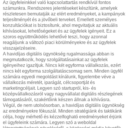
Az ügyfeleinkkel való kapcsolattartás rendkívül fontos
számunkra. Rendszeres jelentéseket készítünk, amelyek
részletesen bemutatják az elért eredményeket, a kampányok
teljesítményét és a jövőbeli terveket. Emellett személyes
konzultációkat is biztosítunk, ahol megvitatjuk az aktuális
kihívásokat, lehetőségeket és az ügyfelek igényeit. Ez a
szoros együttműködés lehetővé teszi, hogy azonnal
reagáljunk a változó piaci körülményekre és az ügyfelek
visszajelzéseire.
A havidíjas digitális ügynökség rugalmassága abban is
megmutatkozik, hogy szolgáltatásainkat az ügyfelek
igényeihez igazítjuk. Nincs két egyforma vállalkozás, ezért
nincs két egyforma szolgáltatáscsomag sem. Minden ügyfél
számára egyedi megoldást kínálunk, figyelembe véve a
vállalkozás méretét, iparágát, célcsoportját és
marketingcéljait. Legyen szó startupról, kis- és
középvállalkozásról vagy nagyvállalat digitális részlegének
támogatásáról, szakértőink készen állnak a kihívásra.
Végül, de nem utolsósorban, a havidíjas digitális ügynökség
az eredményekre fókuszál. Minden stratégiánk és taktikánk
célja, hogy mérhető és kézzelfogható eredményeket érjünk
el ügyfeleink számára. Legyen szó a weboldal