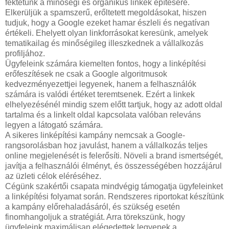
fektetünk a minőségi és organikus linkek építésére.
Elkerüljük a spamszerű, erőltetett megoldásokat, hiszen
tudjuk, hogy a Google ezeket hamar észleli és negatívan
értékeli. Ehelyett olyan linkforrásokat keresünk, amelyek
tematikailag és minőségileg illeszkednek a vállalkozás
profiljához.
Ügyfeleink számára kiemelten fontos, hogy a linképítési
erőfeszítések ne csak a Google algoritmusok
kedvezményezettjei legyenek, hanem a felhasználók
számára is valódi értéket teremtsenek. Ezért a linkek
elhelyezésénél mindig szem előtt tartjuk, hogy az adott oldal
tartalma és a linkelt oldal kapcsolata valóban releváns
legyen a látogató számára.
A sikeres linképítési kampány nemcsak a Google-
rangsorolásban hoz javulást, hanem a vállalkozás teljes
online megjelenését is felerősíti. Növeli a brand ismertségét,
javítja a felhasználói élményt, és összességében hozzájárul
az üzleti célok eléréséhez.
Cégünk szakértői csapata mindvégig támogatja ügyfeleinket
a linképítési folyamat során. Rendszeres riportokat készítünk
a kampány előrehaladásáról, és szükség esetén
finomhangoljuk a stratégiát. Arra törekszünk, hogy
ügyfeleink maximálisan elégedettek legyenek a