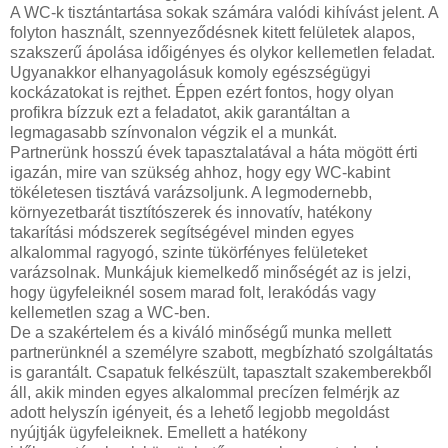
A WC-k tisztántartása sokak számára valódi kihívást jelent. A
folyton használt, szennyeződésnek kitett felületek alapos,
szakszerű ápolása időigényes és olykor kellemetlen feladat.
Ugyanakkor elhanyagolásuk komoly egészségügyi
kockázatokat is rejthet. Éppen ezért fontos, hogy olyan
profikra bízzuk ezt a feladatot, akik garantáltan a
legmagasabb színvonalon végzik el a munkát.
Partnerünk hosszú évek tapasztalatával a háta mögött érti
igazán, mire van szükség ahhoz, hogy egy WC-kabint
tökéletesen tisztává varázsoljunk. A legmodernebb,
környezetbarát tisztítószerek és innovatív, hatékony
takarítási módszerek segítségével minden egyes
alkalommal ragyogó, szinte tükörfényes felületeket
varázsolnak. Munkájuk kiemelkedő minőségét az is jelzi,
hogy ügyfeleiknél sosem marad folt, lerakódás vagy
kellemetlen szag a WC-ben.
De a szakértelem és a kiváló minőségű munka mellett
partnerünknél a személyre szabott, megbízható szolgáltatás
is garantált. Csapatuk felkészült, tapasztalt szakemberekből
áll, akik minden egyes alkalommal precízen felmérjk az
adott helyszín igényeit, és a lehető legjobb megoldást
nyújtják ügyfeleiknek. Emellett a hatékony