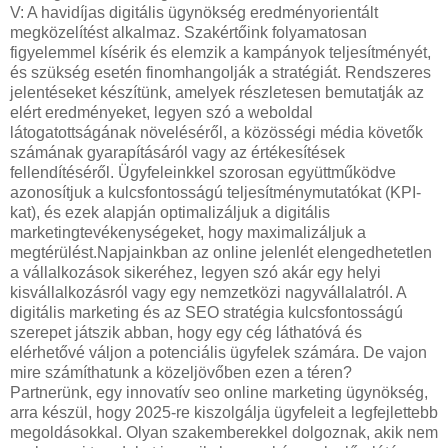
V: A havidíjas digitális ügynökség eredményorientált
megközelítést alkalmaz. Szakértőink folyamatosan
figyelemmel kísérik és elemzik a kampányok teljesítményét,
és szükség esetén finomhangolják a stratégiát. Rendszeres
jelentéseket készítünk, amelyek részletesen bemutatják az
elért eredményeket, legyen szó a weboldal
látogatottságának növeléséről, a közösségi média követők
számának gyarapításáról vagy az értékesítések
fellendítéséről. Ügyfeleinkkel szorosan együttműködve
azonosítjuk a kulcsfontosságú teljesítménymutatókat (KPI-
kat), és ezek alapján optimalizáljuk a digitális
marketingtevékenységeket, hogy maximalizáljuk a
megtérülést.Napjainkban az online jelenlét elengedhetetlen
a vállalkozások sikeréhez, legyen szó akár egy helyi
kisvállalkozásról vagy egy nemzetközi nagyvállalatról. A
digitális marketing és az SEO stratégia kulcsfontosságú
szerepet játszik abban, hogy egy cég láthatóvá és
elérhetővé váljon a potenciális ügyfelek számára. De vajon
mire számíthatunk a közeljövőben ezen a téren?
Partnerünk, egy innovatív seo online marketing ügynökség,
arra készül, hogy 2025-re kiszolgálja ügyfeleit a legfejlettebb
megoldásokkal. Olyan szakemberekkel dolgoznak, akik nem