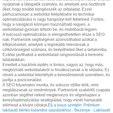
nyújtanak a látogatók számára, és amelyek arra ösztönzik
őket, hogy tovább böngésszék az oldaladat. Ezzel
párhuzamosan a weboldal felépítésére és technikai
optimalizálására is nagy hangsúlyt kell fektetned. Fontos,
hogy a navigáció könnyen használható legyen, a
weboldalad gyorsan töltsön be, és mobilbarát legyen.
A kulcsszó-optimalizálás is elengedhetetlen része a SEO-
nak. Partnerünk segítségével azonosíthatod azokat a
kifejezéseket, amelyek a leginkább relevánsak a
célközönséged számára, és beépítheted őket a tartalomba.
Ezáltal javíthatod a weboldalad rangsorolását a keresési
találatokban.
Emellett a backlink-építés is fontos, vagyis az, hogy más,
megbízható weboldalakról is hivatkozzanak a te oldadra. Ez
növeli a weboldal tekintélyét a keresőmotorok szemében, és
javítja a pozicionálást.
A SEO folyamatos munka, és sokszor időbe telik, mire
meglátszanak az eredmények. Partnerünk szakértői csapata
azonban segíthet neked megtervezni és végrehajtani a
keresőoptimalizálási stratégiádat, hogy minél hamarabb
elérhesd a kívánt célokat.
Élj a luxus szintjén: Prémium
lakóautó bérlés kalandos utazásokhoz - Bezenye - Lakóautó