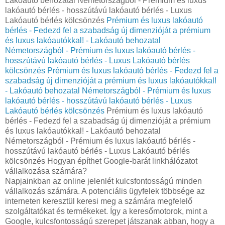
Lakóautó behozatal Németországból - Prémium és luxus
lakóautó bérlés - hosszútávú lakóautó bérlés - Luxus
Lakóautó bérlés kölcsönzés
Prémium és luxus lakóautó
bérlés - Fedezd fel a szabadság új dimenzióját a prémium
és luxus lakóautókkal! - Lakóautó behozatal
Németországból - Prémium és luxus lakóautó bérlés -
hosszútávú lakóautó bérlés - Luxus Lakóautó bérlés
kölcsönzés
Prémium és luxus lakóautó bérlés - Fedezd fel a
szabadság új dimenzióját a prémium és luxus lakóautókkal!
- Lakóautó behozatal Németországból - Prémium és luxus
lakóautó bérlés - hosszútávú lakóautó bérlés - Luxus
Lakóautó bérlés kölcsönzés
Prémium és luxus lakóautó
bérlés - Fedezd fel a szabadság új dimenzióját a prémium
és luxus lakóautókkal! - Lakóautó behozatal
Németországból - Prémium és luxus lakóautó bérlés -
hosszútávú lakóautó bérlés - Luxus Lakóautó bérlés
kölcsönzés Hogyan építhet Google-barát linkhálózatot
vállalkozása számára?
Napjainkban az online jelenlét kulcsfontosságú minden
vállalkozás számára. A potenciális ügyfelek többsége az
interneten keresztül keresi meg a számára megfelelő
szolgáltatókat és termékeket. Így a keresőmotorok, mint a
Google, kulcsfontosságú szerepet játszanak abban, hogy a