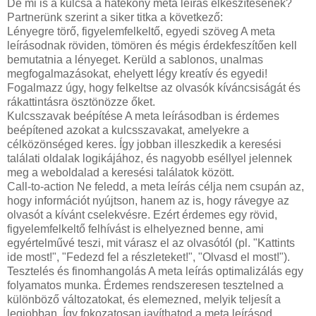
De mi is a kulcsa a hatékony meta leírás elkészítésének?
Partnerünk szerint a siker titka a következő:
Lényegre törő, figyelemfelkeltő, egyedi szöveg A meta
leírásodnak röviden, tömören és mégis érdekfeszítően kell
bemutatnia a lényeget. Kerüld a sablonos, unalmas
megfogalmazásokat, ehelyett légy kreatív és egyedi!
Fogalmazz úgy, hogy felkeltse az olvasók kíváncsiságát és
rákattintásra ösztönözze őket.
Kulcsszavak beépítése A meta leírásodban is érdemes
beépítened azokat a kulcsszavakat, amelyekre a
célközönséged keres. Így jobban illeszkedik a keresési
találati oldalak logikájához, és nagyobb eséllyel jelennek
meg a weboldalad a keresési találatok között.
Call-to-action Ne feledd, a meta leírás célja nem csupán az,
hogy információt nyújtson, hanem az is, hogy rávegye az
olvasót a kívánt cselekvésre. Ezért érdemes egy rövid,
figyelemfelkeltő felhívást is elhelyezned benne, ami
egyértelművé teszi, mit várasz el az olvasótól (pl. "Kattints
ide most!", "Fedezd fel a részleteket!", "Olvasd el most!").
Tesztelés és finomhangolás A meta leírás optimalizálás egy
folyamatos munka. Érdemes rendszeresen tesztelned a
különböző változatokat, és elemezned, melyik teljesít a
legjobban. Így fokozatosan javíthatod a meta leírásod