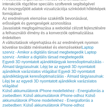
interakciók rögzítése speciális szoftverek segítségével
Az összegyűjtött adatok vizualizációja színkódolt hőtérképek
formájában
Az eredmények elemzése szakértők bevonásával,
erősségek és gyengeségek azonosítása
Javaslatok megfogalmazása a weboldal célzott fejlesztésére
a felhasználói élmény és a konverziók optimalizálása
érdekében
A változtatások végrehajtása és az eredmények nyomon
követése további mérésekkel és elemzésekkel
Laptop
szerviz - Amikor a digitális társad megbetegedik
Laptop
szerviz - Amikor a digitális társad megbetegedik
Egyedi 3D nyomtatott ajándéktárgyak keresőoptimalizálás -
Álmaid tárgyiasulnak: Lépj be az egyedi 3D nyomtatott
ajándékok varázslatos világába!
Egyedi 3D nyomtatott
ajándéktárgyak keresőoptimalizálás - Álmaid tárgyiasulnak:
Lépj be az egyedi 3D nyomtatott ajándékok varázslatos
világába!
Külső akkumulátorok iPhone modellekhez - Energiaforrás a
zsebedben: Külső akkumulátorok iPhone-odhoz
Külső
akkumulátorok iPhone modellekhez - Energiaforrás a
zsebedben: Külső akkumulátorok iPhone-odhoz