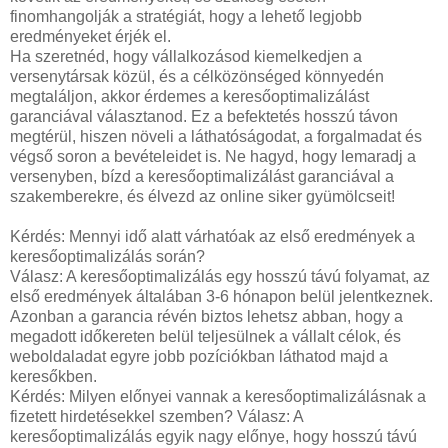
finomhangolják a stratégiát, hogy a lehető legjobb
eredményeket érjék el.
Ha szeretnéd, hogy vállalkozásod kiemelkedjen a
versenytársak közül, és a célközönséged könnyedén
megtaláljon, akkor érdemes a keresőoptimalizálást
garanciával választanod. Ez a befektetés hosszú távon
megtérül, hiszen növeli a láthatóságodat, a forgalmadat és
végső soron a bevételeidet is. Ne hagyd, hogy lemaradj a
versenyben, bízd a keresőoptimalizálást garanciával a
szakemberekre, és élvezd az online siker gyümölcseit!
Kérdés: Mennyi idő alatt várhatóak az első eredmények a
keresőoptimalizálás során?
Válasz: A keresőoptimalizálás egy hosszú távú folyamat, az
első eredmények általában 3-6 hónapon belül jelentkeznek.
Azonban a garancia révén biztos lehetsz abban, hogy a
megadott időkereten belül teljesülnek a vállalt célok, és
weboldaladat egyre jobb pozíciókban láthatod majd a
keresőkben.
Kérdés: Milyen előnyei vannak a keresőoptimalizálásnak a
fizetett hirdetésekkel szemben? Válasz: A
keresőoptimalizálás egyik nagy előnye, hogy hosszú távú