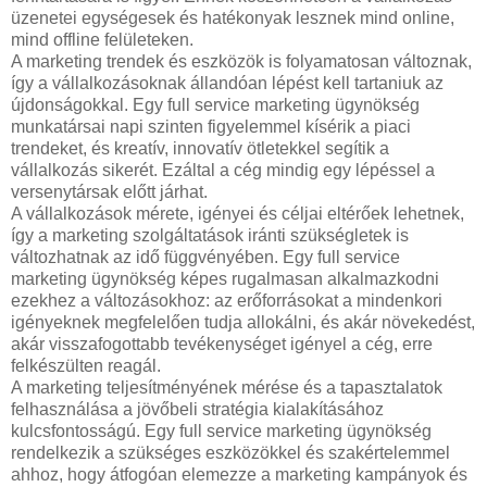
üzenetei egységesek és hatékonyak lesznek mind online,
mind offline felületeken.
A marketing trendek és eszközök is folyamatosan változnak,
így a vállalkozásoknak állandóan lépést kell tartaniuk az
újdonságokkal. Egy full service marketing ügynökség
munkatársai napi szinten figyelemmel kísérik a piaci
trendeket, és kreatív, innovatív ötletekkel segítik a
vállalkozás sikerét. Ezáltal a cég mindig egy lépéssel a
versenytársak előtt járhat.
A vállalkozások mérete, igényei és céljai eltérőek lehetnek,
így a marketing szolgáltatások iránti szükségletek is
változhatnak az idő függvényében. Egy full service
marketing ügynökség képes rugalmasan alkalmazkodni
ezekhez a változásokhoz: az erőforrásokat a mindenkori
igényeknek megfelelően tudja allokálni, és akár növekedést,
akár visszafogottabb tevékenységet igényel a cég, erre
felkészülten reagál.
A marketing teljesítményének mérése és a tapasztalatok
felhasználása a jövőbeli stratégia kialakításához
kulcsfontosságú. Egy full service marketing ügynökség
rendelkezik a szükséges eszközökkel és szakértelemmel
ahhoz, hogy átfogóan elemezze a marketing kampányok és