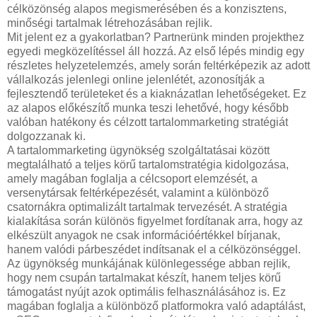
célközönség alapos megismerésében és a konzisztens,
minőségi tartalmak létrehozásában rejlik.
Mit jelent ez a gyakorlatban? Partnerünk minden projekthez
egyedi megközelítéssel áll hozzá. Az első lépés mindig egy
részletes helyzetelemzés, amely során feltérképezik az adott
vállalkozás jelenlegi online jelenlétét, azonosítják a
fejlesztendő területeket és a kiaknázatlan lehetőségeket. Ez
az alapos előkészítő munka teszi lehetővé, hogy később
valóban hatékony és célzott tartalommarketing stratégiát
dolgozzanak ki.
A tartalommarketing ügynökség szolgáltatásai között
megtalálható a teljes körű tartalomstratégia kidolgozása,
amely magában foglalja a célcsoport elemzését, a
versenytársak feltérképezését, valamint a különböző
csatornákra optimalizált tartalmak tervezését. A stratégia
kialakítása során különös figyelmet fordítanak arra, hogy az
elkészült anyagok ne csak információértékkel bírjanak,
hanem valódi párbeszédet indítsanak el a célközönséggel.
Az ügynökség munkájának különlegessége abban rejlik,
hogy nem csupán tartalmakat készít, hanem teljes körű
támogatást nyújt azok optimális felhasználásához is. Ez
magában foglalja a különböző platformokra való adaptálást,