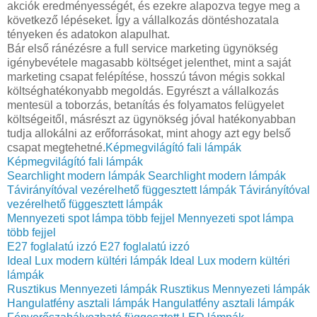
akciók eredményességét, és ezekre alapozva tegye meg a
következő lépéseket. Így a vállalkozás döntéshozatala
tényeken és adatokon alapulhat.
Bár első ránézésre a full service marketing ügynökség
igénybevétele magasabb költséget jelenthet, mint a saját
marketing csapat felépítése, hosszú távon mégis sokkal
költséghatékonyabb megoldás. Egyrészt a vállalkozás
mentesül a toborzás, betanítás és folyamatos felügyelet
költségeitől, másrészt az ügynökség jóval hatékonyabban
tudja allokálni az erőforrásokat, mint ahogy azt egy belső
csapat megtehetné.
Képmegvilágító fali lámpák
Képmegvilágító fali lámpák
Searchlight modern lámpák
Searchlight modern lámpák
Távirányítóval vezérelhető függesztett lámpák
Távirányítóval
vezérelhető függesztett lámpák
Mennyezeti spot lámpa több fejjel
Mennyezeti spot lámpa
több fejjel
E27 foglalatú izzó
E27 foglalatú izzó
Ideal Lux modern kültéri lámpák
Ideal Lux modern kültéri
lámpák
Rusztikus Mennyezeti lámpák
Rusztikus Mennyezeti lámpák
Hangulatfény asztali lámpák
Hangulatfény asztali lámpák