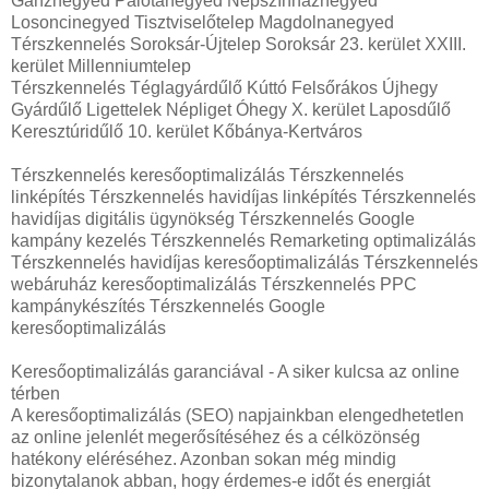
Ganznegyed Palotanegyed Népszínháznegyed
Losoncinegyed Tisztviselőtelep Magdolnanegyed
Térszkennelés Soroksár-Újtelep Soroksár 23. kerület XXIII.
kerület Millenniumtelep
Térszkennelés Téglagyárdűlő Kúttó Felsőrákos Újhegy
Gyárdűlő Ligettelek Népliget Óhegy X. kerület Laposdűlő
Keresztúridűlő 10. kerület Kőbánya-Kertváros
Térszkennelés keresőoptimalizálás Térszkennelés
linképítés Térszkennelés havidíjas linképítés Térszkennelés
havidíjas digitális ügynökség Térszkennelés Google
kampány kezelés Térszkennelés Remarketing optimalizálás
Térszkennelés havidíjas keresőoptimalizálás Térszkennelés
webáruház keresőoptimalizálás Térszkennelés PPC
kampánykészítés Térszkennelés Google
keresőoptimalizálás
Keresőoptimalizálás garanciával - A siker kulcsa az online
térben
A keresőoptimalizálás (SEO) napjainkban elengedhetetlen
az online jelenlét megerősítéséhez és a célközönség
hatékony eléréséhez. Azonban sokan még mindig
bizonytalanok abban, hogy érdemes-e időt és energiát