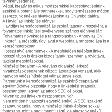
tevékenységéhez.
Végül, kreatív és etikus módszerekkel kapcsolatot építünk
ezekkel a potenciális partnerekkel, hogy természetes módon
szerezzünk értékes hivatkozásokat az Ön weboldalára.
A Havidíjas linképítés előnyei
Havidíjas keresőoptimalizálás szolgáltatásunk részeként, a
folyamatos linképítési tevékenység számos előnnyel jár:
Folyamatos növekedés a rangsorolásban - Ahogy az Ön
linkprofilja erősödik, úgy javul a weboldala rangsorolása is a
keresőmotorokban.
Hosszú távú eredmények - A megfelelően felépített linkek
hosszú távon is értéket biztosítanak, szemben a rövidtávú,
taktikai megoldásokkal.
Minőségi forgalom - A releváns oldalakról érkező
hivatkozások segítenek célzott látogatókat vonzani, akik
nagyobb valószínűséggel válnak ügyfelekké.
Partnerünk a keresőoptimalizálás szakértő csapatával
együttműködve biztosítja, hogy a linképítési stratégia
összhangban legyen az átfogó SEO célokkal.
Milyen típusú linkekre összpontosítunk?
Nem minden hivatkozás egyenlő értékű. A SEO szakértő
csapatunk tudja, hogy a minőségi linkek építése sokkal
fontosabb, mint a nagy mennyiségű, de alacsony értékű