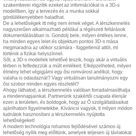
szakemberei rögzítik ezeket az információkat is a 3D-s
modellben, így a tervezés és a munka sokkal
gördülékenyebben haladhat.
De a lehetőségek itt még nem érnek véget. A térszkennelés
nagyszerűen alkalmazható például a régészeti feltárások
dokumentálásában is. Gondolj bele, milyen értékes lenne,
ha minden egyes lelet és objektum pontos 3D-s mása
megmaradna az utókor számára - függetlenül attól, mi
történik a fizikai helyszínnel.
Sőt, a 3D-s modellek lehetővé teszik, hogy akár a virtuális
térben is felfedezzük a múlt emlékeit. Elképzelheted, milyen
élmény lehet végigjárni egy ősi romvárost anélkül, hogy
valaha is odautaznál? Vagy virtuálisan tanulmányozni egy
ősi szobor minden egyes részletét?
Ahogy láthatod, a térszkennelés valóban forradalmasíthatja
a mindennapjainkat. Partnerünk szakértői csapata élenjár
ezen a területen, és boldogok, hogy az Ő szolgáltatásaikat
ajánlhatom figyelmetekbe. Kíváncsi vagyok, ti milyen módon
tudnátok hasznosítani a térszkennelés nyújtotta
lehetőségeket!
A modern technológia rohamos fejlődésével számos új
lehetőség nyílik meg előttünk, amelyek teljesen új távlatokat