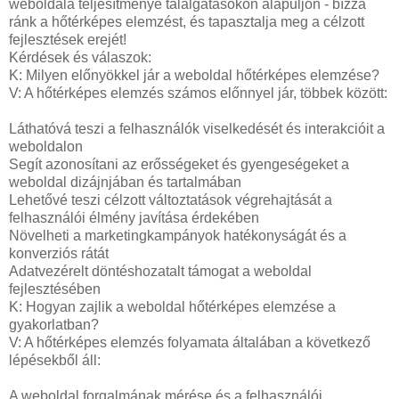
weboldala teljesítménye találgatásokon alapuljon - bízza
ránk a hőtérképes elemzést, és tapasztalja meg a célzott
fejlesztések erejét!
Kérdések és válaszok:
K: Milyen előnyökkel jár a weboldal hőtérképes elemzése?
V: A hőtérképes elemzés számos előnnyel jár, többek között:
Láthatóvá teszi a felhasználók viselkedését és interakcióit a
weboldalon
Segít azonosítani az erősségeket és gyengeségeket a
weboldal dizájnjában és tartalmában
Lehetővé teszi célzott változtatások végrehajtását a
felhasználói élmény javítása érdekében
Növelheti a marketingkampányok hatékonyságát és a
konverziós rátát
Adatvezérelt döntéshozatalt támogat a weboldal
fejlesztésében
K: Hogyan zajlik a weboldal hőtérképes elemzése a
gyakorlatban?
V: A hőtérképes elemzés folyamata általában a következő
lépésekből áll:
A weboldal forgalmának mérése és a felhasználói