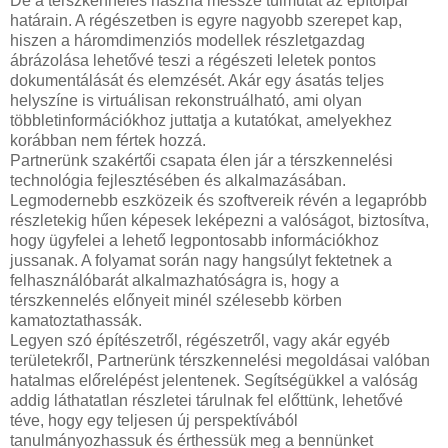
De a térszkennelés haszna messze túlmutat az építőipar
határain. A régészetben is egyre nagyobb szerepet kap,
hiszen a háromdimenziós modellek részletgazdag
ábrázolása lehetővé teszi a régészeti leletek pontos
dokumentálását és elemzését. Akár egy ásatás teljes
helyszíne is virtuálisan rekonstruálható, ami olyan
többletinformációkhoz juttatja a kutatókat, amelyekhez
korábban nem fértek hozzá.
Partnerünk szakértői csapata élen jár a térszkennelési
technológia fejlesztésében és alkalmazásában.
Legmodernebb eszközeik és szoftvereik révén a legapróbb
részletekig hűen képesek leképezni a valóságot, biztosítva,
hogy ügyfelei a lehető legpontosabb információkhoz
jussanak. A folyamat során nagy hangsúlyt fektetnek a
felhasználóbarát alkalmazhatóságra is, hogy a
térszkennelés előnyeit minél szélesebb körben
kamatoztathassák.
Legyen szó építészetről, régészetről, vagy akár egyéb
területekről, Partnerünk térszkennelési megoldásai valóban
hatalmas előrelépést jelentenek. Segítségükkel a valóság
addig láthatatlan részletei tárulnak fel előttünk, lehetővé
téve, hogy egy teljesen új perspektívából
tanulmányozhassuk és érthessük meg a bennünket