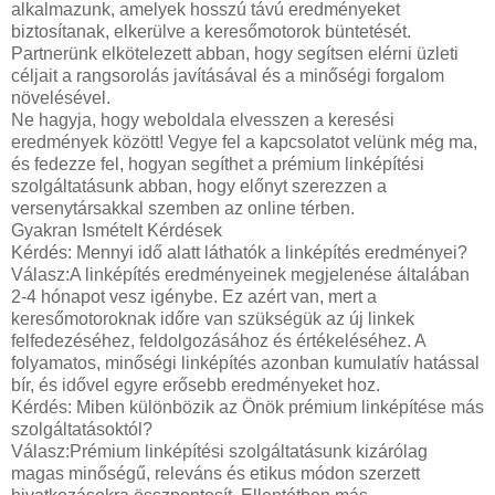
alkalmazunk, amelyek hosszú távú eredményeket
biztosítanak, elkerülve a keresőmotorok büntetését.
Partnerünk elkötelezett abban, hogy segítsen elérni üzleti
céljait a rangsorolás javításával és a minőségi forgalom
növelésével.
Ne hagyja, hogy weboldala elvesszen a keresési
eredmények között! Vegye fel a kapcsolatot velünk még ma,
és fedezze fel, hogyan segíthet a prémium linképítési
szolgáltatásunk abban, hogy előnyt szerezzen a
versenytársakkal szemben az online térben.
Gyakran Ismételt Kérdések
Kérdés: Mennyi idő alatt láthatók a linképítés eredményei?
Válasz:A linképítés eredményeinek megjelenése általában
2-4 hónapot vesz igénybe. Ez azért van, mert a
keresőmotoroknak időre van szükségük az új linkek
felfedezéséhez, feldolgozásához és értékeléséhez. A
folyamatos, minőségi linképítés azonban kumulatív hatással
bír, és idővel egyre erősebb eredményeket hoz.
Kérdés: Miben különbözik az Önök prémium linképítése más
szolgáltatásoktól?
Válasz:Prémium linképítési szolgáltatásunk kizárólag
magas minőségű, releváns és etikus módon szerzett