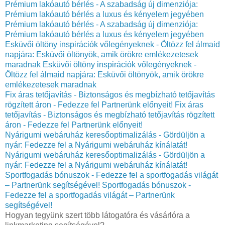
Prémium lakóautó bérlés - A szabadság új dimenziója:
Prémium lakóautó bérlés a luxus és kényelem jegyében
Prémium lakóautó bérlés - A szabadság új dimenziója:
Prémium lakóautó bérlés a luxus és kényelem jegyében
Esküvői öltöny inspirációk vőlegényeknek - Öltözz fel álmaid
napjára: Esküvői öltönyök, amik örökre emlékezetesek
maradnak
Esküvői öltöny inspirációk vőlegényeknek -
Öltözz fel álmaid napjára: Esküvői öltönyök, amik örökre
emlékezetesek maradnak
Fix áras tetőjavítás - Biztonságos és megbízható tetőjavítás
rögzített áron - Fedezze fel Partnerünk előnyeit!
Fix áras
tetőjavítás - Biztonságos és megbízható tetőjavítás rögzített
áron - Fedezze fel Partnerünk előnyeit!
Nyárigumi webáruház keresőoptimalizálás - Gördüljön a
nyár: Fedezze fel a Nyárigumi webáruház kínálatát!
Nyárigumi webáruház keresőoptimalizálás - Gördüljön a
nyár: Fedezze fel a Nyárigumi webáruház kínálatát!
Sportfogadás bónuszok - Fedezze fel a sportfogadás világát
– Partnerünk segítségével!
Sportfogadás bónuszok -
Fedezze fel a sportfogadás világát – Partnerünk
segítségével!
Hogyan tegyünk szert több látogatóra és vásárlóra a