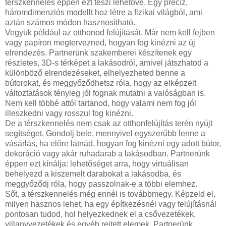
térszkennelés éppen ezt teszi lehetővé. Egy precíz,
háromdimenziós modellt hoz létre a fizikai világból, ami
aztán számos módon hasznosítható.
Vegyük például az otthonod felújítását. Már nem kell fejben
vagy papíron megtervezned, hogyan fog kinézni az új
elrendezés. Partnerünk szakemberei készítenek egy
részletes, 3D-s térképet a lakásodról, amivel játszhatod a
különböző elrendezéseket, elhelyezheted benne a
bútorokat, és meggyőződhetsz róla, hogy az elképzelt
változtatások tényleg jól fognak mutatni a valóságban is.
Nem kell többé attól tartanod, hogy valami nem fog jól
illeszkedni vagy rosszul fog kinézni.
De a térszkennelés nem csak az otthonfelújítás terén nyújt
segítséget. Gondolj bele, mennyivel egyszerűbb lenne a
vásárlás, ha előre látnád, hogyan fog kinézni egy adott bútor,
dekoráció vagy akár ruhadarab a lakásodban. Partnerünk
éppen ezt kínálja: lehetőséget arra, hogy virtuálisan
behelyezd a kiszemelt darabokat a lakásodba, és
meggyőződj róla, hogy passzolnak-e a többi elemhez.
Sőt, a térszkennelés még ennél is továbbmegy. Képzeld el,
milyen hasznos lehet, ha egy építkezésnél vagy felújításnál
pontosan tudod, hol helyezkednek el a csővezetékek,
villanyvezetékek és egyéb rejtett elemek. Partnerünk