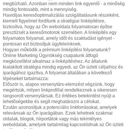
megbízható. Azonban nem minden link egyenlő - a minőség
mindig fontosabb, mint a mennyiség.
Havidíjas keresőoptimalizálás szolgáltatásunk részeként,
kiemelt figyelmet fordítunk a stratégiai linképítésre,
biztosítva, hogy az Ön weboldala folyamatosan építse
presztízsét a keresőmotorok szemében. A linképítés egy
folyamatos folyamat, amely időt és szaktudást igényel -
pontosan ezt biztosítjuk ügyfeleinknek.
Hogyan működik a prémium linképítési folyamatunk?
Online Marketing Ügynökség csapatunk átfogó
megközelítést alkalmaz a linképítéshez. Az általunk
kialakított stratégia mindig egyedi, az Ön üzleti céljaihoz és
iparágához igazítva. A folyamat általában a következő
lépéseket tartalmazza:
Először is, alapos versenytárs-elemzést végzünk, hogy
megértsük, milyen linkprofillal rendelkeznek a sikeresen
rangsorolt versenytársak. Ez értékes betekintést nyújt a
lehetőségekbe és segít meghatározni a célokat.
Ezután azonosítjuk a potenciális linkforrásokat, amelyek
relevánsak az Ön iparágában. Ezek lehetnek szakmai
oldalak, blogok, hírportálok vagy más tekintélyes
weboldalak, amelyek tartalmilag kapcsolódnak az Ön üzleti