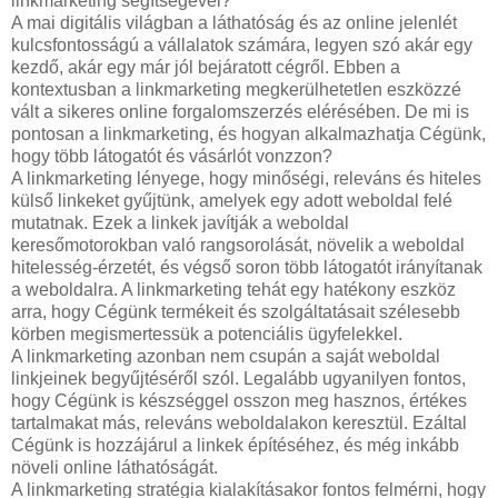
linkmarketing segítségével?
A mai digitális világban a láthatóság és az online jelenlét
kulcsfontosságú a vállalatok számára, legyen szó akár egy
kezdő, akár egy már jól bejáratott cégről. Ebben a
kontextusban a linkmarketing megkerülhetetlen eszközzé
vált a sikeres online forgalomszerzés elérésében. De mi is
pontosan a linkmarketing, és hogyan alkalmazhatja Cégünk,
hogy több látogatót és vásárlót vonzzon?
A linkmarketing lényege, hogy minőségi, releváns és hiteles
külső linkeket gyűjtünk, amelyek egy adott weboldal felé
mutatnak. Ezek a linkek javítják a weboldal
keresőmotorokban való rangsorolását, növelik a weboldal
hitelesség-érzetét, és végső soron több látogatót irányítanak
a weboldalra. A linkmarketing tehát egy hatékony eszköz
arra, hogy Cégünk termékeit és szolgáltatásait szélesebb
körben megismertessük a potenciális ügyfelekkel.
A linkmarketing azonban nem csupán a saját weboldal
linkjeinek begyűjtéséről szól. Legalább ugyanilyen fontos,
hogy Cégünk is készséggel osszon meg hasznos, értékes
tartalmakat más, releváns weboldalakon keresztül. Ezáltal
Cégünk is hozzájárul a linkek építéséhez, és még inkább
növeli online láthatóságát.
A linkmarketing stratégia kialakításakor fontos felmérni, hogy