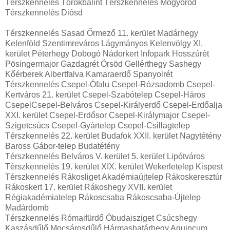
Térszkennelés Törökbálint Térszkennelés Mogyoród
Térszkennelés Diósd
Térszkennelés Sasad Őrmező 11. kerület Madárhegy
Kelenföld Szentimreváros Lágymányos Kelenvölgy XI.
kerület Péterhegy Dobogó Nádorkert Infopark Hosszúrét
Pösingermajor Gazdagrét Örsöd Gellérthegy Sashegy
Kőérberek Albertfalva Kamaraerdő Spanyolrét
Térszkennelés Csepel-Ófalu Csepel-Rózsadomb Csepel-
Kertváros 21. kerület Csepel-Szabótelep Csepel-Háros
CsepelCsepel-Belváros Csepel-Királyerdő Csepel-Erdőalja
XXI. kerület Csepel-Erdősor Csepel-Királymajor Csepel-
Szigetcsúcs Csepel-Gyártelep Csepel-Csillagtelep
Térszkennelés 22. kerület Budafok XXII. kerület Nagytétény
Baross Gábor-telep Budatétény
Térszkennelés Belváros V. kerület 5. kerület Lipótváros
Térszkennelés 19. kerület XIX. kerület Wekerletelep Kispest
Térszkennelés Rákosliget Akadémiaújtelep Rákoskeresztúr
Rákoskert 17. kerület Rákoshegy XVII. kerület
Régiakadémiatelep Rákoscsaba Rákoscsaba-Újtelep
Madárdomb
Térszkennelés Rómaifürdő Óbudaisziget Csúcshegy
Kaszásdűlő Mocsárosdűlő Hármashatárhegy Aquincum