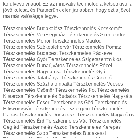
körülvevő világot. Ez az innovatív technológia kétségkívül a
jövő kulcsa, és Partnerünk élen jár abban, hogy ezt a jövőt
ma már valósággá tegye.
Térszkennelés Budakalász Térszkennelés Kecskemét
Térszkennelés Veresegyház Térszkennelés Szentendre
Térszkennelés Monor Térszkennelés Maglód
Térszkennelés Székesfehérvár Térszkennelés Pomáz
Térszkennelés Budapest Térszkennelés Ráckeve
Térszkennelés Győr Térszkennelés Szigetszentmiklós
Térszkennelés Dunaújváros Térszkennelés Pécel
Térszkennelés Nagytarcsa Térszkennelés Gyál
Térszkennelés Tatabánya Térszkennelés Gödöllő
Térszkennelés Százhalombatta Térszkennelés Vecsés
Térszkennelés Csömör Térszkennelés Fót Térszkennelés
Kistarcsa Térszkennelés Budaörs Térszkennelés Nagykáta
Térszkennelés Ecser Térszkennelés Göd Térszkennelés
Pilisvörösvár Térszkennelés Esztergom Térszkennelés
Dabas Térszkennelés Dunakeszi Térszkennelés Nagykőrös
Térszkennelés Érd Térszkennelés Vác Térszkennelés
Cegléd Térszkennelés Aszód Térszkennelés Kerepes
Térszkennelés Szob Térszkennelés Budakeszi