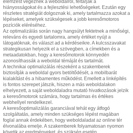
elemzést végeznek a weboldalról, feltárják a
hiányosságokat és a fejlesztési lehetőségeket. Ezután egy
részletes stratégiát dolgoznak ki, amely tartalmazza azokat a
lépéseket, amelyek szükségesek a jobb keresőmotoros
pozíciók eléréséhez.
Az optimalizálás során nagy hangsúlyt fektetnek a minőségi,
releváns és egyedi tartalomra, amely értéket nyújt a
látogatóknak, és választ ad a kérdéseikre. A kulcsszavakat
strategikusan helyezik el a szövegben, a címekben és a
metaadatokban, hogy a keresőmotorok könnyedén
azonosíthassák a weboldal témáját és tartalmát.
A technikai optimalizálás részeként a szakemberek
biztosítják a weboldal gyors betöltődését, a mobilbarát
kialakítást és a hibamentes működést. Emellett a linképítés
is fontos szerepet játszik, hiszen a más weboldalakon
elhelyezett, a saját weboldaladra mutató hivatkozások jelzik
a keresőmotorok számára, hogy tartalmas és értékes
webhellyel rendelkezel.
A keresőoptimalizálás garanciával tehát egy átfogó
szolgáltatás, amely minden szükséges lépést magában
foglal annak érdekében, hogy weboldaladat az online tér
élvonalába emelje. A szakemberek folyamatosan nyomon
követik az eredményeket, és szükség esetén