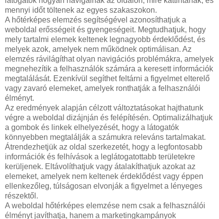
látogatók hogyan navigálnak az oldalon, mire kattintanak, és
mennyi időt töltenek az egyes szakaszokon.
A hőtérképes elemzés segítségével azonosíthatjuk a
weboldal erősségeit és gyengeségeit. Megtudhatjuk, hogy
mely tartalmi elemek keltenek legnagyobb érdeklődést, és
melyek azok, amelyek nem működnek optimálisan. Az
elemzés rávilágíthat olyan navigációs problémákra, amelyek
megnehezítik a felhasználók számára a keresett információk
megtalálását. Ezenkívül segíthet feltárni a figyelmet elterelő
vagy zavaró elemeket, amelyek ronthatják a felhasználói
élményt.
Az eredmények alapján célzott változtatásokat hajthatunk
végre a weboldal dizájnján és felépítésén. Optimalizálhatjuk
a gombok és linkek elhelyezését, hogy a látogatók
könnyebben megtalálják a számukra releváns tartalmakat.
Átrendezhetjük az oldal szerkezetét, hogy a legfontosabb
információk és felhívások a leglátogatottabb területekre
kerüljenek. Eltávolíthatjuk vagy átalakíthatjuk azokat az
elemeket, amelyek nem keltenek érdeklődést vagy éppen
ellenkezőleg, túlságosan elvonják a figyelmet a lényeges
részektől.
A weboldal hőtérképes elemzése nem csak a felhasználói
élményt javíthatja, hanem a marketingkampányok