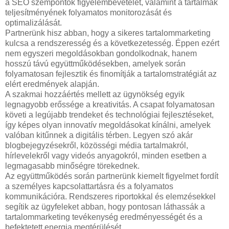
a SEO szempontok figyelembevételét, valamint a tartalmak
teljesítményének folyamatos monitorozását és
optimalizálását.
Partnerünk hisz abban, hogy a sikeres tartalommarketing
kulcsa a rendszeresség és a következetesség. Éppen ezért
nem egyszeri megoldásokban gondolkodnak, hanem
hosszú távú együttműködésekben, amelyek során
folyamatosan fejlesztik és finomítják a tartalomstratégiát az
elért eredmények alapján.
A szakmai hozzáértés mellett az ügynökség egyik
legnagyobb erőssége a kreativitás. A csapat folyamatosan
követi a legújabb trendeket és technológiai fejlesztéseket,
így képes olyan innovatív megoldásokat kínálni, amelyek
valóban kitűnnek a digitális térben. Legyen szó akár
blogbejegyzésekről, közösségi média tartalmakról,
hírlevelekről vagy videós anyagokról, minden esetben a
legmagasabb minőségre törekednek.
Az együttműködés során partnerünk kiemelt figyelmet fordít
a személyes kapcsolattartásra és a folyamatos
kommunikációra. Rendszeres riportokkal és elemzésekkel
segítik az ügyfeleket abban, hogy pontosan láthassák a
tartalommarketing tevékenység eredményességét és a
befektetett energia megtérülését.