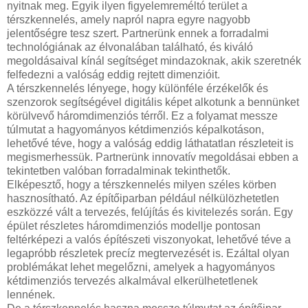
nyitnak meg. Egyik ilyen figyelemreméltó terület a
térszkennelés, amely napról napra egyre nagyobb
jelentőségre tesz szert. Partnerünk ennek a forradalmi
technológiának az élvonalában található, és kiváló
megoldásaival kínál segítséget mindazoknak, akik szeretnék
felfedezni a valóság eddig rejtett dimenzióit.
A térszkennelés lényege, hogy különféle érzékelők és
szenzorok segítségével digitális képet alkotunk a bennünket
körülvevő háromdimenziós térről. Ez a folyamat messze
túlmutat a hagyományos kétdimenziós képalkotáson,
lehetővé téve, hogy a valóság eddig láthatatlan részleteit is
megismerhessük. Partnerünk innovatív megoldásai ebben a
tekintetben valóban forradalminak tekinthetők.
Elképesztő, hogy a térszkennelés milyen széles körben
hasznosítható. Az építőiparban például nélkülözhetetlen
eszközzé vált a tervezés, felújítás és kivitelezés során. Egy
épület részletes háromdimenziós modellje pontosan
feltérképezi a valós építészeti viszonyokat, lehetővé téve a
legapróbb részletek precíz megtervezését is. Ezáltal olyan
problémákat lehet megelőzni, amelyek a hagyományos
kétdimenziós tervezés alkalmával elkerülhetetlenek
lennének.