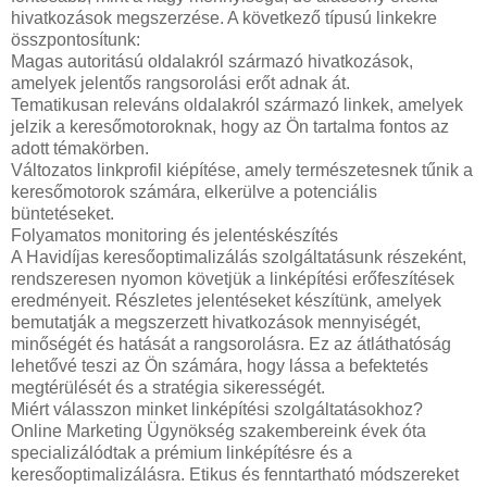
hivatkozások megszerzése. A következő típusú linkekre
összpontosítunk:
Magas autoritású oldalakról származó hivatkozások,
amelyek jelentős rangsorolási erőt adnak át.
Tematikusan releváns oldalakról származó linkek, amelyek
jelzik a keresőmotoroknak, hogy az Ön tartalma fontos az
adott témakörben.
Változatos linkprofil kiépítése, amely természetesnek tűnik a
keresőmotorok számára, elkerülve a potenciális
büntetéseket.
Folyamatos monitoring és jelentéskészítés
A Havidíjas keresőoptimalizálás szolgáltatásunk részeként,
rendszeresen nyomon követjük a linképítési erőfeszítések
eredményeit. Részletes jelentéseket készítünk, amelyek
bemutatják a megszerzett hivatkozások mennyiségét,
minőségét és hatását a rangsorolásra. Ez az átláthatóság
lehetővé teszi az Ön számára, hogy lássa a befektetés
megtérülését és a stratégia sikerességét.
Miért válasszon minket linképítési szolgáltatásokhoz?
Online Marketing Ügynökség szakembereink évek óta
specializálódtak a prémium linképítésre és a
keresőoptimalizálásra. Etikus és fenntartható módszereket