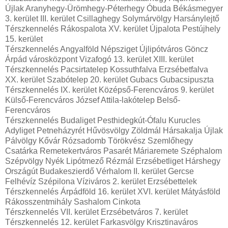
Újlak Aranyhegy-Ürömhegy-Péterhegy Óbuda Békásmegyer
3. kerület III. kerület Csillaghegy Solymárvölgy Harsánylejtő
Térszkennelés Rákospalota XV. kerület Újpalota Pestújhely
15. kerület
Térszkennelés Angyalföld Népsziget Újlipótváros Göncz
Árpád városközpont Vizafogó 13. kerület XIII. kerület
Térszkennelés Pacsirtatelep Kossuthfalva Erzsébetfalva
XX. kerület Szabótelep 20. kerület Gubacs Gubacsipuszta
Térszkennelés IX. kerület Középső-Ferencváros 9. kerület
Külső-Ferencváros József Attila-lakótelep Belső-
Ferencváros
Térszkennelés Budaliget Pesthidegkút-Ófalu Kurucles
Adyliget Petneházyrét Hűvösvölgy Zöldmál Hársakalja Újlak
Pálvölgy Kővár Rózsadomb Törökvész Szemlőhegy
Csatárka Remetekertváros Pasarét Máriaremete Széphalom
Szépvölgy Nyék Lipótmező Rézmál Erzsébetliget Hárshegy
Országút Budakeszierdő Vérhalom II. kerület Gercse
Felhévíz Szépilona Víziváros 2. kerület Erzsébettelek
Térszkennelés Árpádföld 16. kerület XVI. kerület Mátyásföld
Rákosszentmihály Sashalom Cinkota
Térszkennelés VII. kerület Erzsébetváros 7. kerület
Térszkennelés 12. kerület Farkasvölgy Krisztinaváros