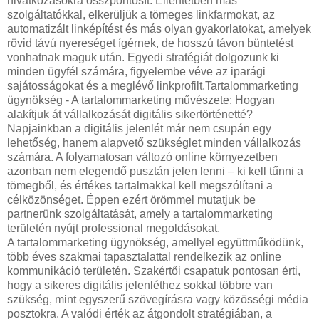
hivatkozásokra összpontosít. Ellentétben más
szolgáltatókkal, elkerüljük a tömeges linkfarmokat, az
automatizált linképítést és más olyan gyakorlatokat, amelyek
rövid távú nyereséget ígérnek, de hosszú távon büntetést
vonhatnak maguk után. Egyedi stratégiát dolgozunk ki
minden ügyfél számára, figyelembe véve az iparági
sajátosságokat és a meglévő linkprofilt.Tartalommarketing
ügynökség - A tartalommarketing művészete: Hogyan
alakítjuk át vállalkozását digitális sikertörténetté?
Napjainkban a digitális jelenlét már nem csupán egy
lehetőség, hanem alapvető szükséglet minden vállalkozás
számára. A folyamatosan változó online környezetben
azonban nem elegendő pusztán jelen lenni – ki kell tűnni a
tömegből, és értékes tartalmakkal kell megszólítani a
célközönséget. Éppen ezért örömmel mutatjuk be
partnerünk szolgáltatását, amely a tartalommarketing
területén nyújt professional megoldásokat.
A tartalommarketing ügynökség, amellyel együttműködünk,
több éves szakmai tapasztalattal rendelkezik az online
kommunikáció területén. Szakértői csapatuk pontosan érti,
hogy a sikeres digitális jelenléthez sokkal többre van
szükség, mint egyszerű szövegírásra vagy közösségi média
posztokra. A valódi érték az átgondolt stratégiában, a