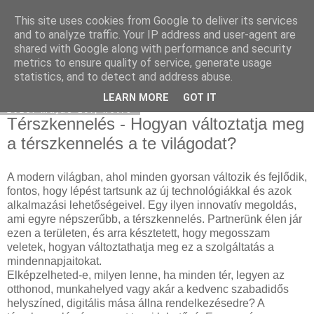
This site uses cookies from Google to deliver its services
Használt Tesla
and to analyze traffic. Your IP address and user-agent are
shared with Google along with performance and security
metrics to ensure quality of service, generate usage
statistics, and to detect and address abuse.
▼
LEARN MORE
GOT IT
2025. május 19., hétfő
Térszkennelés - Hogyan változtatja meg
a térszkennelés a te világodat?
A modern világban, ahol minden gyorsan változik és fejlődik,
fontos, hogy lépést tartsunk az új technológiákkal és azok
alkalmazási lehetőségeivel. Egy ilyen innovatív megoldás,
ami egyre népszerűbb, a térszkennelés. Partnerünk élen jár
ezen a területen, és arra késztetett, hogy megosszam
veletek, hogyan változtathatja meg ez a szolgáltatás a
mindennapjaitokat.
Elképzelheted-e, milyen lenne, ha minden tér, legyen az
otthonod, munkahelyed vagy akár a kedvenc szabadidős
helyszíned, digitális mása állna rendelkezésedre? A