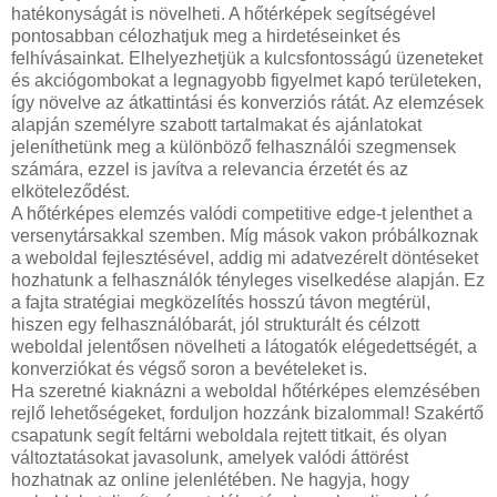
hatékonyságát is növelheti. A hőtérképek segítségével
pontosabban célozhatjuk meg a hirdetéseinket és
felhívásainkat. Elhelyezhetjük a kulcsfontosságú üzeneteket
és akciógombokat a legnagyobb figyelmet kapó területeken,
így növelve az átkattintási és konverziós rátát. Az elemzések
alapján személyre szabott tartalmakat és ajánlatokat
jeleníthetünk meg a különböző felhasználói szegmensek
számára, ezzel is javítva a relevancia érzetét és az
elköteleződést.
A hőtérképes elemzés valódi competitive edge-t jelenthet a
versenytársakkal szemben. Míg mások vakon próbálkoznak
a weboldal fejlesztésével, addig mi adatvezérelt döntéseket
hozhatunk a felhasználók tényleges viselkedése alapján. Ez
a fajta stratégiai megközelítés hosszú távon megtérül,
hiszen egy felhasználóbarát, jól strukturált és célzott
weboldal jelentősen növelheti a látogatók elégedettségét, a
konverziókat és végső soron a bevételeket is.
Ha szeretné kiaknázni a weboldal hőtérképes elemzésében
rejlő lehetőségeket, forduljon hozzánk bizalommal! Szakértő
csapatunk segít feltárni weboldala rejtett titkait, és olyan
változtatásokat javasolunk, amelyek valódi áttörést
hozhatnak az online jelenlétében. Ne hagyja, hogy