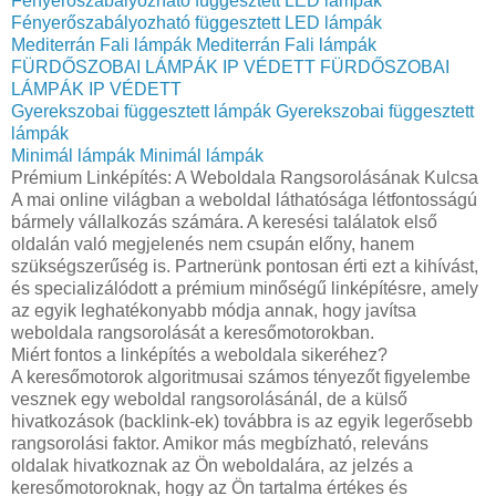
Fényerőszabályozható függesztett LED lámpák
Fényerőszabályozható függesztett LED lámpák
Mediterrán Fali lámpák
Mediterrán Fali lámpák
FÜRDŐSZOBAI LÁMPÁK IP VÉDETT
FÜRDŐSZOBAI
LÁMPÁK IP VÉDETT
Gyerekszobai függesztett lámpák
Gyerekszobai függesztett
lámpák
Minimál lámpák
Minimál lámpák
Prémium Linképítés: A Weboldala Rangsorolásának Kulcsa
A mai online világban a weboldal láthatósága létfontosságú
bármely vállalkozás számára. A keresési találatok első
oldalán való megjelenés nem csupán előny, hanem
szükségszerűség is. Partnerünk pontosan érti ezt a kihívást,
és specializálódott a prémium minőségű linképítésre, amely
az egyik leghatékonyabb módja annak, hogy javítsa
weboldala rangsorolását a keresőmotorokban.
Miért fontos a linképítés a weboldala sikeréhez?
A keresőmotorok algoritmusai számos tényezőt figyelembe
vesznek egy weboldal rangsorolásánál, de a külső
hivatkozások (backlink-ek) továbbra is az egyik legerősebb
rangsorolási faktor. Amikor más megbízható, releváns
oldalak hivatkoznak az Ön weboldalára, az jelzés a
keresőmotoroknak, hogy az Ön tartalma értékes és