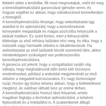
fektetni ebbe a területbe. Mi most megmutatjuk, miért éri meg
a keresőoptimalizálást garanciával igénybe venni, és
hogyan segíthet ez abban, hogy vállalkozásod kiemelkedjen
a tömegből.
A keresőoptimalizálás lényege, hogy weboldaladat úgy
alakítsd ki és optimalizáld, hogy a keresőmotorok
könnyedén megtalálják és magas pozícióba helyezzék a
találati listákon. Ez azért fontos, mert a felhasználók
többsége az első néhány találatot nézi meg, és ritka, hogy a
második vagy harmadik oldalra is rákattintanának. Ha
weboldaladat az első találatok között szeretnéd látni, akkor
mindenképpen szükséged van professzionális
keresőoptimalizálásra.
A garancia azt jelenti, hogy a szolgáltatást nyújtó cég
vállalja, hogy meghatározott időn belül elér bizonyos
eredményeket, például a weboldal megjelenését az első
oldalon a megadott kulcsszavakra. Ez nagy biztonságot
nyújt, hiszen így biztos lehetsz abban, hogy a befektetésed
megtérül, és valóban látható lesz az online térben.
A keresőoptimalizálás hosszú távú folyamat, amely
magában foglalja a technikai optimalizálást, a tartalom
fejlesztését és a linképítést is. A szakemberek átfogó