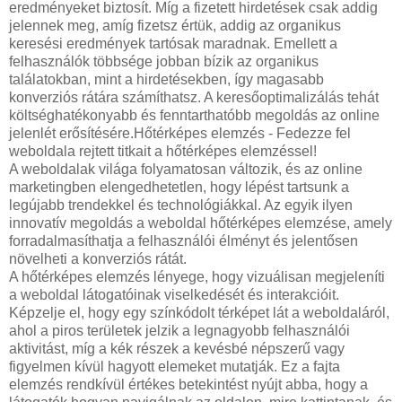
eredményeket biztosít. Míg a fizetett hirdetések csak addig
jelennek meg, amíg fizetsz értük, addig az organikus
keresési eredmények tartósak maradnak. Emellett a
felhasználók többsége jobban bízik az organikus
találatokban, mint a hirdetésekben, így magasabb
konverziós rátára számíthatsz. A keresőoptimalizálás tehát
költséghatékonyabb és fenntarthatóbb megoldás az online
jelenlét erősítésére.Hőtérképes elemzés - Fedezze fel
weboldala rejtett titkait a hőtérképes elemzéssel!
A weboldalak világa folyamatosan változik, és az online
marketingben elengedhetetlen, hogy lépést tartsunk a
legújabb trendekkel és technológiákkal. Az egyik ilyen
innovatív megoldás a weboldal hőtérképes elemzése, amely
forradalmasíthatja a felhasználói élményt és jelentősen
növelheti a konverziós rátát.
A hőtérképes elemzés lényege, hogy vizuálisan megjeleníti
a weboldal látogatóinak viselkedését és interakcióit.
Képzelje el, hogy egy színkódolt térképet lát a weboldaláról,
ahol a piros területek jelzik a legnagyobb felhasználói
aktivitást, míg a kék részek a kevésbé népszerű vagy
figyelmen kívül hagyott elemeket mutatják. Ez a fajta
elemzés rendkívül értékes betekintést nyújt abba, hogy a