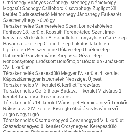
Orbánhegy Virányos Svábhegy Istenhegy Németvölgy
Magasút Sashegy Csillebérc Kissvábhegy Zugliget XII.
kerület Budakeszierdő Mártonhegy Jánoshegy Farkasrét
Széchenyihegy Kútvölgy
Térszkennelés Szemeretelep Szent Lőrinc-lakótelep
Ferihegy 18. kerület Kossuth Ferenc-telep Szent Imre-
kertváros Miklóstelep Erzsébettelep Lónyaytelep Ganztelep
Havanna-lakótelep Gloriett-telep Lakatos-lakótelep
Liptáktelep Pestszentimre Bókaytelep Újpéteritelep
Halmierdő Ganzkertváros Krepuska Géza-telep
Rendessytelep Erdőskert Belsőmajor Bélatelep Almáskert
XVIII. kerület
Térszkennelés Székesdűlő Megyer IV. kerület 4. kerület
Káposztásmegyer Istvántelek Népsziget Újpest
Térszkennelés VI. kerület 6. kerület Terézváros
Térszkennelés Gellérthegy Budavár I. kerület Víziváros 1.
kerület Tabán Vár Krisztinaváros
Térszkennelés 14. kerület Városliget Herminamező Törökőr
Rákosfalva XIV. kerület Kiszugló Alsórákos Istvánmező
Zugló Nagyzugló
Térszkennelés Csarnoknegyed Corvinnegyed VIII. kerület
Századosnegyed 8. kerület Orczynegyed Kerepesdűlő