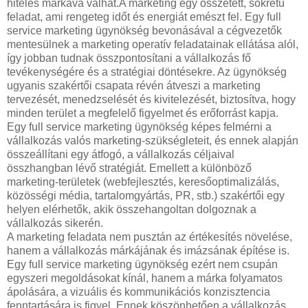
hiteles márkává válhat.A marketing egy összetett, sokrétű
feladat, ami rengeteg időt és energiát emészt fel. Egy full
service marketing ügynökség bevonásával a cégvezetők
mentesülnek a marketing operatív feladatainak ellátása alól,
így jobban tudnak összpontosítani a vállalkozás fő
tevékenységére és a stratégiai döntésekre. Az ügynökség
ugyanis szakértői csapata révén átveszi a marketing
tervezését, menedzselését és kivitelezését, biztosítva, hogy
minden terület a megfelelő figyelmet és erőforrást kapja.
Egy full service marketing ügynökség képes felmérni a
vállalkozás valós marketing-szükségleteit, és ennek alapján
összeállítani egy átfogó, a vállalkozás céljaival
összhangban lévő stratégiát. Emellett a különböző
marketing-területek (webfejlesztés, keresőoptimalizálás,
közösségi média, tartalomgyártás, PR, stb.) szakértői egy
helyen elérhetők, akik összehangoltan dolgoznak a
vállalkozás sikerén.
A marketing feladata nem pusztán az értékesítés növelése,
hanem a vállalkozás márkájának és imázsának építése is.
Egy full service marketing ügynökség ezért nem csupán
egyszeri megoldásokat kínál, hanem a márka folyamatos
ápolására, a vizuális és kommunikációs konzisztencia
fenntartására is figyel. Ennek köszönhetően a vállalkozás