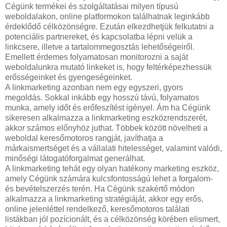
Cégünk termékei és szolgáltatásai milyen típusú
weboldalakon, online platformokon találhatnak leginkább
érdeklődő célközönségre. Ezután elkezdhetjük felkutatni a
potenciális partnereket, és kapcsolatba lépni velük a
linkcsere, illetve a tartalommegosztás lehetőségeiről.
Emellett érdemes folyamatosan monitorozni a saját
weboldalunkra mutató linkeket is, hogy feltérképezhessük
erősségeinket és gyengeségeinket.
A linkmarketing azonban nem egy egyszeri, gyors
megoldás. Sokkal inkább egy hosszú távú, folyamatos
munka, amely időt és erőfeszítést igényel. Ám ha Cégünk
sikeresen alkalmazza a linkmarketing eszközrendszerét,
akkor számos előnyhöz juthat. Többek között növelheti a
weboldal keresőmotoros rangját, javíthatja a
márkaismertséget és a vállalati hitelességet, valamint valódi,
minőségi látogatóforgalmat generálhat.
A linkmarketing tehát egy olyan hatékony marketing eszköz,
amely Cégünk számára kulcsfontosságú lehet a forgalom-
és bevételszerzés terén. Ha Cégünk szakértő módon
alkalmazza a linkmarketing stratégiáját, akkor egy erős,
online jelenléttel rendelkező, keresőmotoros találati
listákban jól pozícionált, és a célközönség körében elismert,